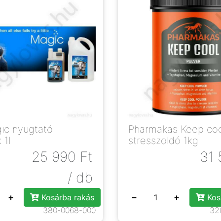
ic nyugtató
Pharmakas Keep coo
 1l
stresszoldó 1kg
25 990
Ft
31 
/ db
+
−
+
Kosárba rakás
Kos
380-0068-000
32