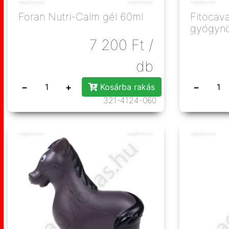
Foran Nutri-Calm gél 60ml
Fitocava
gyógynö
1,2kg
7 200
Ft
/
db
−
+
−
Kosárba rakás
321-4124-060