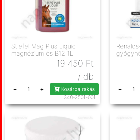
Stiefel Mag Plus Liquid
Renalos-
magnézium és B12 1L
gyógyn
lovakna
19 450
Ft
/ db
−
+
−
Kosárba rakás
340-2501-001