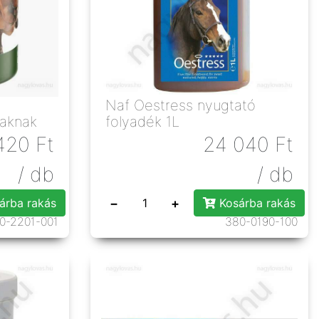
Naf Oestress nyugtató
vaknak
folyadék 1L
420
Ft
24 040
Ft
/ db
/ db
−
+
árba rakás
Kosárba rakás
0-2201-001
380-0190-100