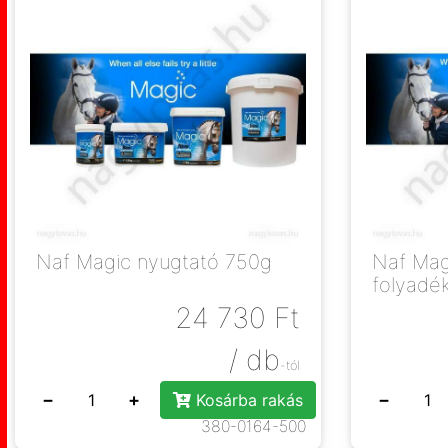
Naf Magic nyugtató 750g
Naf Mag
folyadék
24 730
Ft
/ db
-tól
−
+
−
Kosárba rakás
380-0164-500