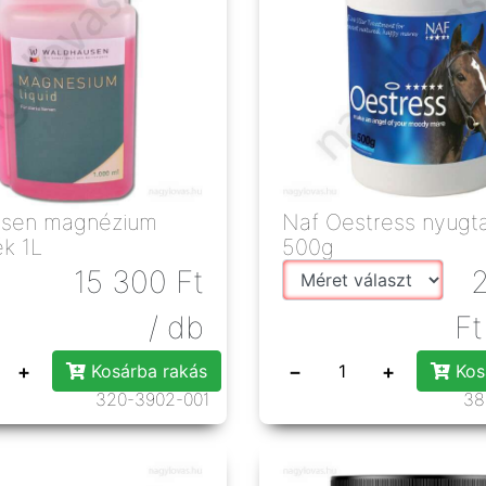
usen magnézium
Naf Oestress nyugt
ék 1L
500g
15 300
Ft
/ db
Ft
+
−
+
Kosárba rakás
Kos
320-3902-001
38