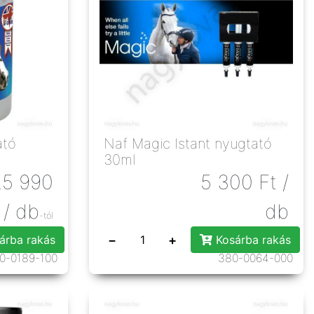
ató
Naf Magic Istant nyugtató
30ml
25 990
5 300
Ft
/
/ db
db
-tól
−
+
árba rakás
Kosárba rakás
0-0189-100
380-0064-000