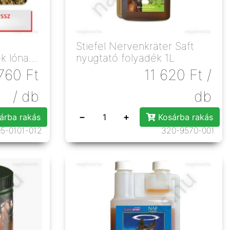
Stiefel Nervenkräter Saft
k lónak
nyugtató folyadék 1L
760
Ft
11 620
Ft
/
/ db
db
−
+
árba rakás
Kosárba rakás
5-0101-012
320-9570-001