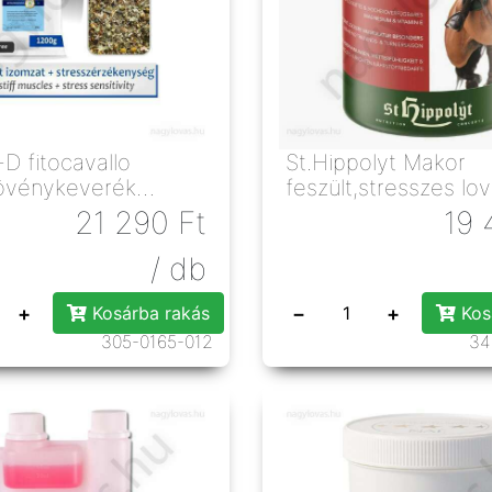
D fitocavallo
St.Hippolyt Makor
övénykeverék
feszült,stresszes lo
k
21 290
Ft
19 
/ db
+
−
+
Kosárba rakás
Kos
305-0165-012
34