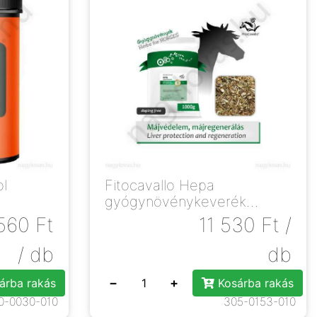
l
Fitocavallo Hepa
gyógynövénykeverék
lovaknak 1kg
560
Ft
11 530
Ft
/
/ db
db
−
+
árba rakás
Kosárba rakás
0-0030-010
305-0153-010