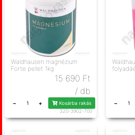
Waldhausen magnézium
Waldha
Forte pellet 1kg
folyadá
15 690
Ft
/ db
−
+
−
Kosárba rakás
320-3902-700