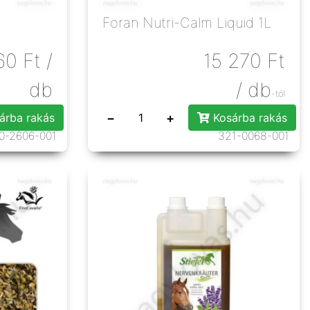
Foran Nutri-Calm Liquid 1L
60
Ft
/
15 270
Ft
db
/ db
-tól
−
+
árba rakás
Kosárba rakás
0-2606-001
321-0068-001