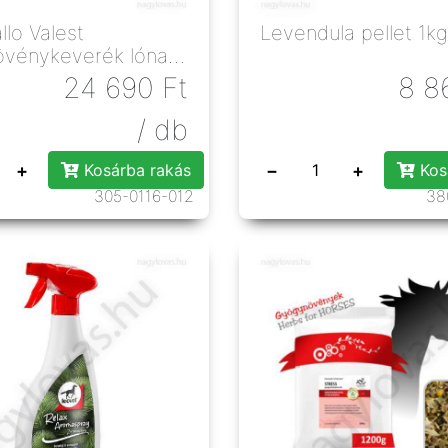
llo Valest
Levendula pellet 1kg
vénykeverék lónak
24 690
Ft
8 8
/ db
+
−
+
Kosárba rakás
Kos
305-0116-012
38