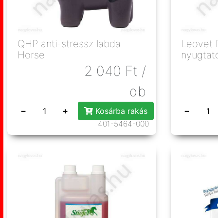
QHP anti-stressz labda
Leovet 
Horse
nyugtat
2 040
Ft
/
db
−
+
−
Kosárba rakás
401-5464-000