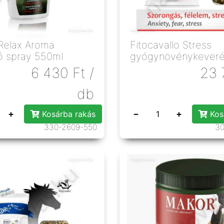
Relax Aroma
Fitocavallo Stress
ó spray 550ml
gyógynövénykeveré
1,2kg
6 430
Ft
/
23 
db
+
−
+
Kosárba rakás
Kos
330-2609-550
30