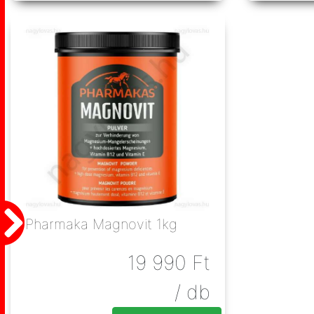
Pharmaka Magnovit 1kg
19 990
Ft
/ db