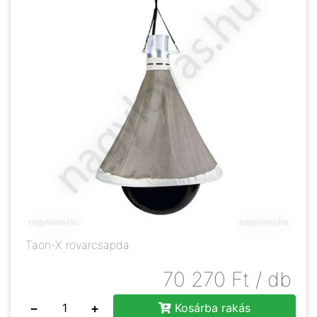
Taon-X rovarcsapda
70 270
Ft
/ db
−
+
Kosárba rakás