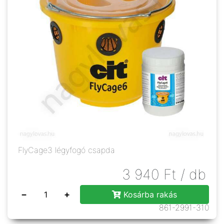
FlyCage3 légyfogó csapda
3 940
Ft
/ db
−
+
Kosárba rakás
861-2991-310