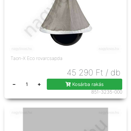
Taon-X Eco rovarcsapda
45 290
Ft
/ db
−
+
Kosárba rakás
851-3235-000