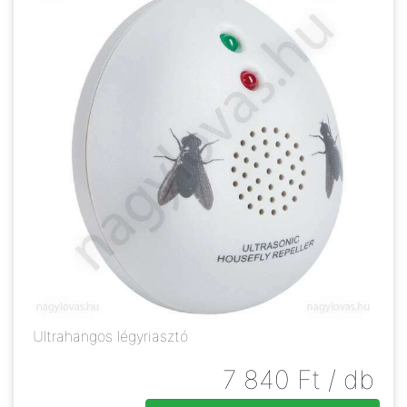
Ultrahangos légyriasztó
7 840
Ft
/ db