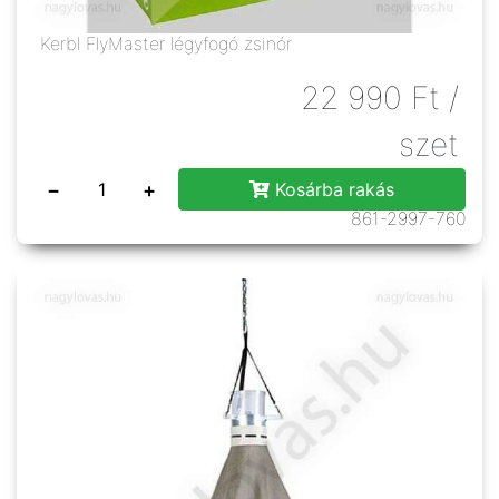
Kerbl FlyMaster légyfogó zsinór
22 990
Ft
/
szet
−
+
Kosárba rakás
861-2997-760