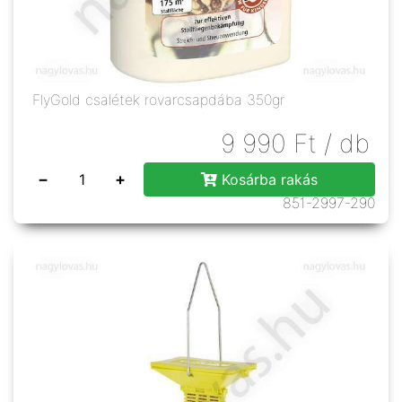
FlyGold csalétek rovarcsapdába 350gr
9 990
Ft
/ db
−
+
Kosárba rakás
851-2997-290