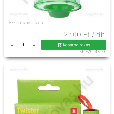
Ekkia rovarcsapda
2 910
Ft
/ db
−
+
Kosárba rakás
861-7044-540