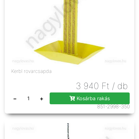
Kerbl rovarcsapda
3 940
Ft
/ db
−
+
Kosárba rakás
851-2998-350