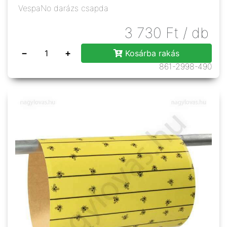
VespaNo darázs csapda
3 730
Ft
/ db
−
+
Kosárba rakás
861-2998-490