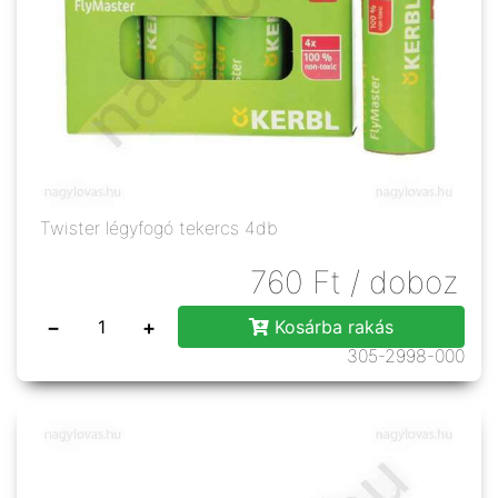
Twister légyfogó tekercs 4db
760
Ft
/ doboz
−
+
Kosárba rakás
305-2998-000