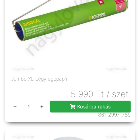
Jumbo XL Légyfogópapír
5 990
Ft
/ szet
−
+
Kosárba rakás
861-2997-789