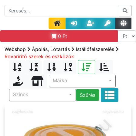
0
Ft
Webshop
Ápolás, Lótartás
Istállófelszerelés
Rovarirító szerek és eszközök
Márka
Színek
Szűrés