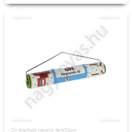
Cit légyfogó tekercs 9mX30cm