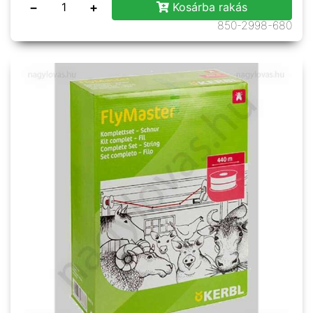
−
+
Kosárba rakás
850-2998-680