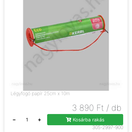
Légyfogó papír 25cm x 10m
3 890
Ft
/ db
−
+
Kosárba rakás
305-2997-900