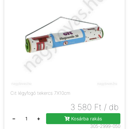
Cit légyfogó tekercs 7X10cm
3 580
Ft
/ db
−
+
Kosárba rakás
305-2999-050