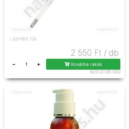
Lázmérő 10s
2 550
Ft
/ db
−
+
Kosárba rakás
820-2136-000