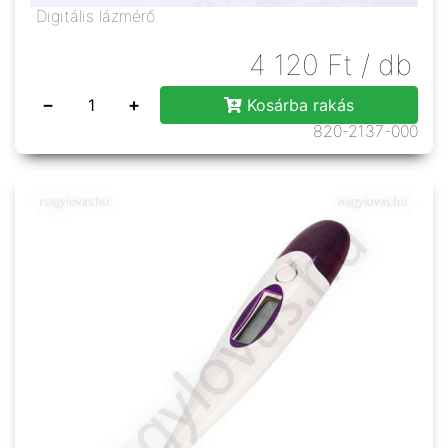
Digitális lázmérő
4 120
Ft
/ db
−
+
Kosárba rakás
820-2137-000