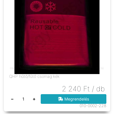
QHP hűtő/fűtő csomag kék
2 240
Ft
/ db
−
+
Megrendelés
010-0002-228