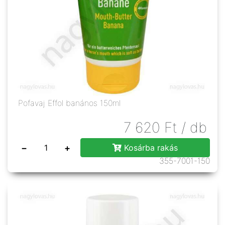
Pofavaj Effol banános 150ml
7 620
Ft
/ db
−
+
Kosárba rakás
355-7001-150