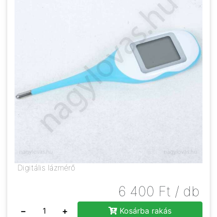
Digitális lázmérő
6 400
Ft
/ db
−
+
Kosárba rakás