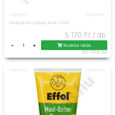
MagicBrush pofavaj lónak 150ml
5 170
Ft
/ db
−
+
Kosárba rakás
355-7519-150