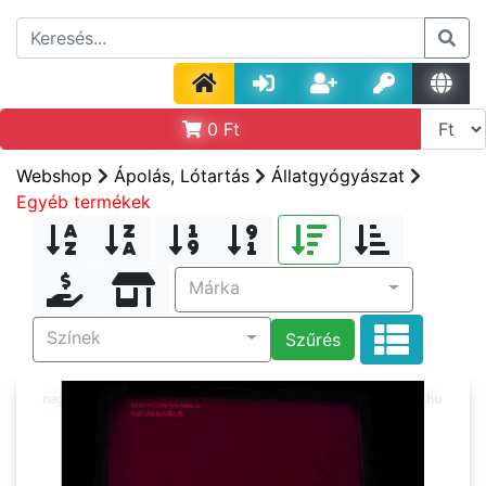
0
Ft
Webshop
Ápolás, Lótartás
Állatgyógyászat
Egyéb termékek
Márka
Színek
Szűrés