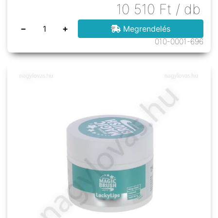
10 510
Ft
/ db
−
+
Megrendelés
010-0001-696