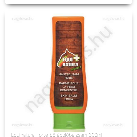
Equinatura Forte bőrápolóbalzsam 300ml