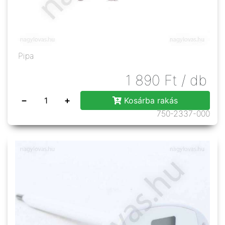
Pipa
1 890
Ft
/ db
−
+
Kosárba rakás
750-2337-000