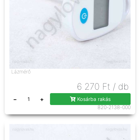
Lázmérő
6 270
Ft
/ db
−
+
Kosárba rakás
820-2138-000