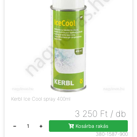
Kerbl Ice Cool spray 400ml
3 250
Ft
/ db
−
+
Kosárba rakás
380-1587-900