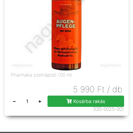
Pharmaka szemápoló 100 ml
5 990
Ft
/ db
−
+
Kosárba rakás
330-0025-001