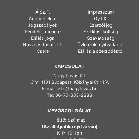
Á.Sz.F.
Impresszum
Adatvédelem
Gy.I.K.
Jogszabályok
Szerzői jog
Rendelés menete
Szállítási költség
Elállás joga
Szavatosság
Hasznos tanácsok
Üzleteink, nyitva tartás
Csere
Elállás a szerződéstől
KAPCSOLAT
Nagy Lovas Kft
Cím: 1101 Budapest, Kőbányai út 41/A
E-mail:
info@nagylovas.hu
Tel: 06-70-333-2283
VEVŐSZOLGÁLAT
Hétfő: Szünnap
(Az állatpatika nyitva van)
K–P: 10–18h