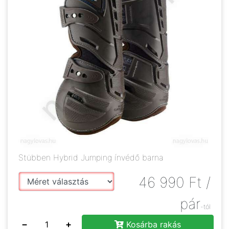
Stübben Hybrid Jumping ínvédő barna
46 990
Ft
/
pár
-tól
−
+
Kosárba rakás