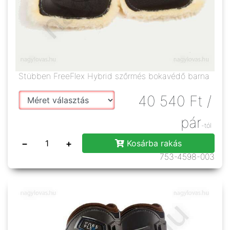
Stübben FreeFlex Hybrid szőrmés bokavédő barna
40 540
Ft
/
pár
-tól
−
+
Kosárba rakás
753-4598-003