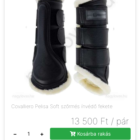
Covalliero Pelisa Soft szőrmés ínvédő fekete
13 500
Ft
/ pár
−
+
Kosárba rakás