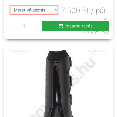
7 500
Ft
/ pár
-
tól
−
+
Kosárba rakás
753-5001-002