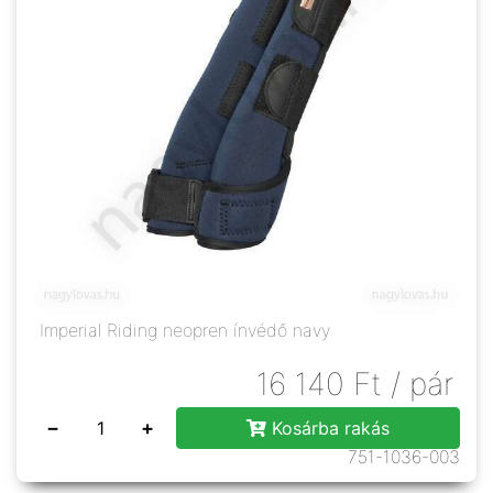
Imperial Riding neopren ínvédő navy
16 140
Ft
/ pár
−
+
Kosárba rakás
751-1036-003