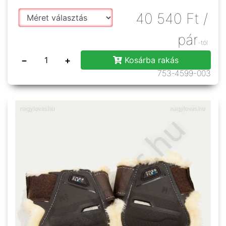
40 540
Ft
/
pár
-tól
−
+
Kosárba rakás
753-4599-003