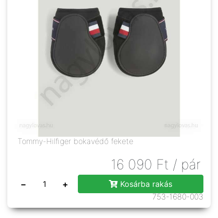
Tommy-Hilfiger bokavédő fekete
16 090
Ft
/ pár
−
+
Kosárba rakás
753-1680-003