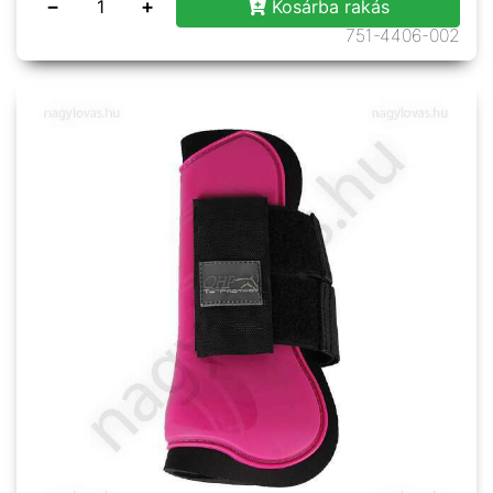
−
+
Kosárba rakás
751-4406-002