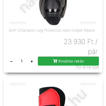
QHP Champion Leg Protection első ínvédő fekete
23 930
Ft
/
pár
−
+
Kosárba rakás
751-4119-004