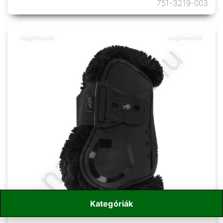
751-3219-003
Kategóriák