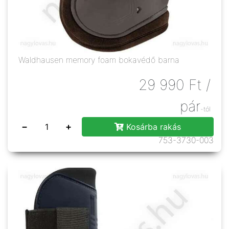
Waldhausen memory foam bokavédő barna
29 990
Ft
/
pár
-tól
−
+
Kosárba rakás
753-3730-003