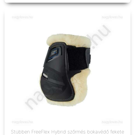
Stübben FreeFlex Hybrid szőrmés bokavédő fekete