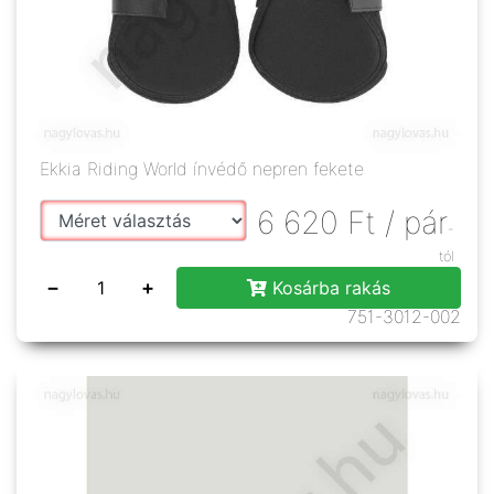
Ekkia Riding World ínvédő nepren fekete
6 620
Ft
/ pár
-
tól
−
+
Kosárba rakás
751-3012-002