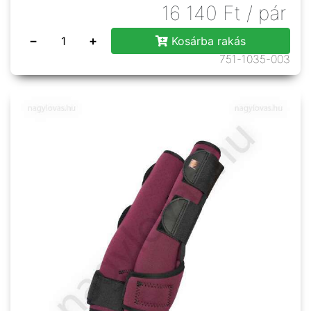
16 140
Ft
/ pár
−
+
Kosárba rakás
751-1035-003