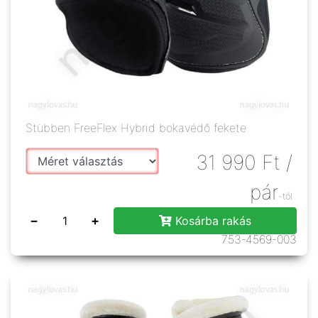
Stübben FreeFlex Hybrid bokavédő fekete
31 990
Ft
/
pár
-tól
−
+
Kosárba rakás
753-4569-003