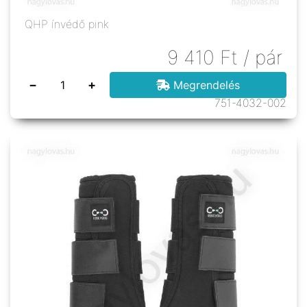
QHP ínvédő pink
9 410
Ft
/ pár
−
+
Megrendelés
751-4032-002