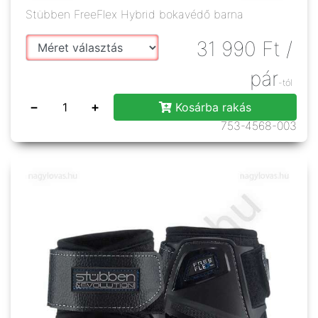
Stübben FreeFlex Hybrid bokavédő barna
31 990
Ft
/
pár
-tól
−
+
Kosárba rakás
753-4568-003