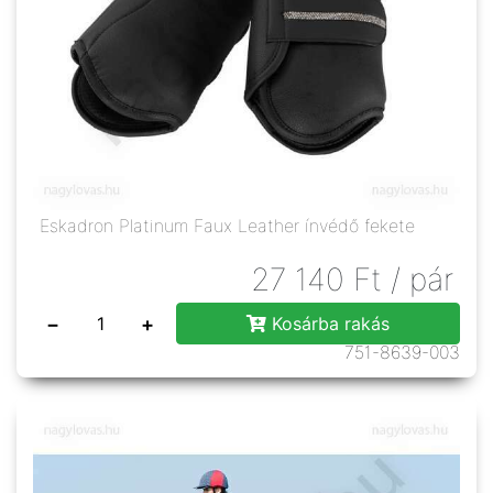
Eskadron Platinum Faux Leather ínvédő fekete
27 140
Ft
/ pár
−
+
Kosárba rakás
751-8639-003