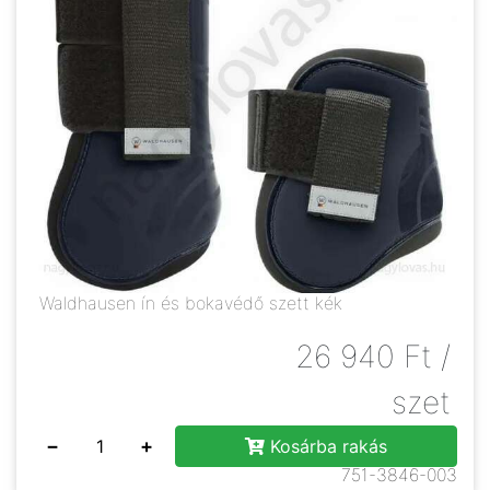
Waldhausen ín és bokavédő szett kék
26 940
Ft
/
szet
−
+
Kosárba rakás
751-3846-003