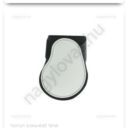
Norton bokavédő fehér