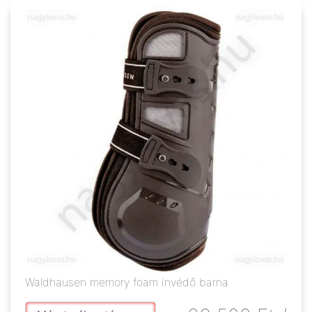
Waldhausen memory foam ínvédő barna