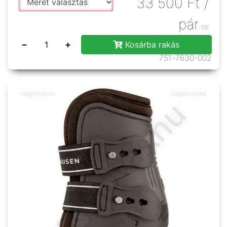
33 500
Ft
/
pár
-tól
−
+
Kosárba rakás
751-7630-002