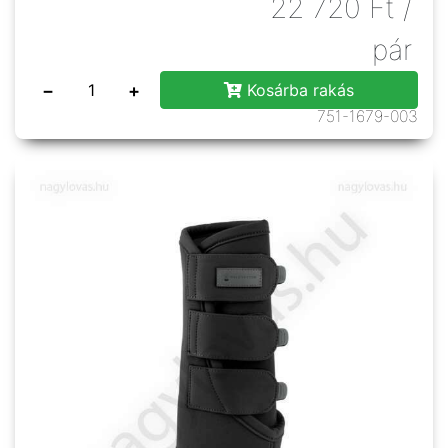
22 720
Ft
/
pár
−
+
Kosárba rakás
751-1679-003