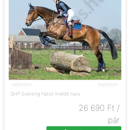
QHP Eventing hátsó ínvédő navy
26 690
Ft
/
pár