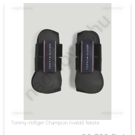
Tommy-Hilfiger Champion ínvédő fekete