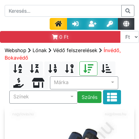
0
Ft
Webshop
Lónak
Védő felszerelések
Ínvédő,
Bokavédő
Márka
Színek
Szűrés