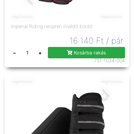
Imperial Riding neopren ínvédő bordó
16 140
Ft
/ pár
−
+
Kosárba rakás
751-1034-004