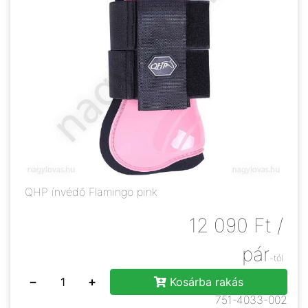
QHP ínvédő Flamingo pink
12 090
Ft
/
pár
-tól
−
+
Kosárba rakás
751-4033-002