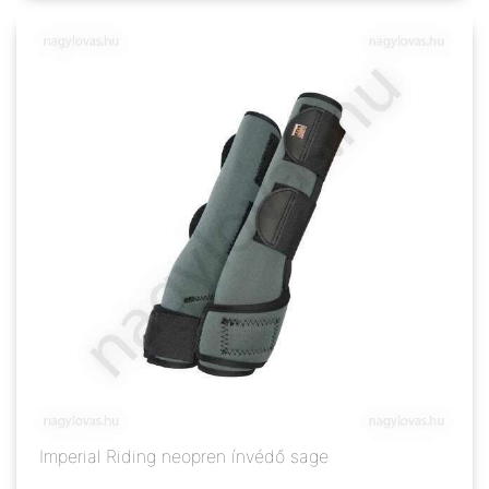
Imperial Riding neopren ínvédő sage