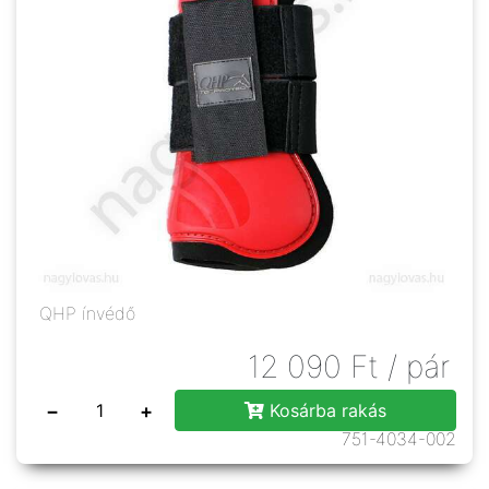
QHP ínvédő
12 090
Ft
/ pár
−
+
Kosárba rakás
751-4034-002