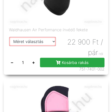
Waldhausen Air Performance ínvédő fekete
22 900
Ft
/
pár
-tól
−
+
Kosárba rakás
751-7401-002