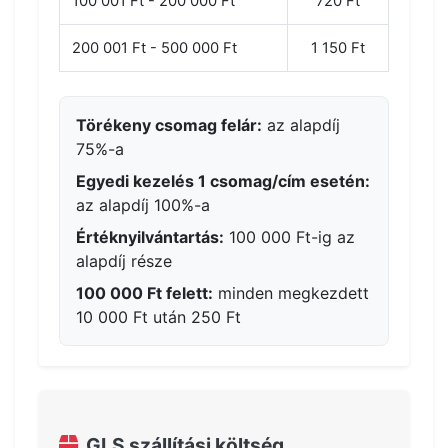
100 001 Ft - 200 000 Ft
720 Ft
200 001 Ft - 500 000 Ft
1 150 Ft
Törékeny csomag felár:
az alapdíj
75%-a
Egyedi kezelés 1 csomag/cím esetén:
az alapdíj 100%-a
Értéknyilvántartás:
100 000 Ft-ig az
alapdíj része
100 000 Ft felett:
minden megkezdett
10 000 Ft után 250 Ft
GLS szállítási költség