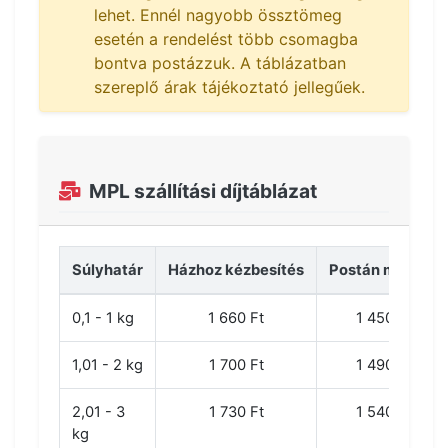
lehet. Ennél nagyobb össztömeg
esetén a rendelést több csomagba
bontva postázzuk. A táblázatban
szereplő árak tájékoztató jellegűek.
MPL szállítási díjtáblázat
Súlyhatár
Házhoz kézbesítés
Postán maradó
0,1 - 1 kg
1 660 Ft
1 450 Ft
1,01 - 2 kg
1 700 Ft
1 490 Ft
2,01 - 3
1 730 Ft
1 540 Ft
kg