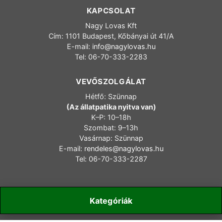
KAPCSOLAT
Nagy Lovas Kft
Cím: 1101 Budapest, Kőbányai út 41/A
E-mail:
info@nagylovas.hu
Tel: 06-70-333-2283
VEVŐSZOLGÁLAT
Hétfő: Szünnap
(Az állatpatika nyitva van)
K–P: 10–18h
Szombat: 9–13h
Vasárnap: Szünnap
E-mail:
rendeles@nagylovas.hu
Tel: 06-70-333-2287
Kategóriák
Copyright 2006-2025 nagylovas.hu – Minden jog fenntartva