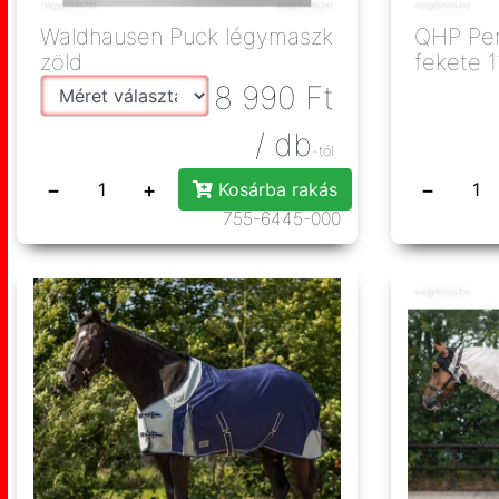
Waldhausen Puck légymaszk
QHP Perfor
zöld
fekete 
8 990
Ft
/ db
-tól
−
+
−
Kosárba rakás
755-6445-000