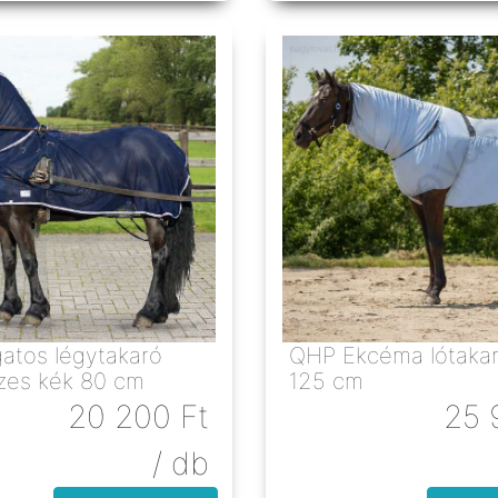
atos légytakaró
QHP Ekcéma lótakaró v
nyakrészes kék 80 cm
125 cm
20 200
Ft
25 
/ db