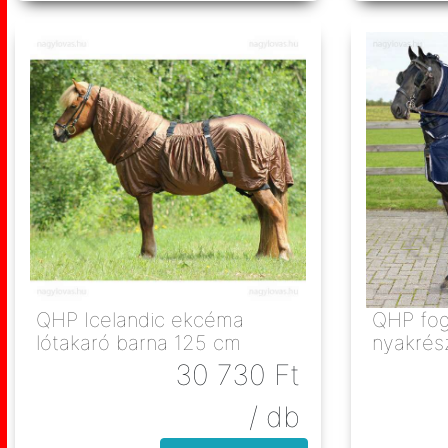
QHP Icelandic ekcéma
QHP fog
lótakaró barna 125 cm
30 730
Ft
/ db