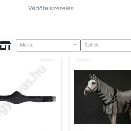
Védőfelszerelés
Márka
Színek