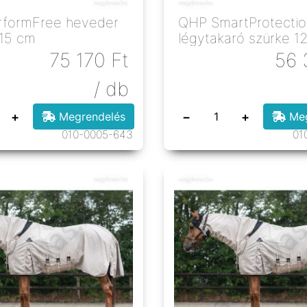
mFree heveder
QHP SmartProtectio
115 cm
légytakaró szürke 1
75 170
Ft
56 
/ db
+
−
+
Megrendelés
Meg
010-0005-643
01