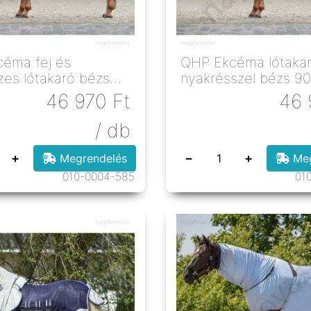
éma fej és
QHP Ekcéma lótakar
zes lótakaró bézs
nyakrésszel bézs 9
46 970
Ft
46 
/ db
+
−
+
Megrendelés
Meg
010-0004-585
01