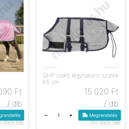
QHP csikó légytakaró szürke
65 cm
090
Ft
15 020
Ft
/ db
/ db
−
+
rendelés
Megrendelés
0-0003-595
010-0003-386