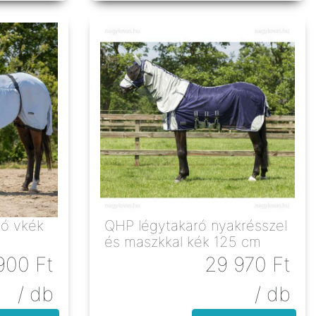
kék
QHP légytakaró nyakrésszel
és maszkkal kék 125 cm
900
Ft
29 970
Ft
/ db
/ db