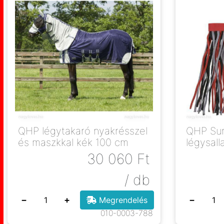
QHP légytakaró nyakrésszel
QHP Sun
és maszkkal kék 100 cm
légysall
30 060
Ft
/ db
−
+
−
Megrendelés
010-0003-788