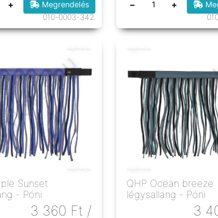
+
−
+
Megrendelés
Meg
010-0003-342
01
ple Sunset
QHP Ocean breeze
ang - Póni
légysallang - Póni
3 360
Ft
/
3 4