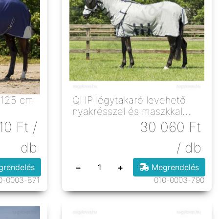
 125 cm
QHP légytakaró levehető
nyakrésszel és maszkkal
szürke 90 cm
110
Ft
/
30 060
Ft
db
/ db
−
+
rendelés
Megrendelés
0-0003-871
010-0003-790