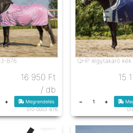
03-876
QHP légytakaró kék
16 950
Ft
15 
/ db
+
−
+
Megrendelés
Meg
010-0003-876
01