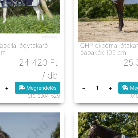
abella légytakaró
QHP ekcéma lótakaró
cm
babakék 105 cm
24 420
Ft
25 
/ db
+
−
+
Megrendelés
Meg
010-0004-529
01