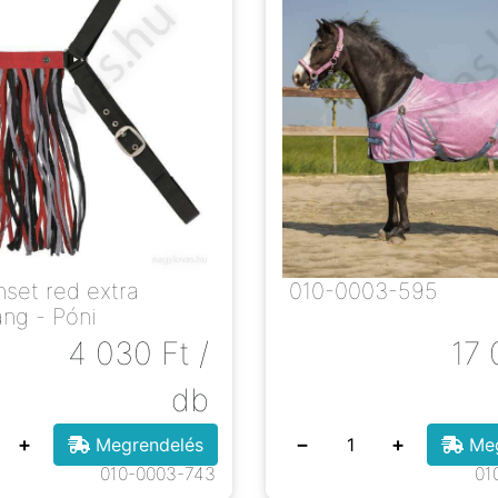
set red extra
010-0003-595
ang - Póni
4 030
Ft
/
17 
db
+
−
+
Megrendelés
Meg
010-0003-743
01