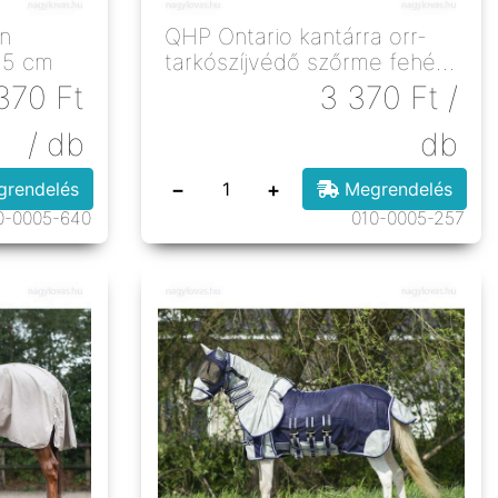
n
QHP Ontario kantárra orr-
25 cm
tarkószíjvédő szőrme fehér
póni
370
Ft
3 370
Ft
/
/ db
db
−
+
rendelés
Megrendelés
0-0005-640
010-0005-257