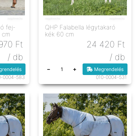
ó fej-
QHP Falabella légytakaró
0 cm
kék 60 cm
970
Ft
24 420
Ft
/ db
/ db
−
+
rendelés
Megrendelés
0-0004-583
010-0004-531