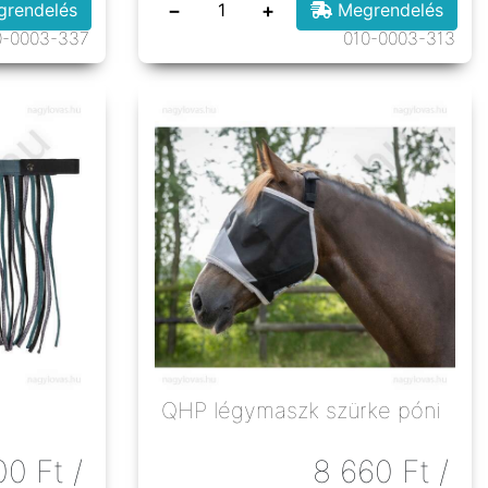
−
+
rendelés
Megrendelés
0-0003-337
010-0003-313
QHP légymaszk szürke póni
00
Ft
/
8 660
Ft
/