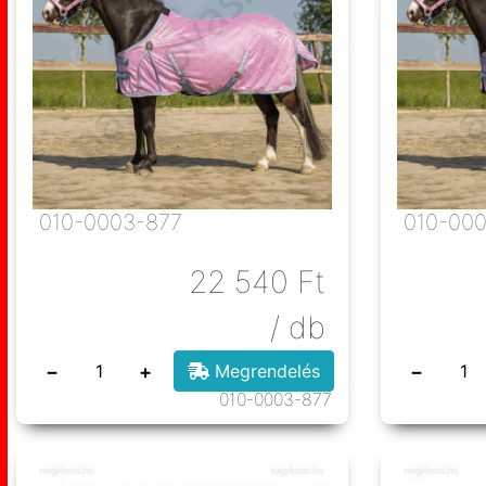
010-0003-877
010-00
22 540
Ft
/ db
−
+
−
Megrendelés
010-0003-877