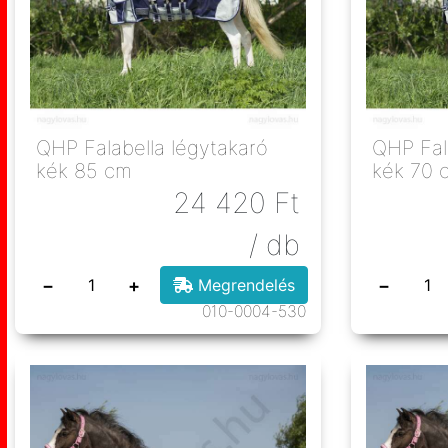
QHP Falabella légytakaró
QHP Fal
kék 85 cm
kék 70 
24 420
Ft
/ db
−
+
−
Megrendelés
010-0004-530