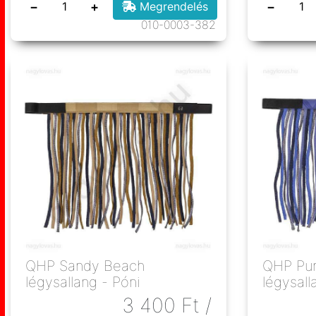
−
+
−
Megrendelés
010-0003-382
QHP Sandy Beach
QHP Pur
légysallang - Póni
légysall
3 400
Ft
/