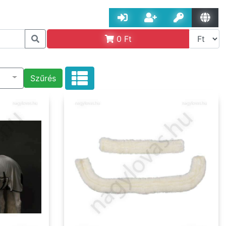
0
Ft
Szűrés