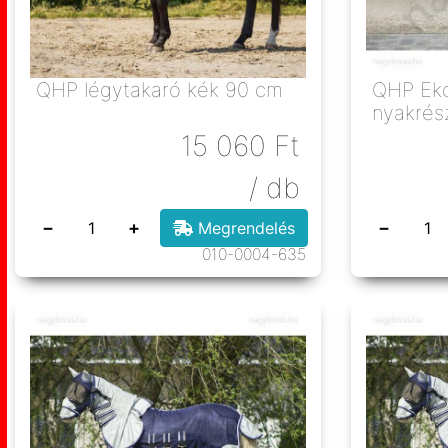
QHP légytakaró kék 90 cm
QHP Ekc
nyakrés
105 cm
15 060
Ft
/ db
−
+
−
Megrendelés
010-0004-635