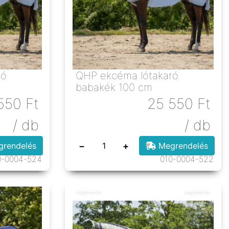
QHP ekcéma lótakaró
babakék 100 cm
550
Ft
25 550
Ft
/ db
/ db
−
+
rendelés
Megrendelés
0-0004-524
010-0004-522