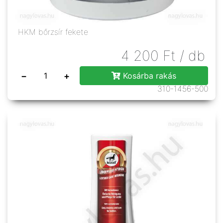
HKM bőrzsír fekete
4 200
Ft
/ db
−
+
Kosárba rakás
310-1456-500