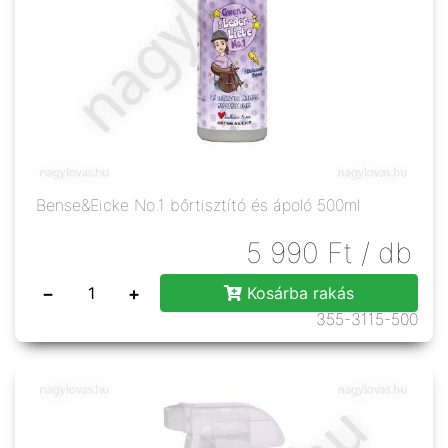
Bense&Eicke No.1 bőrtisztító és ápoló 500ml
5 990
Ft
/ db
−
+
Kosárba rakás
355-3115-500