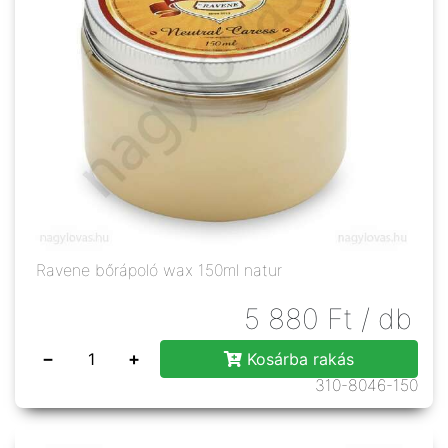
Ravene bőrápoló wax 150ml natur
5 880
Ft
/ db
−
+
Kosárba rakás
310-8046-150