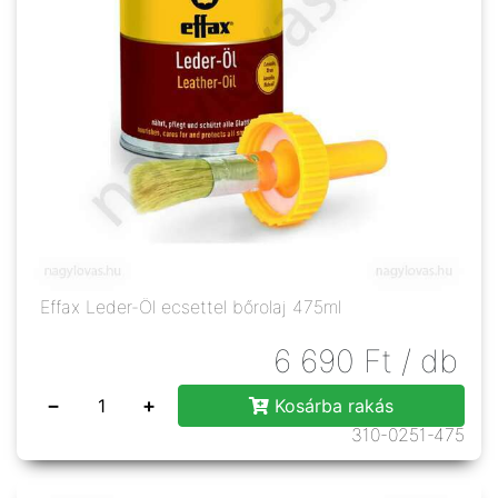
Effax Leder-Öl ecsettel bőrolaj 475ml
6 690
Ft
/ db
−
+
Kosárba rakás
310-0251-475