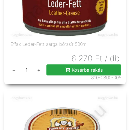
Effax Leder-Fett sárga bőrzsír 500ml
6 270
Ft
/ db
−
+
Kosárba rakás
310-0800-005