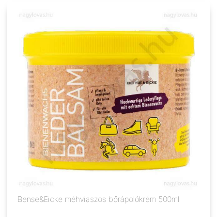
Bense&Eicke méhviaszos bőrápolókrém 500ml