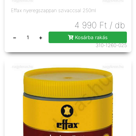
Effax nyeregszappan szivaccsal 250ml
4 990
Ft
/ db
−
+
Kosárba rakás
310-1260-025