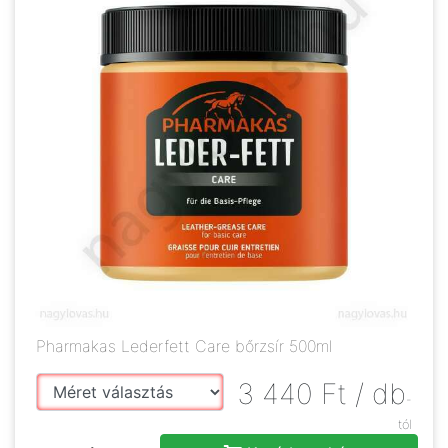
Pharmakas Lederfett Care bőrzsír 500ml
3 440
Ft
/ db
-
tól