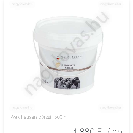
Waldhausen bőrzsír 500ml
4 880
Ft
/ db