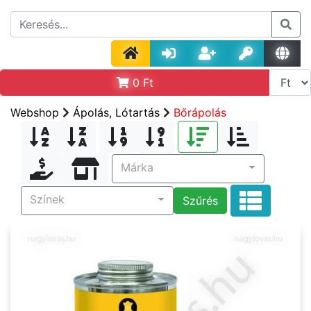
0
Ft
Webshop
Ápolás, Lótartás
Bőrápolás
Márka
Színek
Szűrés