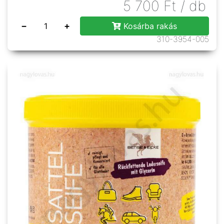
5 700
Ft
/ db
−
+
Kosárba rakás
310-3954-005