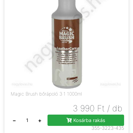
Magic Brush bőrápoló 3:1 1000ml
3 990
Ft
/ db
−
+
Kosárba rakás
355-3223-435