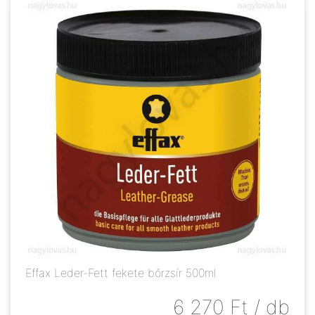
Effax Leder-Fett fekete bőrzsír 500ml
6 270
Ft
/ db