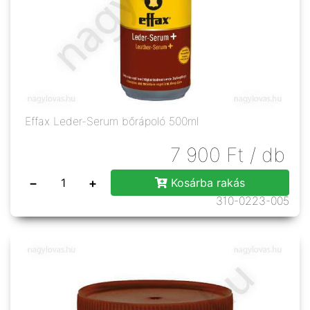
Effax Leder-Serum bőrápoló 500ml
7 900
Ft
/ db
−
+
Kosárba rakás
310-0223-005