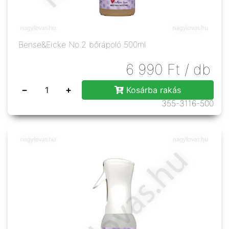
Bense&Eicke No.2 bőrápoló 500ml
6 990
Ft
/ db
−
+
Kosárba rakás
355-3116-500