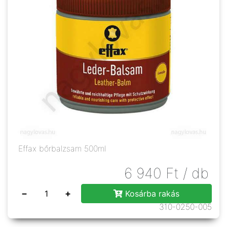
Effax bőrbalzsam 500ml
6 940
Ft
/ db
−
+
Kosárba rakás
310-0250-005