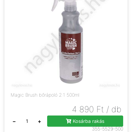
Magic Brush bőrápoló 2:1 500ml
4 890
Ft
/ db
−
+
Kosárba rakás
355-5529-500