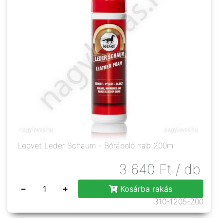
Leovet Leder Schaum - Bőrápoló hab 200ml
3 640
Ft
/ db
−
+
Kosárba rakás
310-1205-200