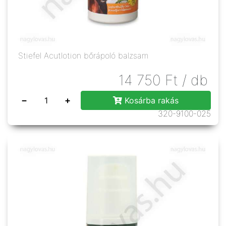
Stiefel Acutlotion bőrápoló balzsam
14 750
Ft
/ db
−
+
Kosárba rakás
320-9100-025