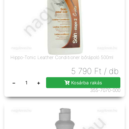
Hippo-Tonic Leather Conditioner bőrápoló 500ml
5 790
Ft
/ db
−
+
Kosárba rakás
355-7070-000