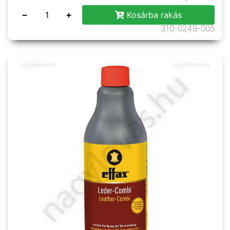
−
+
Kosárba rakás
310-0249-005