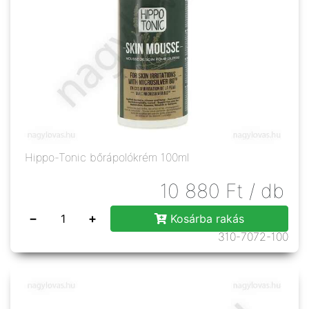
Hippo-Tonic bőrápolókrém 100ml
10 880
Ft
/ db
−
+
Kosárba rakás
310-7072-100