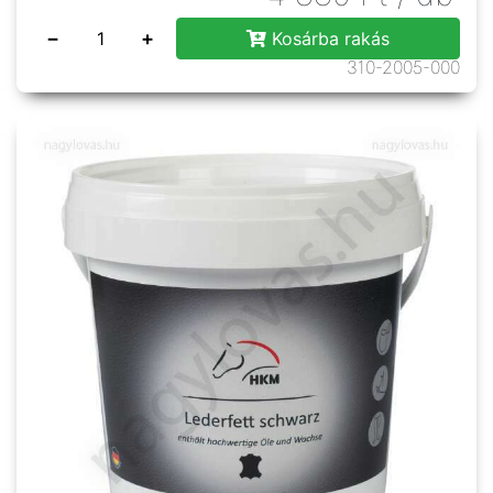
−
+
Kosárba rakás
310-2005-000