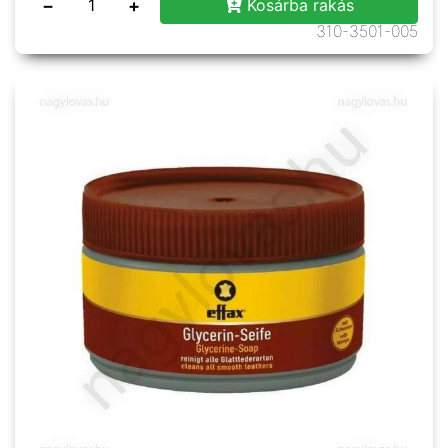
−
+
Kosárba rakás
310-3501-005