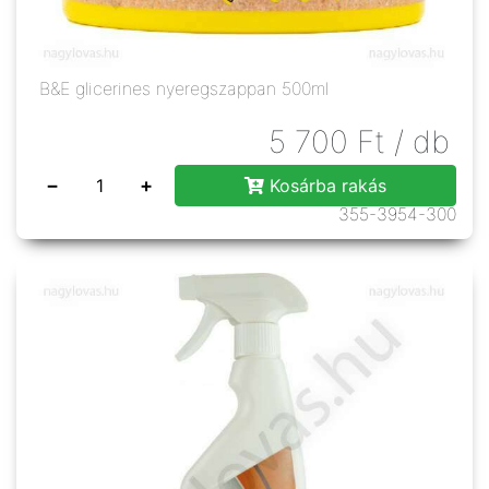
B&E glicerines nyeregszappan 500ml
5 700
Ft
/ db
−
+
Kosárba rakás
355-3954-300