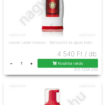
Leovet Leder Intensiv - Bőrtisztító és ápoló krém
4 540
Ft
/ db
−
+
Kosárba rakás
310-1204-250