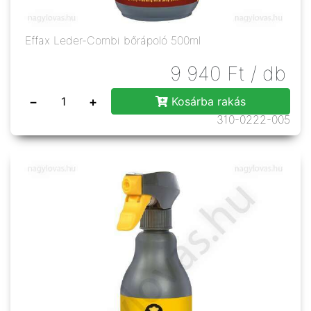
Effax Leder-Combi bőrápoló 500ml
9 940
Ft
/ db
−
+
Kosárba rakás
310-0222-005