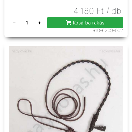
4 180
Ft
/ db
−
+
Kosárba rakás
910-6209-002