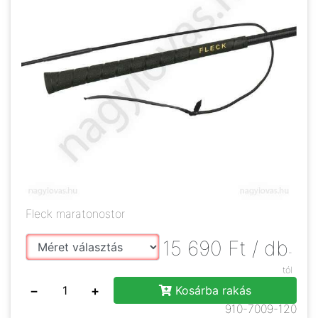
Fleck maratonostor
15 690
Ft
/ db
-
tól
−
+
Kosárba rakás
910-7009-120