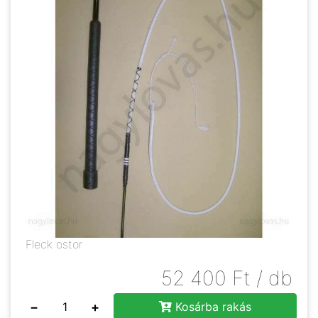
Fleck ostor
52 400
Ft
/ db
−
+
Kosárba rakás