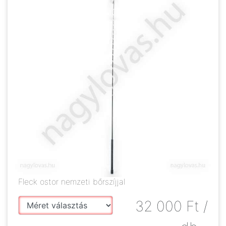
Fleck ostor nemzeti bőrszíjjal
32 000
Ft
/