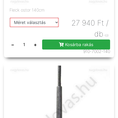
Fleck ostor 140cm
27 940
Ft
/
db
-tól
−
+
Kosárba rakás
910-7002-140