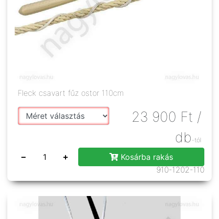
Fleck csavart fűz ostor 110cm
23 900
Ft
/
db
-tól
−
+
Kosárba rakás
910-1202-110