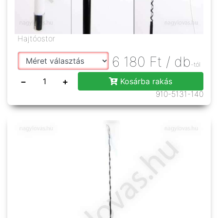
Hajtóostor
6 180
Ft
/ db
-tól
−
+
Kosárba rakás
910-5131-140