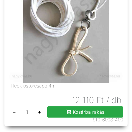
Fleck ostorcsapó 4m
12 110
Ft
/ db
−
+
Kosárba rakás
910-6003-400