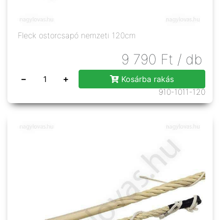
Fleck ostorcsapó nemzeti 120cm
9 790
Ft
/ db
−
+
Kosárba rakás
910-1011-120