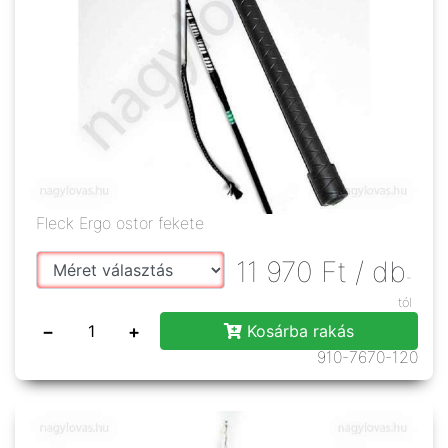
Fleck Ergo ostor fekete
11 970
Ft
/ db
-
tól
−
+
Kosárba rakás
910-7670-120