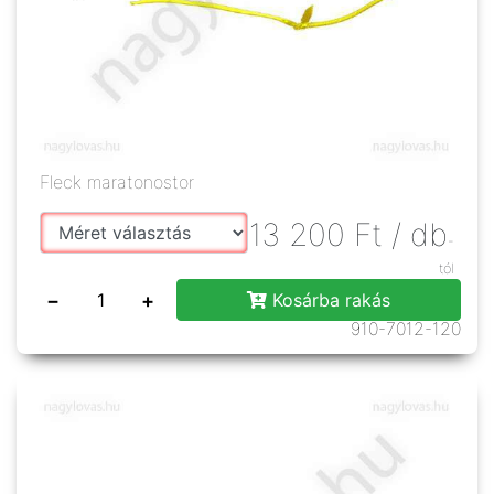
Fleck maratonostor
13 200
Ft
/ db
-
tól
−
+
Kosárba rakás
910-7012-120