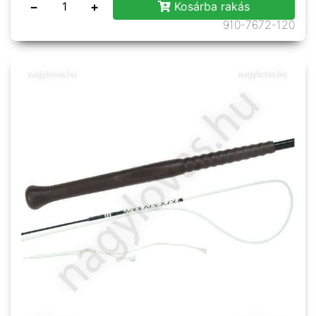
−
+
Kosárba rakás
910-7672-120