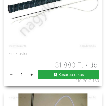
Fleck ostor
31 880
Ft
/ db
−
+
Kosárba rakás
910-7017-180