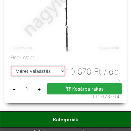
Fleck ostor
10 670
Ft
/ db
-
tól
−
+
Kosárba rakás
910-1267-140
Kategóriák