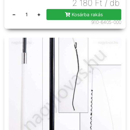
2 180
Ft
/ db
−
+
Kosárba rakás
910-6405-000