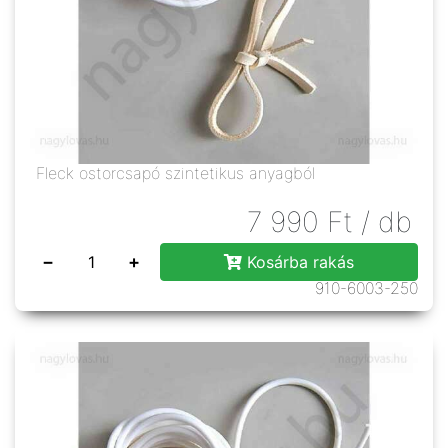
Fleck ostorcsapó szintetikus anyagból
7 990
Ft
/ db
−
+
Kosárba rakás
910-6003-250