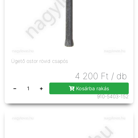
Ügető ostor rövid csapós
4 200
Ft
/ db
−
+
Kosárba rakás
910-5403-152