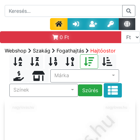
0
Ft
Webshop
Szakág
Fogathajtás
Hajtóostor
Márka
Színek
Szűrés