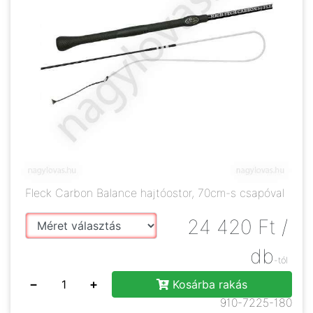
Fleck Carbon Balance hajtóostor, 70cm-s csapóval
24 420
Ft
/
db
-tól
−
+
Kosárba rakás
910-7225-180