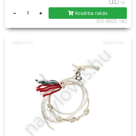
db
-tól
−
+
Kosárba rakás
910-9005-140