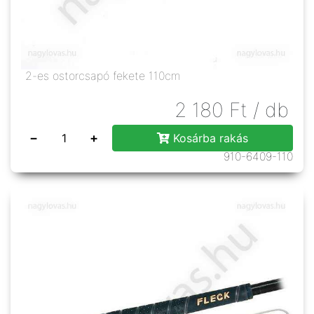
2-es ostorcsapó fekete 110cm
2 180
Ft
/ db
−
+
Kosárba rakás
910-6409-110