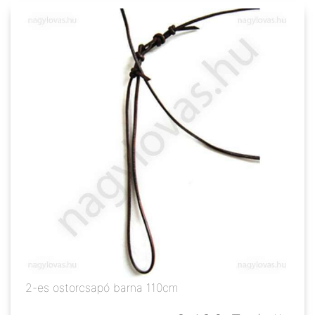
2-es ostorcsapó barna 110cm