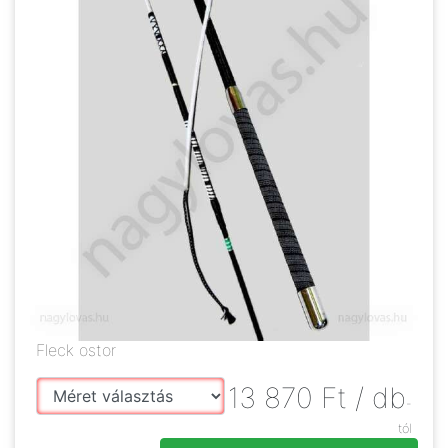
Fleck ostor
13 870
Ft
/ db
-
tól