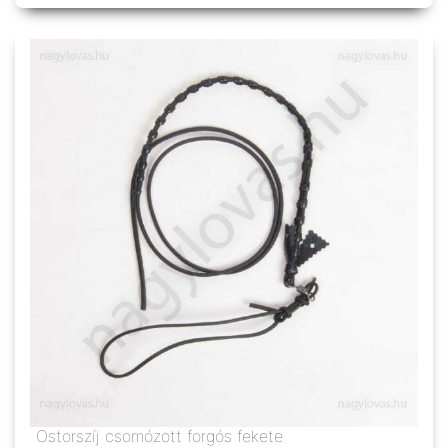
Ostorszíj csomózott forgós fekete