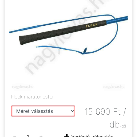
Fleck maratonostor
15 690
Ft
/
db
-tól
−
+
Variáció választás