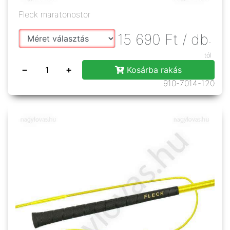
Fleck maratonostor
15 690
Ft
/ db
-
tól
−
+
Kosárba rakás
910-7014-120