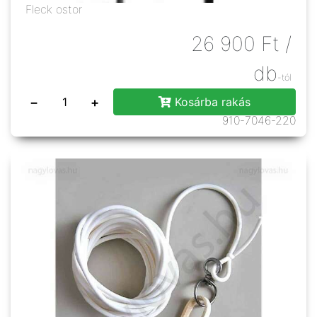
Fleck ostor
26 900
Ft
/
db
-tól
−
+
Kosárba rakás
910-7046-220