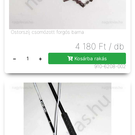
Ostorszíj csomózott forgós barna
4 180
Ft
/ db
−
+
Kosárba rakás
910-6208-002