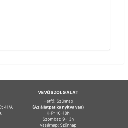
VEVŐSZOLGÁLAT
Hétfő: Szünnap
út 41/A
(Az állatpatika nyitva van)
hu
K–P: 10–18h
Szombat: 9–13h
Vasárnap: Szünnap