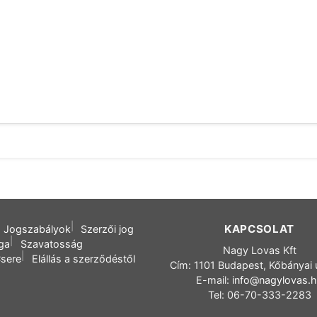
KAPCSOLAT
Jogszabályok
Szerzői jog
oga
Szavatosság
Nagy Lovas Kft
sere
Elállás a szerződéstől
Cím: 1101 Budapest, Kőbányai 
E-mail:
info@nagylovas.
Tel: 06-70-333-2283