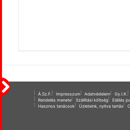
Á.Sz.F.
Impresszum
Adatvédelem
Gy.I.K.
Rendelés menete
Szállítási költség
Elállás j
Hasznos tanácsok
Üzleteink, nyitva tartás
C