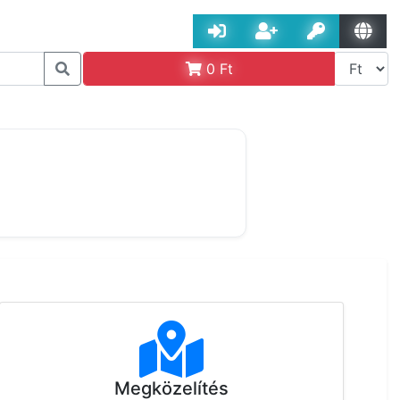
0
Ft
Megközelítés