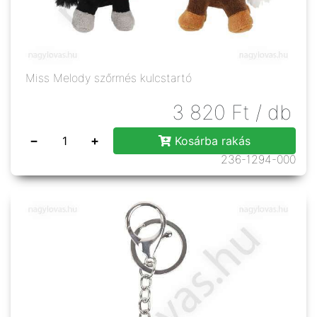
Miss Melody szőrmés kulcstartó
3 820
Ft
/ db
−
+
Kosárba rakás
236-1294-000