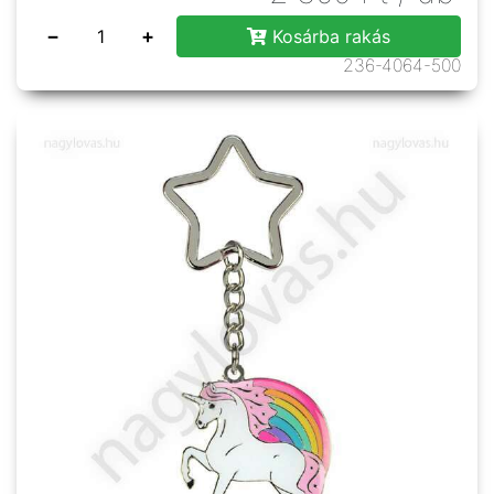
−
+
Kosárba rakás
236-4064-500