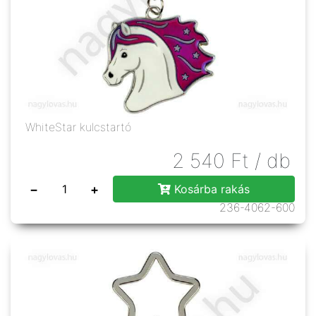
WhiteStar kulcstartó
2 540
Ft
/ db
−
+
Kosárba rakás
236-4062-600