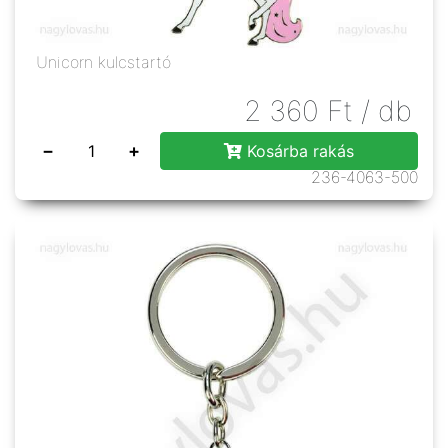
Unicorn kulcstartó
2 360
Ft
/ db
−
+
Kosárba rakás
236-4063-500