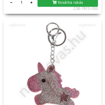
−
+
Kosárba rakás
236-7613-000