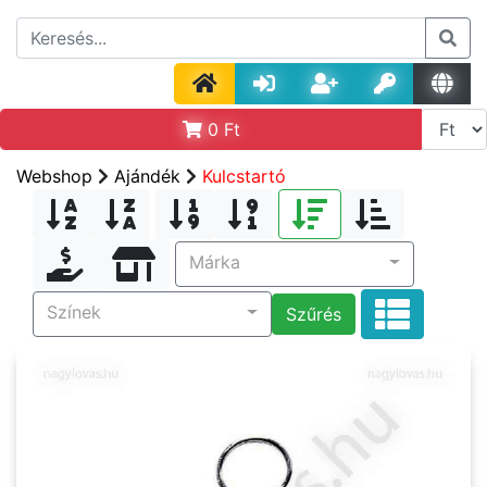
0
Ft
Webshop
Ajándék
Kulcstartó
Márka
Színek
Szűrés