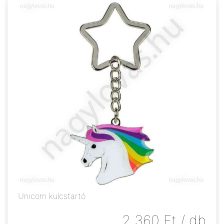
Unicorn kulcstartó
2 360
Ft
/ db