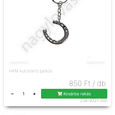
HKM kulcstartó patkós
850
Ft
/ db
−
+
Kosárba rakás
236-9321-000