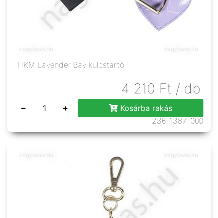
HKM Lavender Bay kulcstartó
4 210
Ft
/ db
−
+
Kosárba rakás
236-1387-000