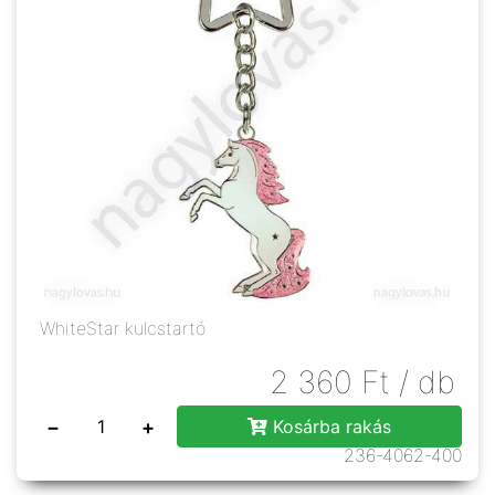
WhiteStar kulcstartó
2 360
Ft
/ db
−
+
Kosárba rakás
236-4062-400