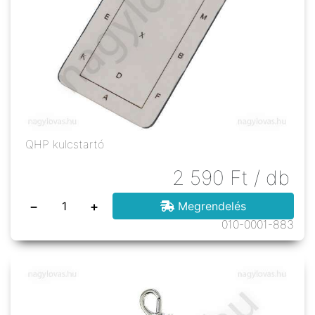
QHP kulcstartó
2 590
Ft
/ db
−
+
Megrendelés
010-0001-883