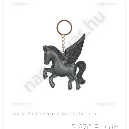
Imperial Riding Pegazus kulcstartó fekete
5 670
Ft
/ db