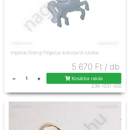
Imperial Riding Pegazus kulcstartó szürke
5 670
Ft
/ db
−
+
Kosárba rakás
236-1031-000