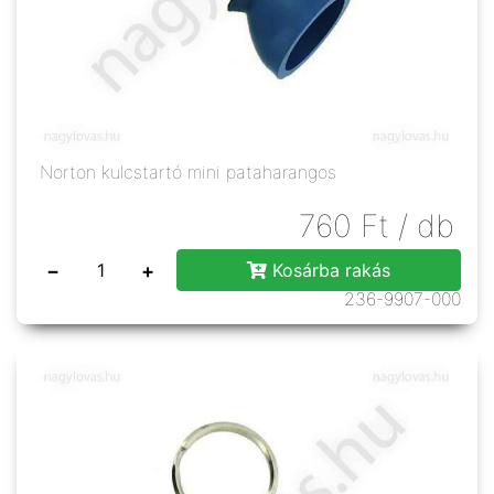
Norton kulcstartó mini pataharangos
760
Ft
/ db
−
+
Kosárba rakás
236-9907-000