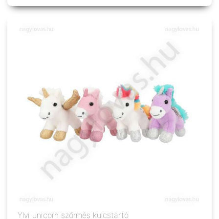
Ylvi unicorn szőrmés kulcstartó