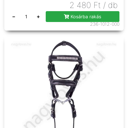
2 480
Ft
/ db
−
+
Kosárba rakás
236-1012-000