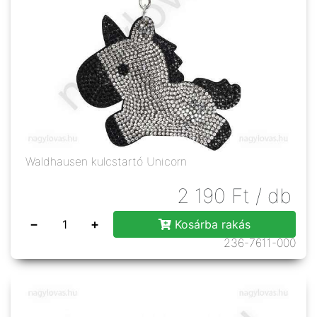
Waldhausen kulcstartó Unicorn
2 190
Ft
/ db
−
+
Kosárba rakás
236-7611-000