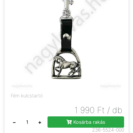
Fém kulcstartó
1 990
Ft
/ db
−
+
Kosárba rakás
236-5524-000