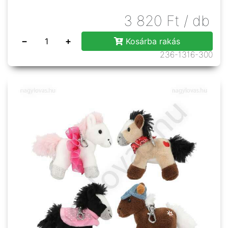
3 820
Ft
/ db
−
+
Kosárba rakás
236-1316-300