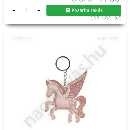
−
+
Kosárba rakás
236-1039-000