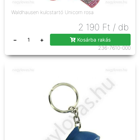
Waldhausen kulcstartó Unicorn rosa
2 190
Ft
/ db
−
+
Kosárba rakás
236-7610-000