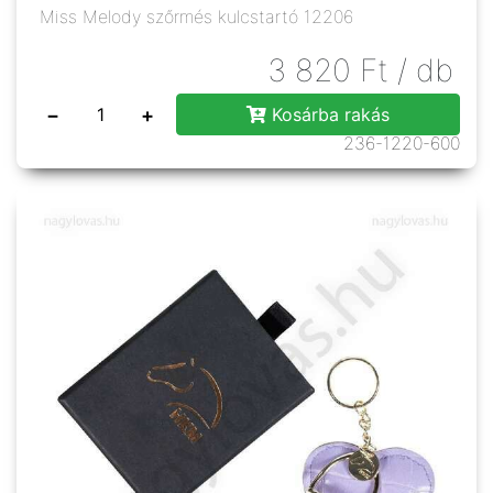
Miss Melody szőrmés kulcstartó 12206
3 820
Ft
/ db
−
+
Kosárba rakás
236-1220-600