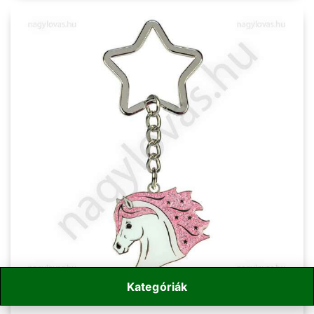
Kategóriák
WhiteStar kulcstartó