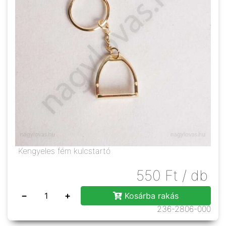
Kengyeles fém kulcstartó
550
Ft
/ db
−
+
Kosárba rakás
236-2806-000