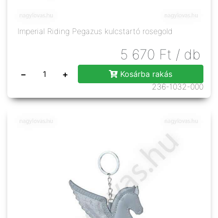
Imperial Riding Pegazus kulcstartó rosegold
5 670
Ft
/ db
−
+
Kosárba rakás
236-1032-000