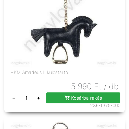
HKM Amadeus II kulcstartó
5 990
Ft
/ db
−
+
Kosárba rakás
236-1379-000