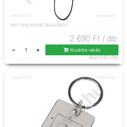
Mini dísz kantár (kulcstartó)
2 690
Ft
/ db
−
+
Kosárba rakás
402-7197-000