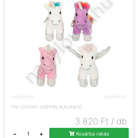
Ylvi Unicorn szőrmés kulcstartó
3 820
Ft
/ db
−
+
Kosárba rakás