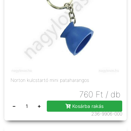
Norton kulcstartó mini pataharangos
760
Ft
/ db
−
+
Kosárba rakás
236-9906-000