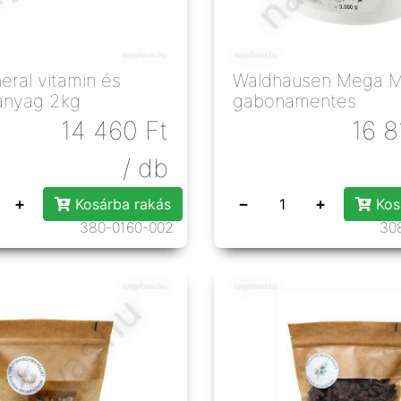
eral vitamin és
Waldhausen Mega Mi
anyag 2kg
gabonamentes
14 460
Ft
16 8
/ db
+
−
+
Kosárba rakás
Kos
380-0160-002
30