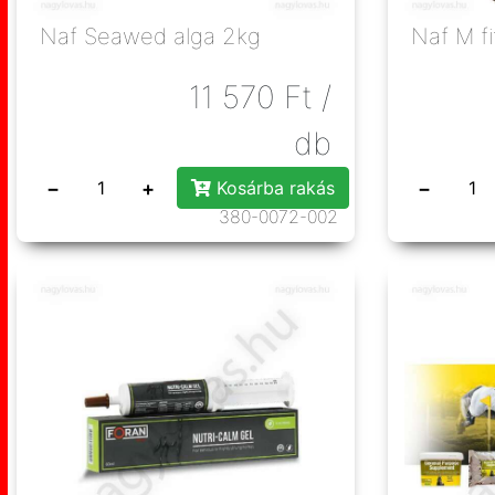
Naf Seawed alga 2kg
Naf M fit
11 570
Ft
/
db
−
+
−
Kosárba rakás
380-0072-002