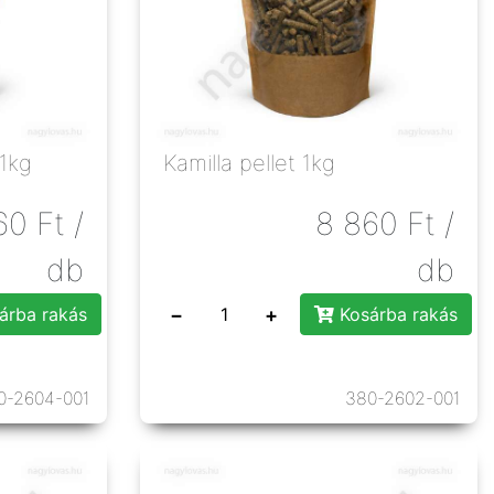
1kg
Kamilla pellet 1kg
60
Ft
/
8 860
Ft
/
db
db
−
+
árba rakás
Kosárba rakás
0-2604-001
380-2602-001