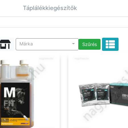
Táplálékkiegészítők
Márka
Szűrés