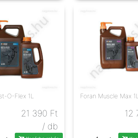
st-O-Flex 1L
Foran Muscle Max 1
21 390
Ft
12 
/ db