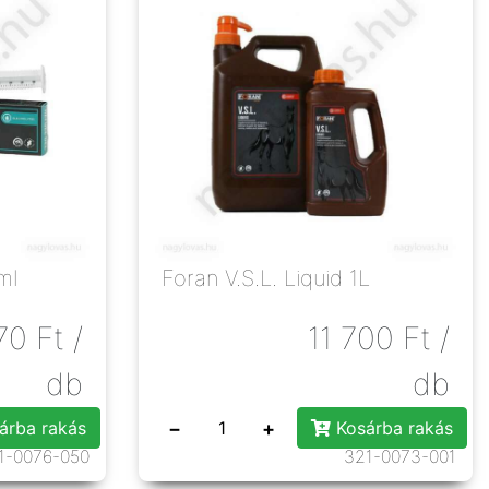
ml
Foran V.S.L. Liquid 1L
70
Ft
/
11 700
Ft
/
db
db
−
+
árba rakás
Kosárba rakás
1-0076-050
321-0073-001