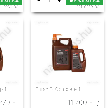
−
+
árba rakás
Kosárba rakás
1-0069-001
321-0068-001
p 1L
Foran B-Complete 1L
270
Ft
11 700
Ft
/