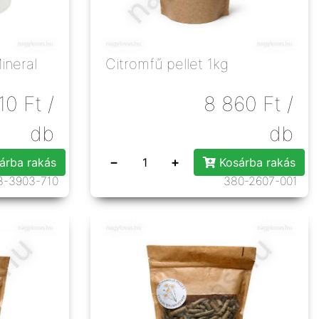
neral
Citromfű pellet 1kg
10
Ft
/
8 860
Ft
/
db
db
−
+
árba rakás
Kosárba rakás
8-3903-710
380-2607-001