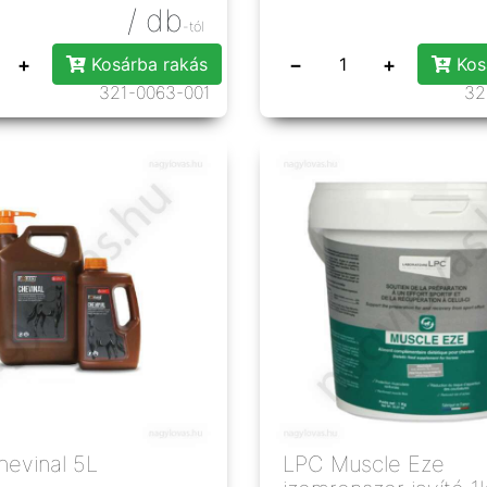
/ db
-tól
+
−
+
Kosárba rakás
Kos
321-0063-001
32
hevinal 5L
LPC Muscle Eze