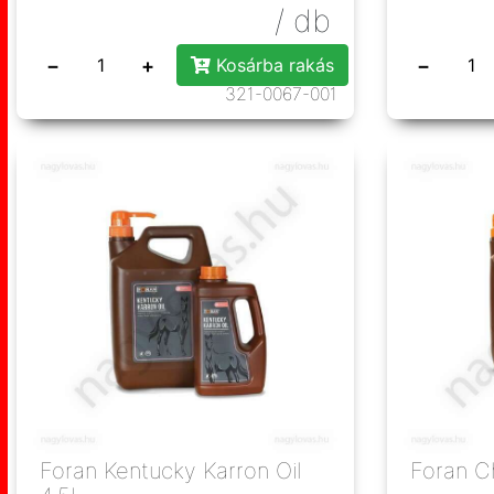
/ db
−
+
−
Kosárba rakás
321-0067-001
Foran Kentucky Karron Oil
Foran C