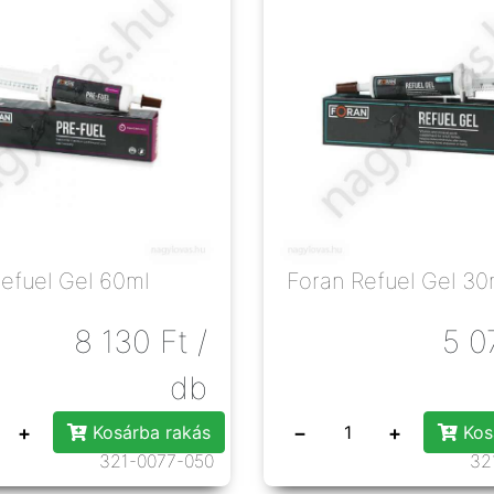
refuel Gel 60ml
Foran Refuel Gel 30
8 130
Ft
/
5 0
db
+
−
+
Kosárba rakás
Kos
321-0077-050
32