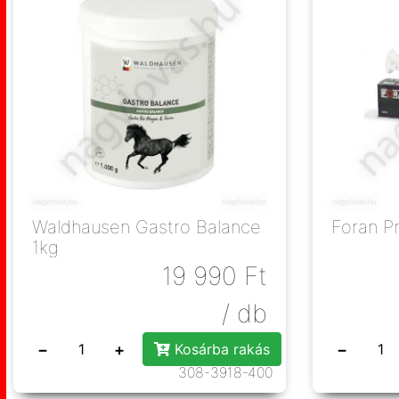
Waldhausen Gastro Balance
Foran P
1kg
19 990
Ft
/ db
−
+
−
Kosárba rakás
308-3918-400