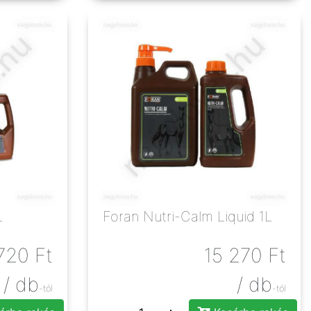
L
Foran Nutri-Calm Liquid 1L
720
Ft
15 270
Ft
/ db
/ db
-tól
-tól