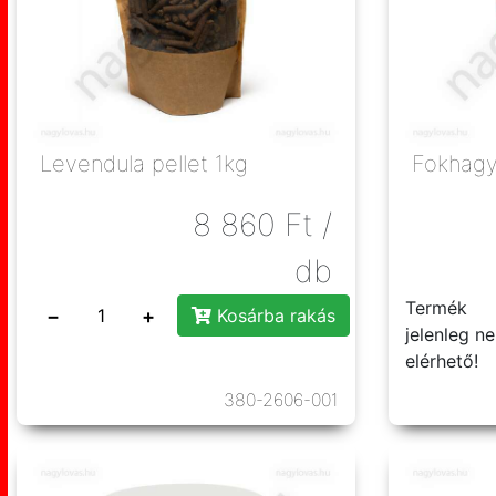
Levendula pellet 1kg
Fokhagy
8 860
Ft
/
db
Termék
−
+
Kosárba rakás
jelenleg n
elérhető!
380-2606-001