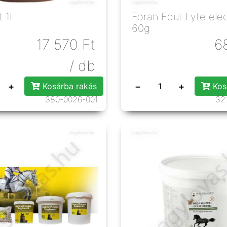
 1l
Foran Equi-Lyte elec
60g
17 570
Ft
6
/ db
+
−
+
Kosárba rakás
Kos
380-0026-001
32