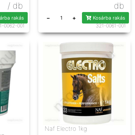
/ db
db
−
+
árba rakás
Kosárba rakás
1-0062-001
321-0061-001
Naf Electro 1kg