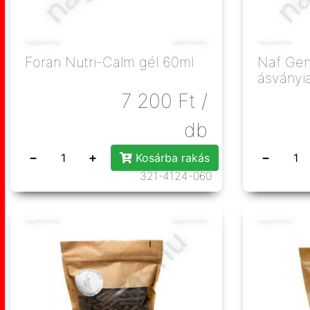
Foran Nutri-Calm gél 60ml
Naf Gen
ásványi
7 200
Ft
/
db
−
+
−
Kosárba rakás
321-4124-060