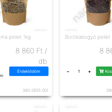
ma pellet 1kg
Borókabogyó pellet 
8 860
Ft
/
8 8
db
−
+
Érdeklődöm
Kos
em
380-2605-001
38