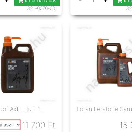
+
−
+
Kosárba rakás
Kos
321-0070-001
32
Foran Hoof Aid Liquid 1L
Foran Feratone Syru
11 700
Ft
15 