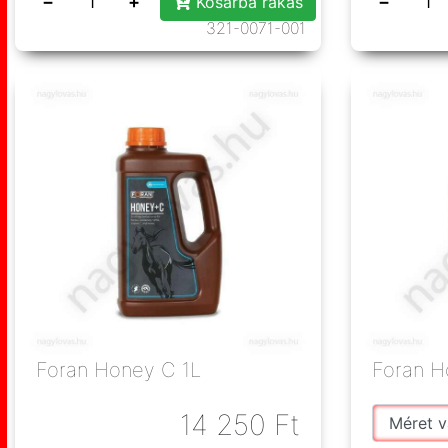
−
+
−
Kosárba rakás
321-0071-001
Foran Honey C 1L
14 250
Ft