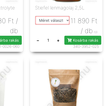
trolyte
Stiefel lenmagolaj 2,5L
80
Ft
/
11 890
Ft
db
/ db
-tól
−
+
árba rakás
Kosárba rakás
1-0026-060
340-3952-025