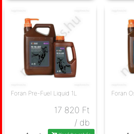
Foran Pre-Fuel Liquid 1L
Foran O
17 820
Ft
/ db