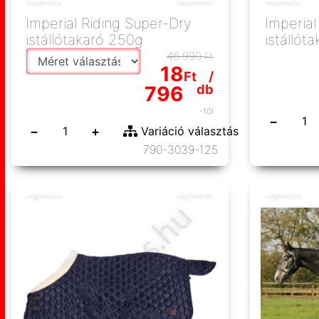
Imperial Riding Super-Dry
Imperial
istállótakaró 250g
istállót
46 990
Ft
18
Ft
/
db
796
-tól
−
−
+
Variáció választás
790-3039-125