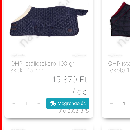
QHP istállótakaró 100 gr.
QHP istá
skék 145 cm
fekete 
45 870
Ft
/ db
−
+
−
Megrendelés
010-0002-878