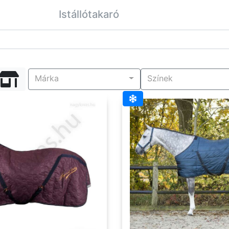
Istállótakaró
Márka
Színek