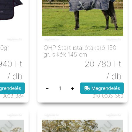
00gr
QHP Start istállótakaró 150
gr. s.kék 145 cm
940
Ft
20 780
Ft
/ db
/ db
−
+
rendelés
Megrendelés
0-0003-384
010-0003-360