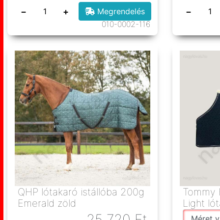
−
+
−
Megrendelés
010-0002-116
QHP lótakaró istállóba 200g
Tommy H
Emerald zöld
Light ló
25 720
Ft