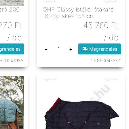
karó 200
QHP Classy istálló lótakaró
100 gr. skék 155 cm
270
Ft
45 760
Ft
/ db
/ db
−
+
rendelés
Megrendelés
0-0004-933
010-0004-577