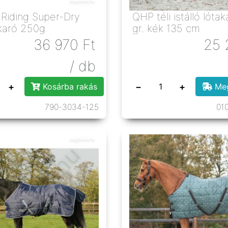
 Riding Super-Dry
QHP téli istálló lóta
akaró 250g
gr. kék 135 cm
36 970
Ft
25 
/ db
+
−
+
Kosárba rakás
Meg
790-3034-125
01