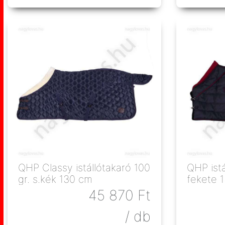
QHP Classy istállótakaró 100
QHP istálló
gr. s.kék 130 cm
fekete 
45 870
Ft
/ db