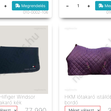
+
−
+
Megrendelés
Meg
010-0002-106
01
ilfiger Windsor
HKM lótakaró istálló
takaró kék
bordó
77 990