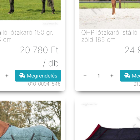
lló lótakaró 150 gr.
QHP lótakaró istálló
5 cm
zöld 165 cm
20 780
Ft
24 
/ db
+
−
+
Megrendelés
Meg
010-0004-546
01