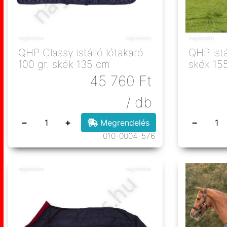
QHP Classy istálló lótakaró
QHP istá
100 gr. skék 135 cm
skék 15
45 760
Ft
/ db
−
+
−
Megrendelés
010-0004-576