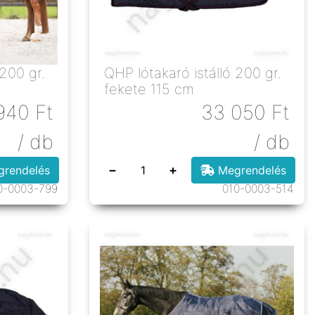
 200 gr.
QHP lótakaró istálló 200 gr.
fekete 115 cm
940
Ft
33 050
Ft
/ db
/ db
−
+
rendelés
Megrendelés
0-0003-799
010-0003-514