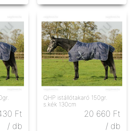
QHP istállótakaró 150gr.
s.kék 130cm
430
Ft
20 660
Ft
/ db
/ db