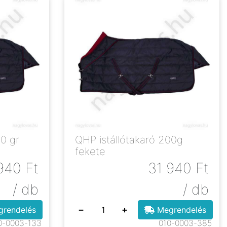
QHP istállótakaró 200g
fekete
940
Ft
31 940
Ft
/ db
/ db
−
+
rendelés
Megrendelés
0-0003-133
010-0003-385