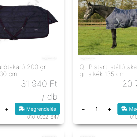
llótakaró 200 gr.
QHP start istállótak
130 cm
gr. s.kék 135 cm
31 940
Ft
20 
/ db
+
−
+
Megrendelés
Meg
010-0002-847
01