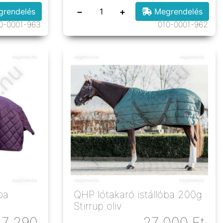
−
+
rendelés
Megrendelés
0-0001-963
010-0001-962
ba
QHP lótakaró istállóba 200g
Stirrup oliv
37 290
27 000
Ft