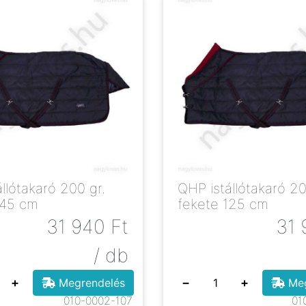
takaró 200 gr.
QHP istállótakaró 200 gr
145 cm
fekete 125 cm
31 940
Ft
31 
/ db
+
−
+
Megrendelés
Meg
010-0002-107
01