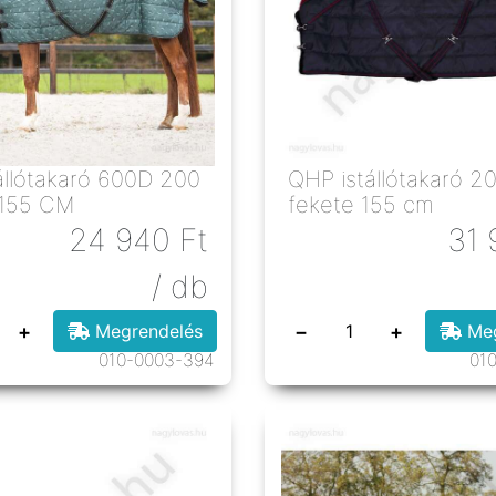
állótakaró 600D 200
QHP istállótakaró 2
d 155 CM
fekete 155 cm
24 940
Ft
31 
/ db
+
−
+
Megrendelés
Meg
010-0003-394
01