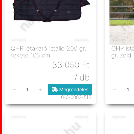
QHP lótakaró istálló 200 gr.
QHP ist
fekete 105 cm
gr. zöl
33 050
Ft
/ db
−
+
−
Megrendelés
010-0003-513