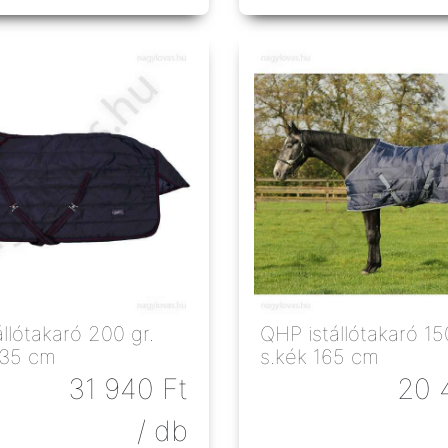
takaró 200 gr.
QHP istállótakaró 150gr.
135 cm
s.kék 165 cm
31 940
Ft
20 
/ db