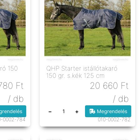
aró 150
QHP Starter istállótakaró
150 gr. s.kék 125 cm
780
Ft
20 660
Ft
/ db
/ db
−
+
rendelés
Megrendelés
0-0002-784
010-0002-782