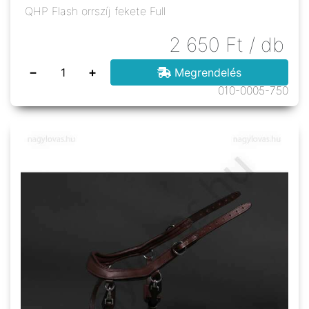
QHP Flash orrszíj fekete Full
2 650
Ft
/ db
−
+
Megrendelés
010-0005-750