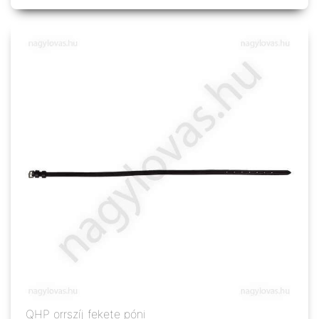
QHP orrszíj fekete póni