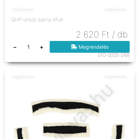
QHP orrszíj barna XFull
2 620
Ft
/ db
−
+
Megrendelés
010-0005-268