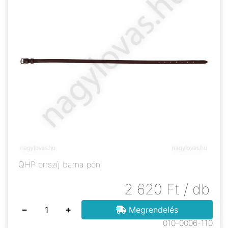
QHP orrszíj barna póni
2 620
Ft
/ db
−
+
Megrendelés
010-0006-110