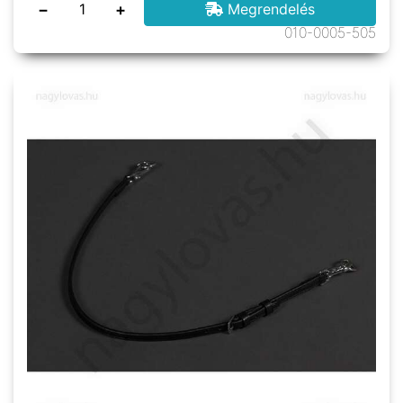
−
+
Megrendelés
010-0005-505