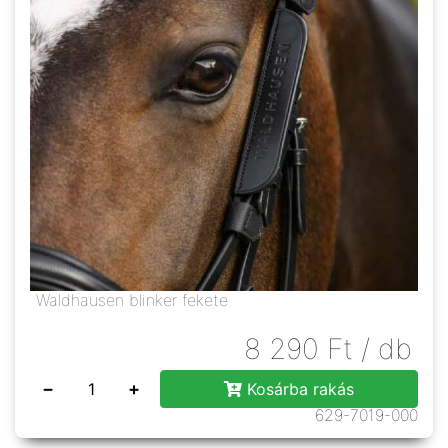
Waldhausen blinker fekete
8 290
Ft
/ db
−
+
Kosárba rakás
629-7019-000