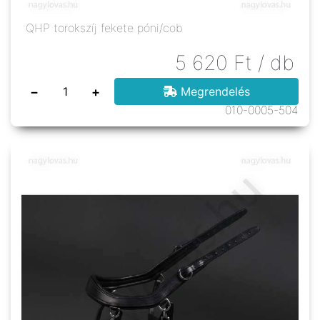
QHP torokszíj fekete póni/cob
5 620
Ft
/ db
−
+
Megrendelés
010-0005-504