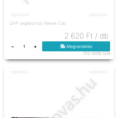
QHP segédorrszíj fekete Cob
2 620
Ft
/ db
−
+
Megrendelés
010-0006-509