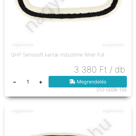
QHP Sensisoft kantár műszőrme fehér Full
3 380
Ft
/ db
−
+
Megrendelés
010-0006-155