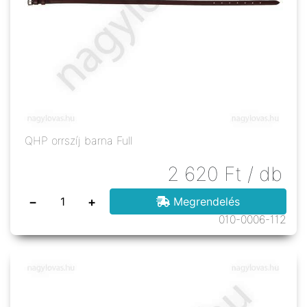
QHP orrszíj barna Full
2 620
Ft
/ db
−
+
Megrendelés
010-0006-112