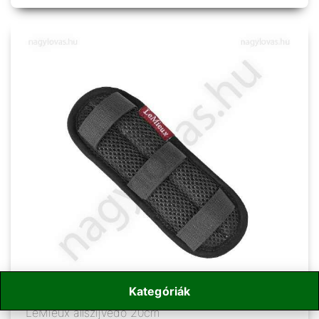
Kategóriák
LeMieux állszíjvédő 20cm