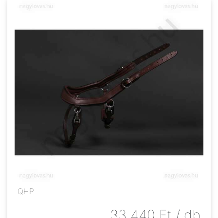
QHP
33 440
Ft
/ db