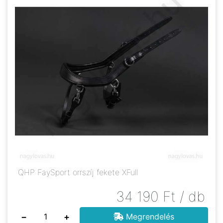
QHP FaySport orrszíj fekete XFull
34 190
Ft
/ db
−
+
Megrendelés