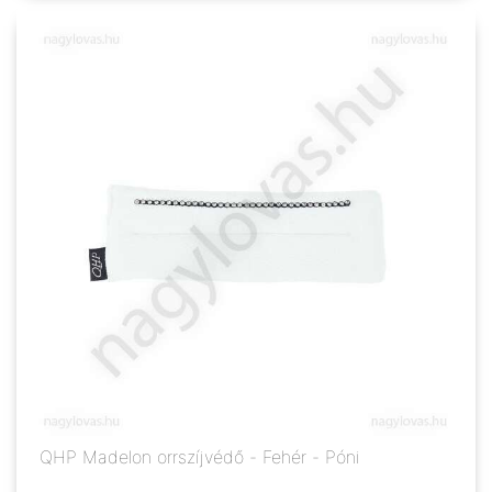
QHP Madelon orrszíjvédő - Fehér - Póni