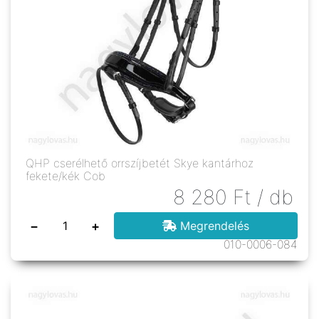
QHP cserélhető orrszíjbetét Skye kantárhoz
fekete/kék Cob
8 280
Ft
/ db
−
+
Megrendelés
010-0006-084