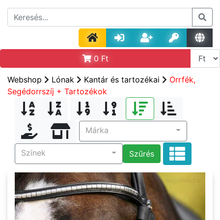
0
Ft
Webshop
Lónak
Kantár és tartozékai
Orrfék,
Segédorrszíj + Tartozékok
Márka
Színek
Szűrés