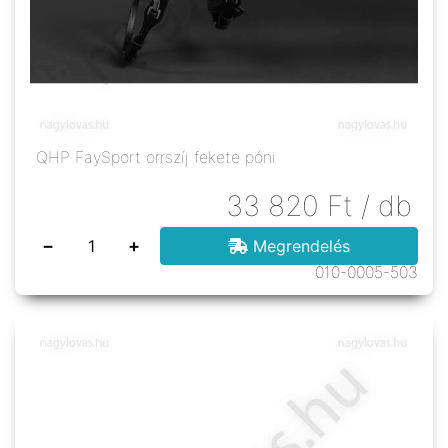
QHP FaySport orrszíj fekete póni
33 820
Ft
/ db
−
+
Megrendelés
010-0005-503