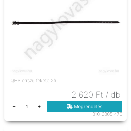
QHP orrszíj fekete Xfull
2 620
Ft
/ db
−
+
Megrendelés
010-0005-476