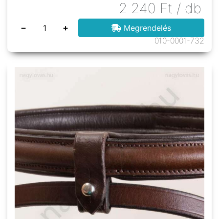
2 240
Ft
/ db
−
+
Megrendelés
010-0001-732