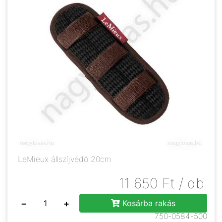
LeMieux állszíjvédő 20cm
11 650
Ft
/ db
−
+
Kosárba rakás
750-0584-500