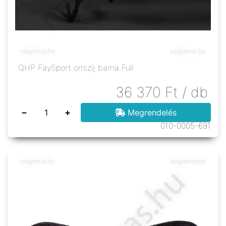
QHP FaySport orrszíj barna Full
36 370
Ft
/ db
−
+
Megrendelés
010-0005-691