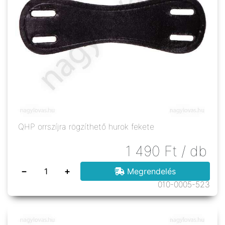
QHP orrszíjra rögzíthető hurok fekete
1 490
Ft
/ db
−
+
Megrendelés
010-0005-523