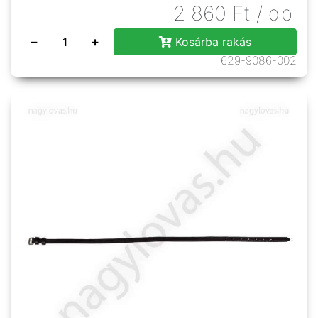
2 860
Ft
/ db
−
+
Kosárba rakás
629-9086-002