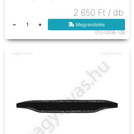
2 650
Ft
/ db
−
+
Megrendelés
010-0006-106