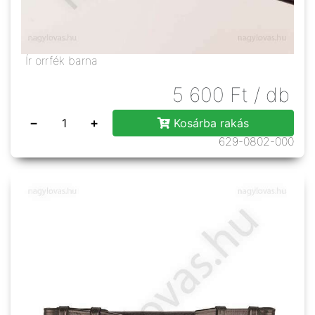
Ír orrfék barna
5 600
Ft
/ db
−
+
Kosárba rakás
629-0802-000