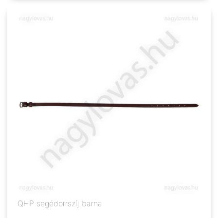
QHP segédorrszíj barna