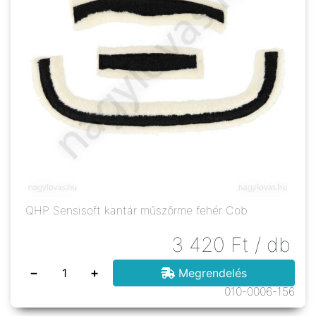
QHP Sensisoft kantár műszőrme fehér Cob
3 420
Ft
/ db
−
+
Megrendelés
010-0006-156