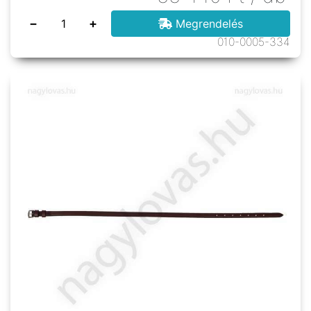
−
+
Megrendelés
010-0005-334