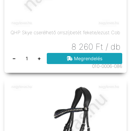
QHP Skye cserélhető orrszíjbetét fekete/ezüst Cob
8 260
Ft
/ db
−
+
Megrendelés
010-0006-086