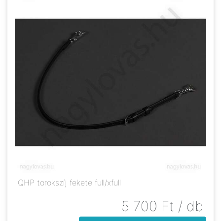
QHP torokszíj fekete full/xfull
5 700
Ft
/ db