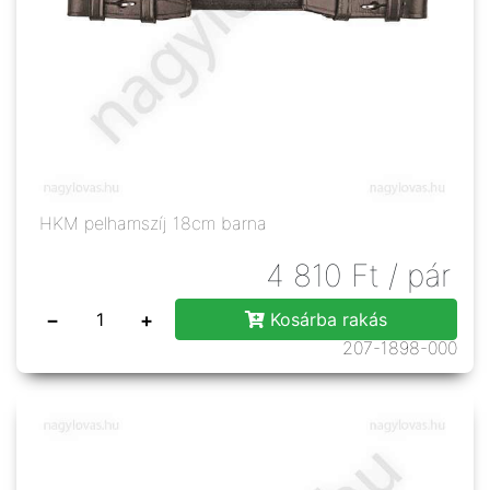
HKM pelhamszíj 18cm barna
4 810
Ft
/ pár
−
+
Kosárba rakás
207-1898-000