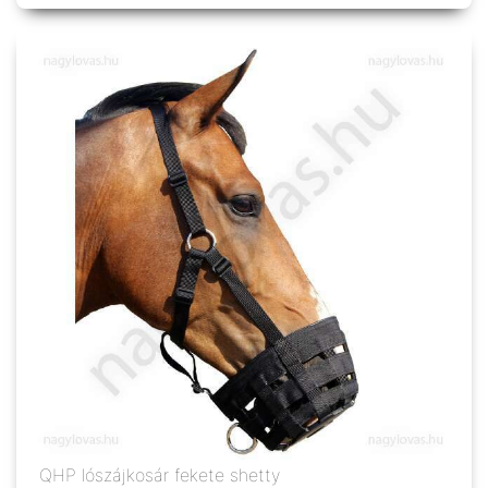
QHP lószájkosár fekete shetty