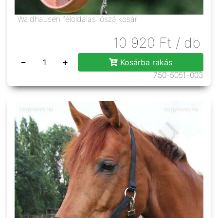
Waldhausen féloldalas lószájkosár
10 920
Ft
/ db
−
+
Kosárba rakás
750-5051-003