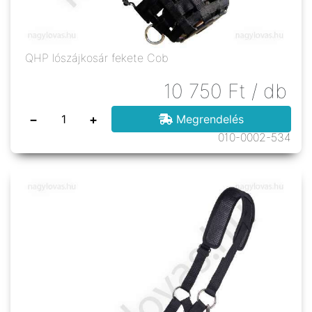
QHP lószájkosár fekete Cob
10 750
Ft
/ db
−
+
Megrendelés
010-0002-534