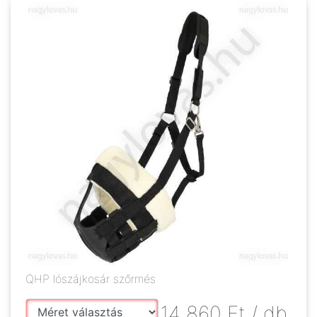
QHP lószájkosár szőrmés
14 860
Ft
/ db