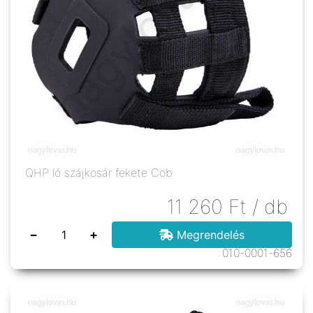
QHP ló szájkosár fekete Cob
11 260
Ft
/ db
−
+
Megrendelés
010-0001-656