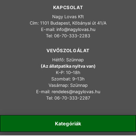
KAPCSOLAT
Nagy Lovas Kft
Cím: 1101 Budapest, Kőbányai út 41/A
E-mail:
info@nagylovas.hu
Tel: 06-70-333-2283
VEVŐSZOLGÁLAT
Hétfő: Szünnap
(Az állatpatika nyitva van)
K–P: 10–18h
Szombat: 9–13h
Vasárnap: Szünnap
E-mail:
rendeles@nagylovas.hu
Tel: 06-70-333-2287
Kategóriák
Copyright 2006-2025 nagylovas.hu – Minden jog fenntartva