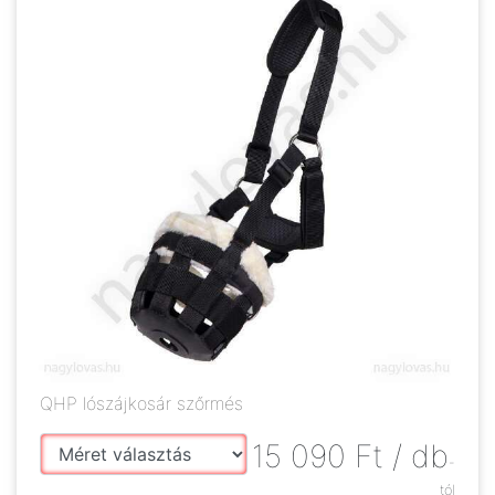
QHP lószájkosár szőrmés
15 090
Ft
/ db
-
tól