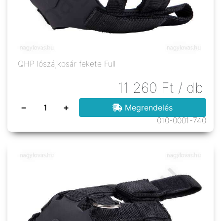
QHP lószájkosár fekete Full
11 260
Ft
/ db
−
+
Megrendelés
010-0001-740