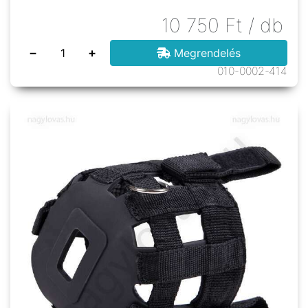
10 750
Ft
/ db
−
+
Megrendelés
010-0002-414