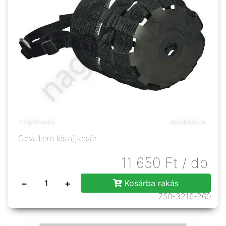
Covalliero lószájkosár
11 650
Ft
/ db
−
+
Kosárba rakás
750-3216-260