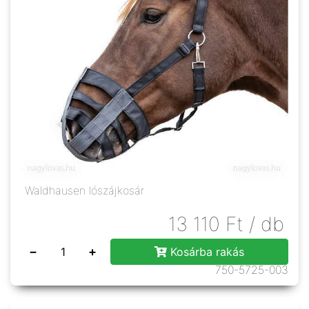
Waldhausen lószájkosár
13 110
Ft
/ db
−
+
Kosárba rakás
750-5725-003