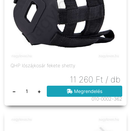
QHP lószájkosár fekete shetty
11 260
Ft
/ db
−
+
Megrendelés
010-0002-362