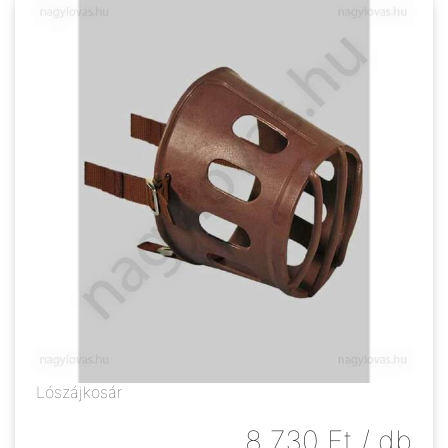
Lószájkosár
8 730
Ft
/ db