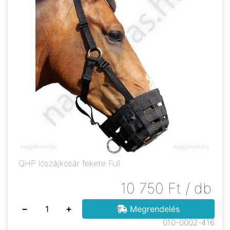
QHP lószájkosár fekete Full
10 750
Ft
/ db
−
+
Megrendelés
010-0002-416