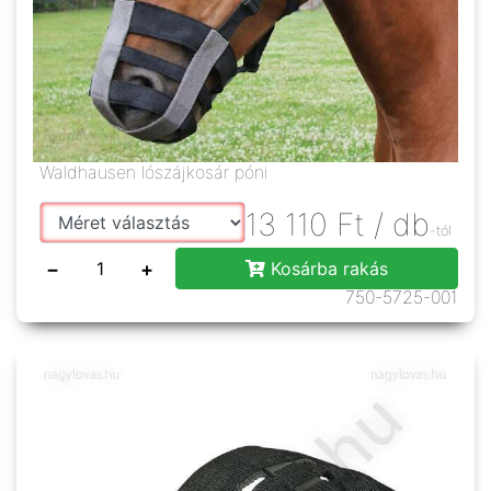
Waldhausen lószájkosár póni
13 110
Ft
/ db
-tól
−
+
Kosárba rakás
750-5725-001