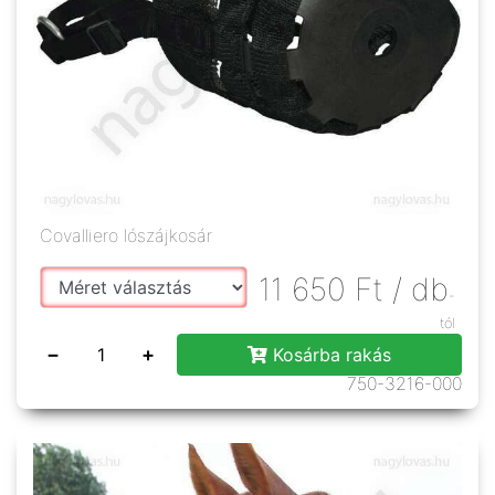
Covalliero lószájkosár
11 650
Ft
/ db
-
tól
−
+
Kosárba rakás
750-3216-000