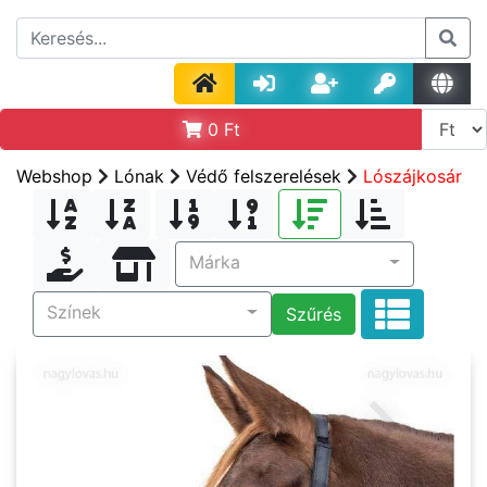
0
Ft
Webshop
Lónak
Védő felszerelések
Lószájkosár
Márka
Színek
Szűrés