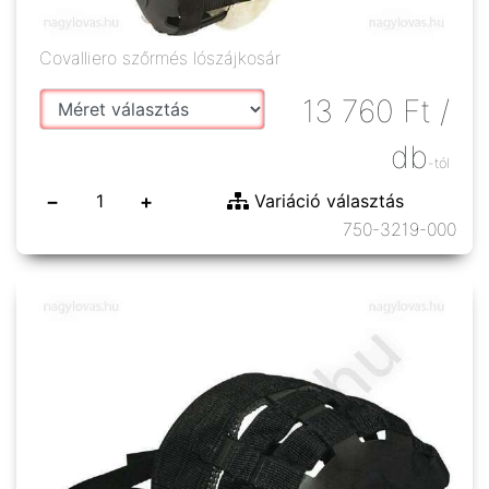
Covalliero szőrmés lószájkosár
13 760
Ft
/
db
-tól
−
+
Variáció választás
750-3219-000