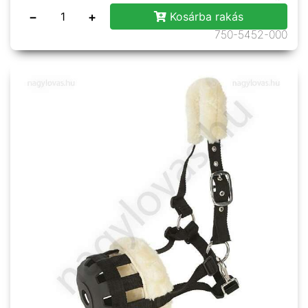
−
+
Kosárba rakás
750-5452-000