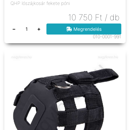
QHP lószájkosár fekete póni
10 750
Ft
/ db
−
+
Megrendelés
010-0001-991