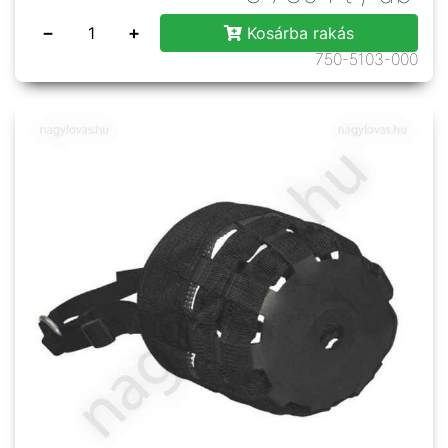
−
+
Kosárba rakás
750-5103-000