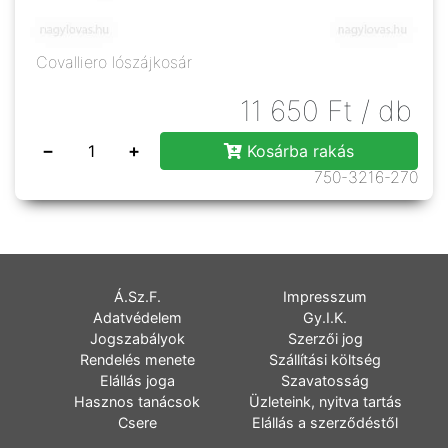
Covalliero lószájkosár
11 650
Ft
/ db
−
+
Kosárba rakás
750-3216-270
Á.Sz.F.
Impresszum
Adatvédelem
Gy.I.K.
Jogszabályok
Szerzői jog
Rendelés menete
Szállítási költség
Elállás joga
Szavatosság
Hasznos tanácsok
Üzleteink, nyitva tartás
Csere
Elállás a szerződéstől