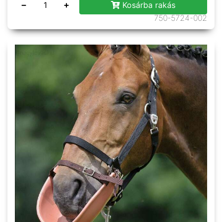
−
+
Kosárba rakás
750-5724-002