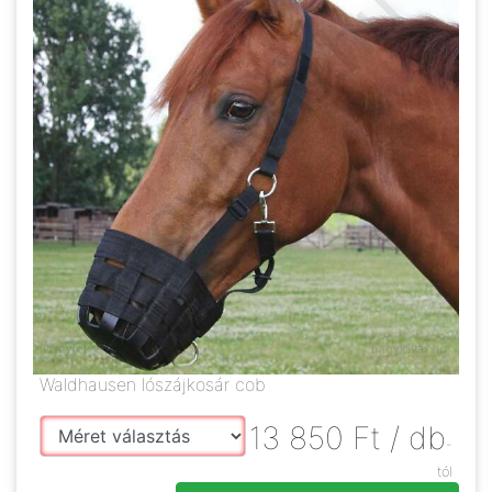
Waldhausen lószájkosár cob
13 850
Ft
/ db
-
tól