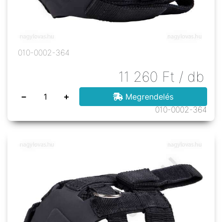
010-0002-364
11 260
Ft
/ db
−
+
Megrendelés
010-0002-364