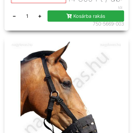
-
tól
−
+
Kosárba rakás
750-5669-003