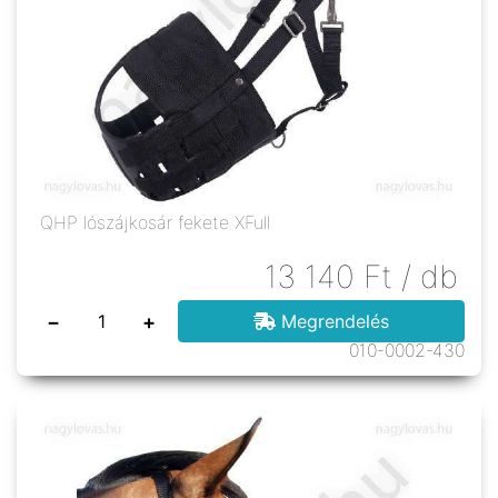
QHP lószájkosár fekete XFull
13 140
Ft
/ db
−
+
Megrendelés
010-0002-430