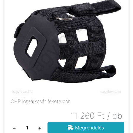
QHP lószájkosár fekete póni
11 260
Ft
/ db
−
+
Megrendelés