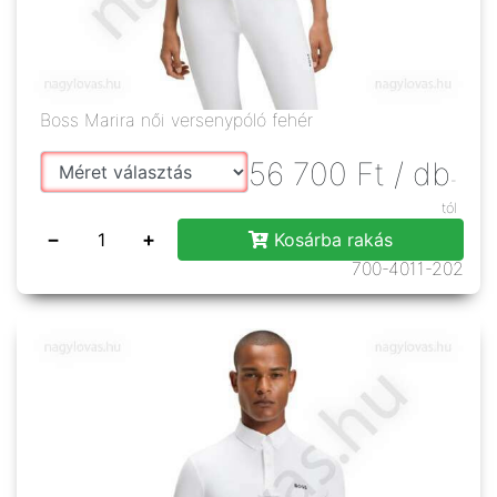
Boss Marira női versenypóló fehér
56 700
Ft
/ db
-
tól
−
+
Kosárba rakás
700-4011-202