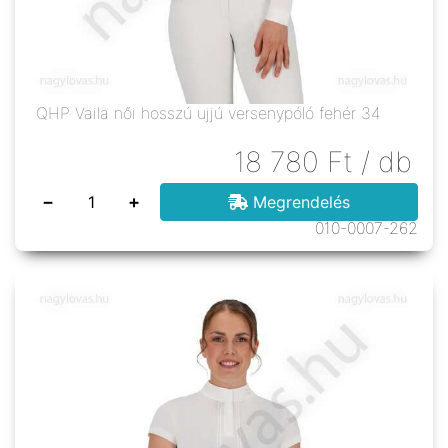
QHP Vaila női hosszú ujjú versenypóló fehér 34
18 780
Ft
/ db
−
+
Megrendelés
010-0007-262