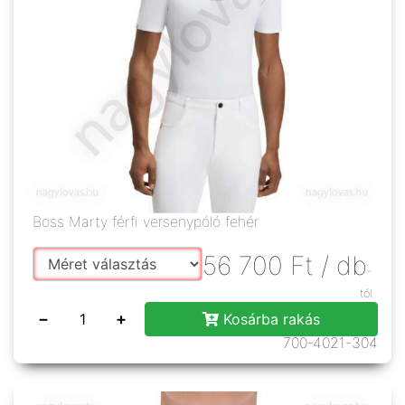
Boss Marty férfi versenypóló fehér
56 700
Ft
/ db
-
tól
−
+
Kosárba rakás
700-4021-304