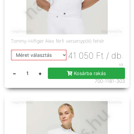
Tommy-Hilfiger Alex férfi versenypóló fehér
41 050
Ft
/ db
-
tól
−
+
Kosárba rakás
700-1181-303