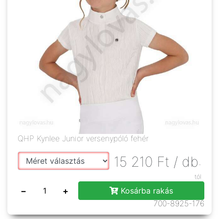
QHP Kynlee Junior versenypóló fehér
15 210
Ft
/ db
-
tól
−
+
Kosárba rakás
700-8925-176