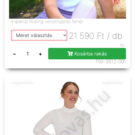
Imperial Riding versenypóló fehér
21 590
Ft
/ db
-
tól
−
+
Kosárba rakás
700-3512-001