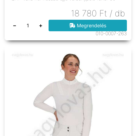
18 780
Ft
/ db
−
+
Megrendelés
010-0007-263