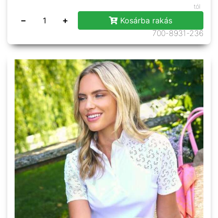
tól
−
+
Kosárba rakás
700-8931-236