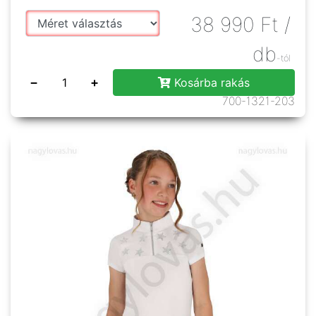
38 990
Ft
/
db
-tól
−
+
Kosárba rakás
700-1321-203