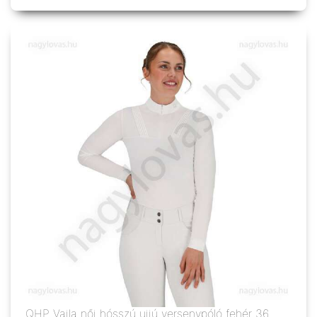
QHP Vaila női hósszú ujjú versenypóló fehér 36