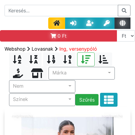
0
Ft
Webshop
Lovasnak
Ing, versenypóló
Márka
Nem
Színek
Szűrés