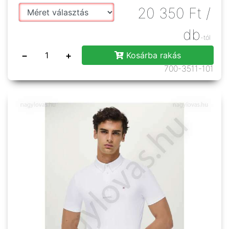
20 350
Ft
/
db
-tól
−
+
Kosárba rakás
700-3511-101