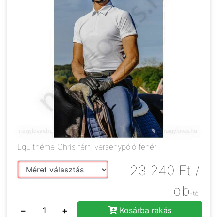
Equithéme Chris férfi versenypóló fehér
23 240
Ft
/
db
-tól
−
+
Kosárba rakás