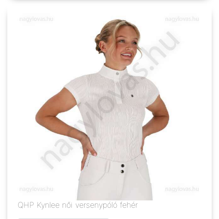
QHP Kynlee női versenypóló fehér