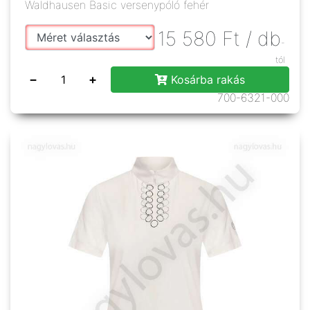
Waldhausen Basic versenypóló fehér
15 580
Ft
/ db
-
tól
−
+
Kosárba rakás
700-6321-000