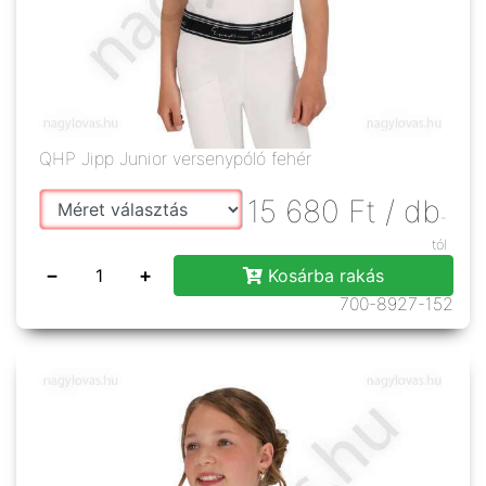
QHP Jipp Junior versenypóló fehér
15 680
Ft
/ db
-
tól
−
+
Kosárba rakás
700-8927-152