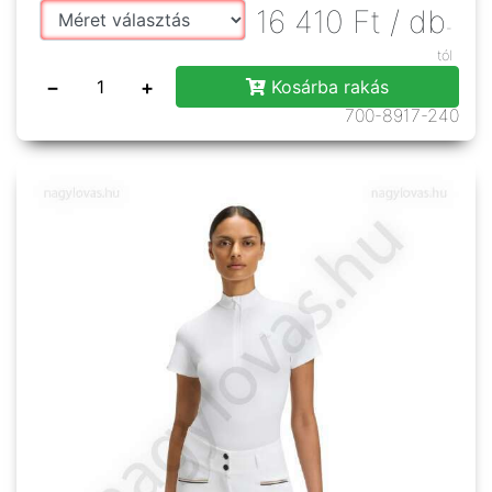
16 410
Ft
/ db
-
tól
−
+
Kosárba rakás
700-8917-240