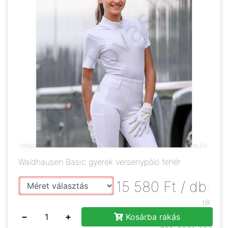
Waldhausen Basic gyerek versenypóló fehér
15 580
Ft
/ db
-
tól
−
+
Kosárba rakás