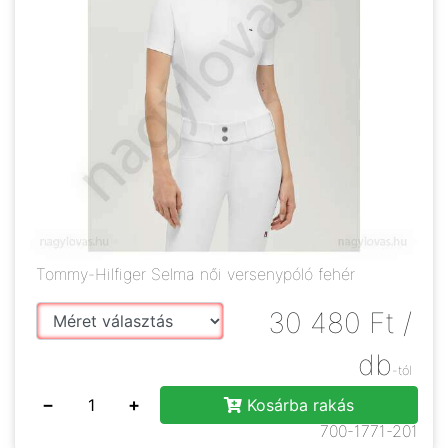
Tommy-Hilfiger Selma női versenypóló fehér
30 480
Ft
/
db
-tól
−
+
Kosárba rakás
700-1771-201