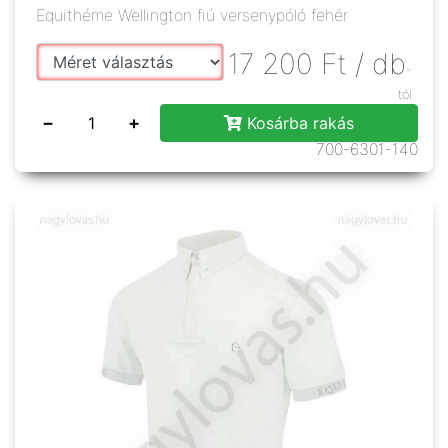
Equithéme Wellington fiú versenypóló fehér
17 200
Ft
/ db
-
tól
−
+
Kosárba rakás
700-6301-140