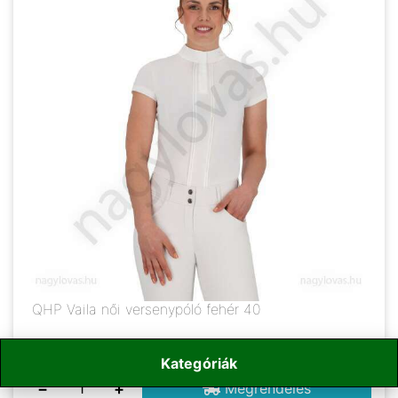
QHP Vaila női versenypóló fehér 40
17 090
Ft
/ db
Kategóriák
−
+
Megrendelés