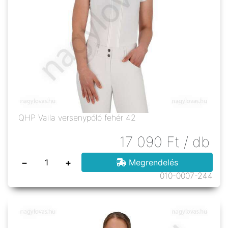
QHP Vaila versenypóló fehér 42
17 090
Ft
/ db
−
+
Megrendelés
010-0007-244