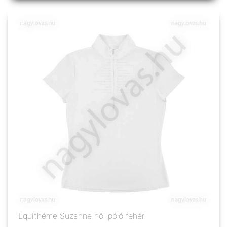
Equithéme Suzanne női póló fehér