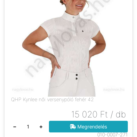
QHP Kynlee női versenypóló fehér 42
15 020
Ft
/ db
−
+
Megrendelés
010-0007-271