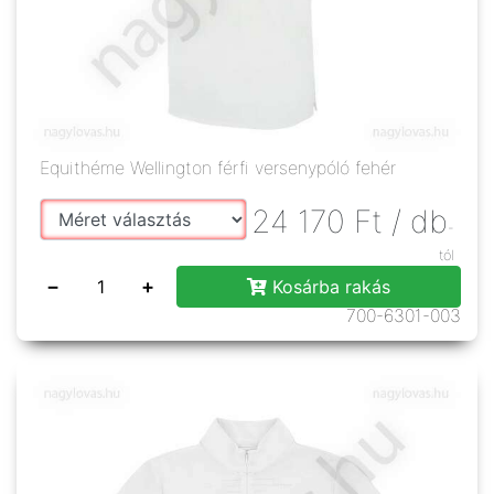
Equithéme Wellington férfi versenypóló fehér
24 170
Ft
/ db
-
tól
−
+
Kosárba rakás
700-6301-003