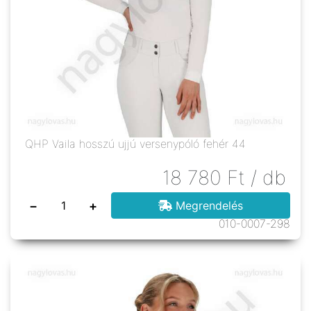
QHP Vaila hosszú ujjú versenypóló fehér 44
18 780
Ft
/ db
−
+
Megrendelés
010-0007-298