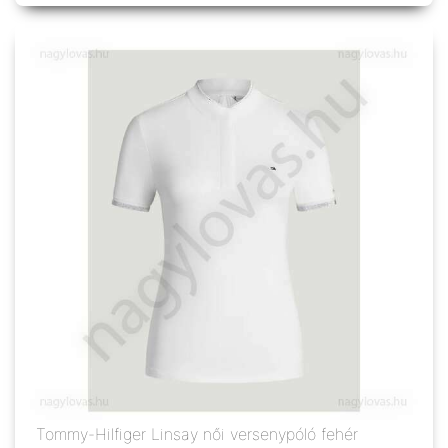
Tommy-Hilfiger Linsay női versenypóló fehér