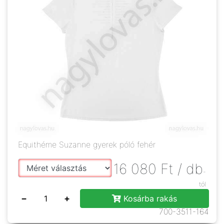
Equithéme Suzanne gyerek póló fehér
16 080
Ft
/ db
-
tól
−
+
Kosárba rakás
700-3511-164