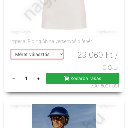
Imperial Riding Shine versenypóló fehér
29 060
Ft
/
db
-tól
−
+
Kosárba rakás
700-6001-001