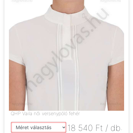
QHP Vaila női versenypóló fehér
18 540
Ft
/ db
-