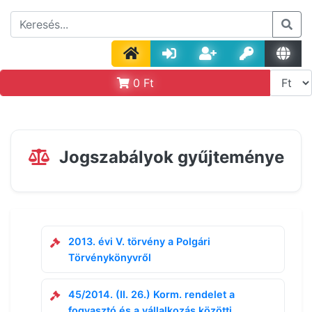
0
Ft
Jogszabályok gyűjteménye
2013. évi V. törvény a Polgári
Törvénykönyvről
45/2014. (II. 26.) Korm. rendelet a
fogyasztó és a vállalkozás közötti