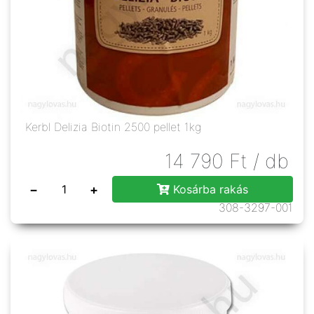
Kerbl Delizia Biotin 2500 pellet 1kg
14 790
Ft
/ db
−
+
Kosárba rakás
308-3297-001