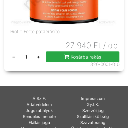
Biotin Forte pataerősítő
27 940
Ft
/ db
−
+
Kosárba rakás
320-0001-010
Á.Sz.F.
Impresszum
Adatvédelem
Gy.I.K.
Jogszabályok
Szerzői jog
Rendelés menete
Szállítási költség
Elállás joga
Szavatosság