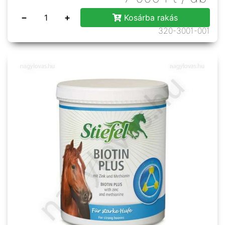
−
+
Kosárba rakás
320-3001-001