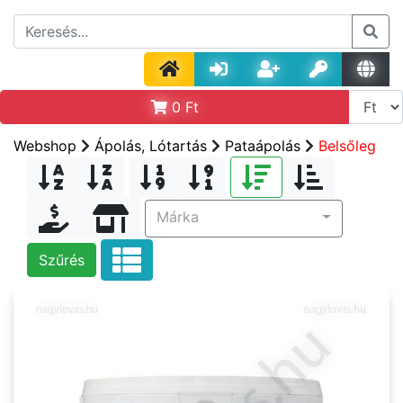
0
Ft
Webshop
Ápolás, Lótartás
Pataápolás
Belsőleg
Márka
Szűrés