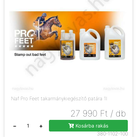
Naf Pro Feet takarmánykiegészítő patára 1l
27 990
Ft
/ db
−
+
Kosárba rakás
380-1102-100