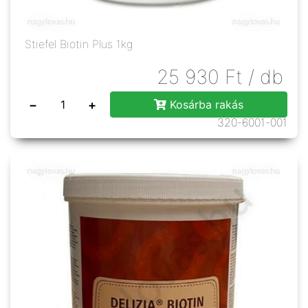
Stiefel Biotin Plus 1kg
25 930
Ft
/ db
−
+
Kosárba rakás
320-6001-001