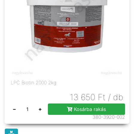
LPC Biotin 2000 2kg
13 650
Ft
/ db
−
+
Kosárba rakás
380-3920-002