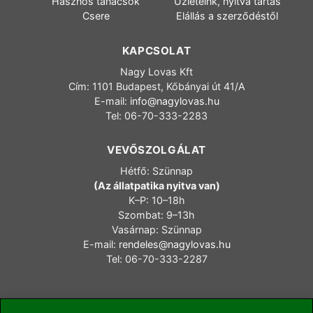
Hasznos tanácsok
Üzleteink, nyitva tartás
Csere
Elállás a szerződéstől
KAPCSOLAT
Nagy Lovas Kft
Cím: 1101 Budapest, Kőbányai út 41/A
E-mail:
info@nagylovas.hu
Tel: 06-70-333-2283
VEVŐSZOLGÁLAT
Hétfő: Szünnap
(Az állatpatika nyitva van)
K–P: 10–18h
Szombat: 9–13h
Vasárnap: Szünnap
E-mail:
rendeles@nagylovas.hu
Tel: 06-70-333-2287