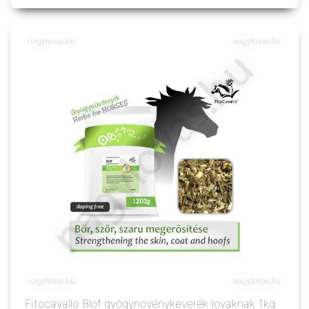
Fitocavallo Blof gyógynövénykeverék lovaknak 1kg