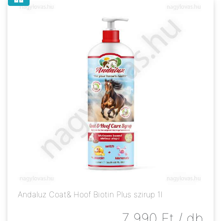
Andaluz Coat& Hoof Biotin Plus szirup 1l
7 990
Ft
/ db