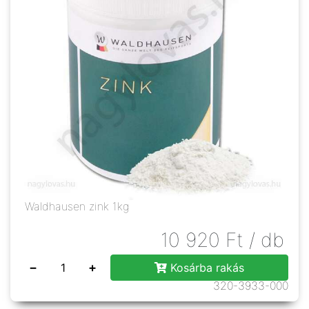
Waldhausen zink 1kg
10 920
Ft
/ db
−
+
Kosárba rakás
320-3933-000