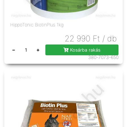
HippoTonic BiotinPlus 1kg
22 990
Ft
/ db
−
+
Kosárba rakás
380-7073-650