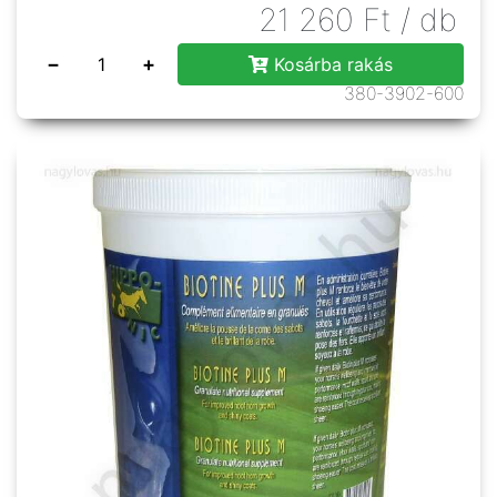
21 260
Ft
/ db
−
+
Kosárba rakás
380-3902-600