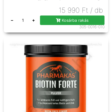
15 990
Ft
/ db
−
+
Kosárba rakás
305-0016-010