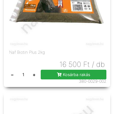
Naf Biotin Plus 2kg
16 500
Ft
/ db
−
+
Kosárba rakás
380-0029-002