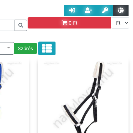
0
Ft
Szűrés