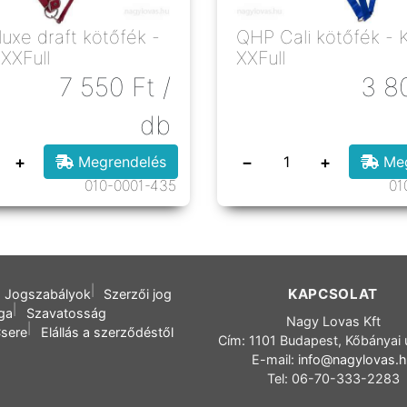
uxe draft kötőfék -
QHP Cali kötőfék - 
XXFull
XXFull
7 550
Ft
/
3 8
db
+
−
+
Megrendelés
Meg
010-0001-435
01
KAPCSOLAT
Jogszabályok
Szerzői jog
oga
Szavatosság
Nagy Lovas Kft
sere
Elállás a szerződéstől
Cím: 1101 Budapest, Kőbányai 
E-mail:
info@nagylovas.
Tel: 06-70-333-2283