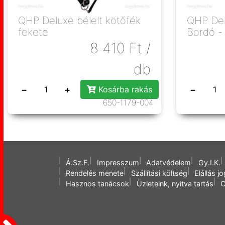
QHP Deluxe bélelt kötőfék
QHP Del
fekete
Bordó - 
8 410
Ft
/
db
−
+
−
Kosárba rakás
650-1179-004
Á.Sz.F.
Impresszum
Adatvédelem
Gy.I.K.
Rendelés menete
Szállítási költség
Elállás j
Hasznos tanácsok
Üzleteink, nyitva tartás
C