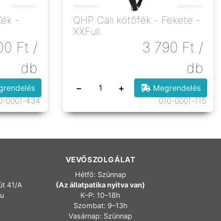
Kék -
QHP Cali kötőfék - Fekete -
XXFull
00
Ft
/
3 790
Ft
/
db
db
−
+
rendelés
Megrendelés
0-0001-434
010-0001-115
VEVŐSZOLGÁLAT
Hétfő: Szünnap
út 41/A
(Az állatpatika nyitva van)
hu
K–P: 10–18h
Szombat: 9–13h
Vasárnap: Szünnap