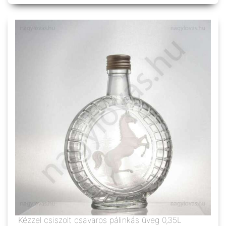
Kézzel csiszolt csavaros pálinkás üveg 0,35L