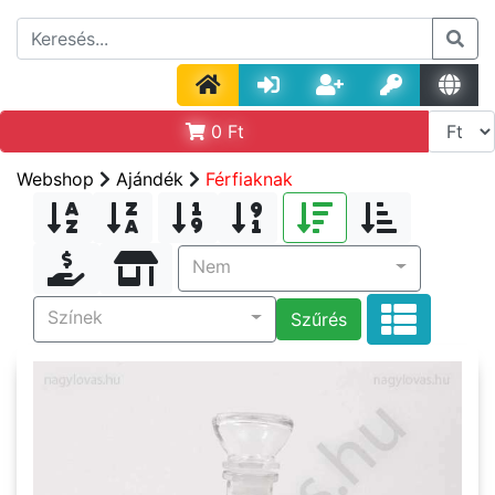
0
Ft
Webshop
Ajándék
Férfiaknak
Nem
Színek
Szűrés