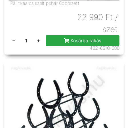
Pálinkás csiszolt pohár 6db/szett
22 990
Ft
/
szet
−
+
Kosárba rakás
402-6610-000