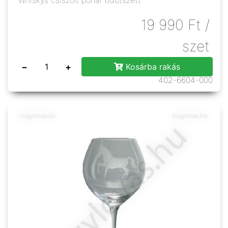
Whiskys csiszolt pohár 6db/szett
19 990
Ft
/
szet
−
+
Kosárba rakás
402-6604-000