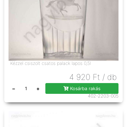
Kézzel csiszolt csatos palack lapos 0,5l
4 920
Ft
/ db
−
+
Kosárba rakás
402-2203-005