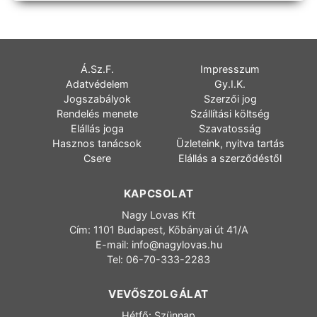
Á.Sz.F.
Impresszum
Adatvédelem
Gy.I.K.
Jogszabályok
Szerzői jog
Rendelés menete
Szállítási költség
Elállás joga
Szavatosság
Hasznos tanácsok
Üzleteink, nyitva tartás
Csere
Elállás a szerződéstől
KAPCSOLAT
Nagy Lovas Kft
Cím: 1101 Budapest, Kőbányai út 41/A
E-mail:
info@nagylovas.hu
Tel: 06-70-333-2283
VEVŐSZOLGÁLAT
Hétfő: Szünnap