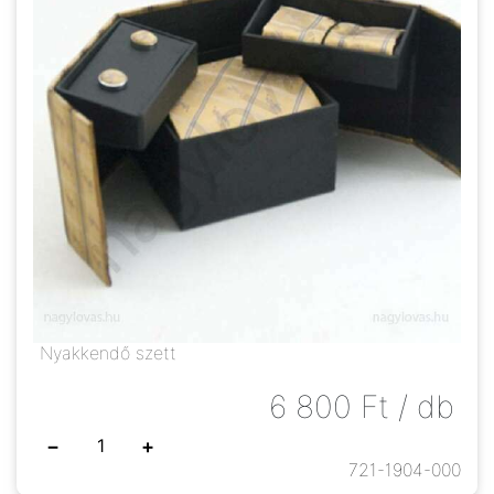
Nyakkendő szett
6 800
Ft
/ db
−
+
721-1904-000