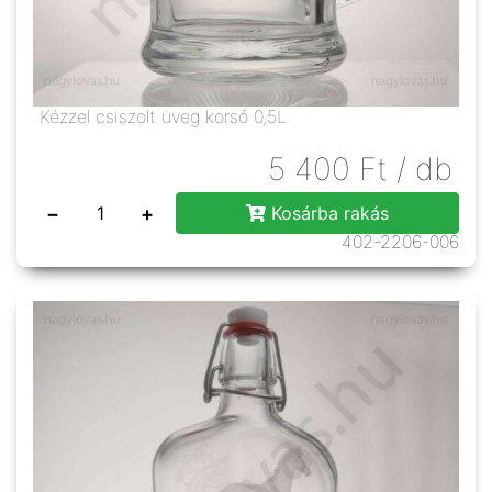
Kézzel csiszolt üveg korsó 0,5L
5 400
Ft
/ db
−
+
Kosárba rakás
402-2206-006