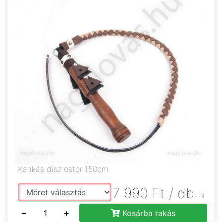
Karikás dísz ostor 150cm
7 990
Ft
/ db
-tól
−
+
Kosárba rakás