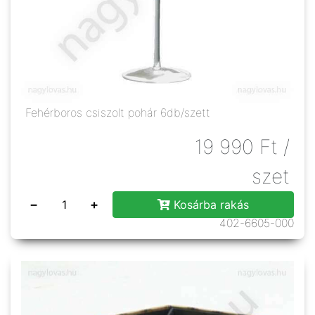
Fehérboros csiszolt pohár 6db/szett
19 990
Ft
/
szet
−
+
Kosárba rakás
402-6605-000