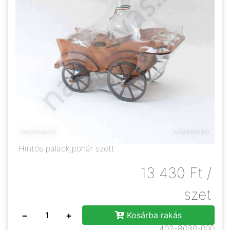
Hintós palack,pohár szett
13 430
Ft
/
szet
−
+
Kosárba rakás
402-8030-000