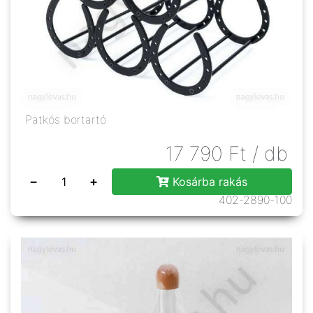
Patkós bortartó
17 790
Ft
/ db
−
+
Kosárba rakás
402-2890-100