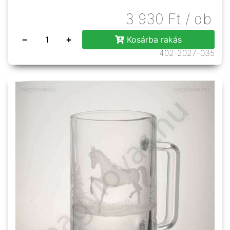
3 930
Ft
/ db
−
+
Kosárba rakás
402-2027-035