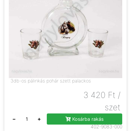
3db-os pálinkás pohár szett palackos
3 420
Ft
/
szet
−
+
Kosárba rakás
402-9083-000