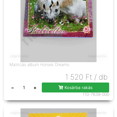
Matricás album Horses Dreams
1 520
Ft
/ db
−
+
Kosárba rakás
110-7639-000