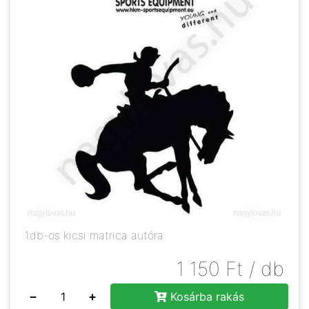
1db-os kicsi matrica autóra
1 150
Ft
/ db
−
+
Kosárba rakás