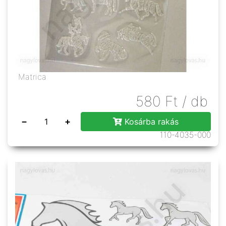
Matrica
580
Ft
/ db
−
+
Kosárba rakás
110-4035-000