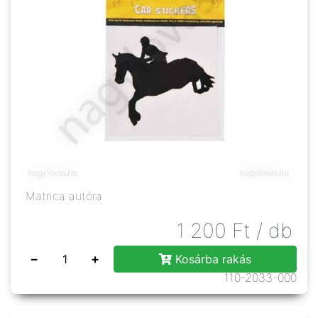
Matrica autóra
1 200
Ft
/ db
−
+
Kosárba rakás
110-2033-000