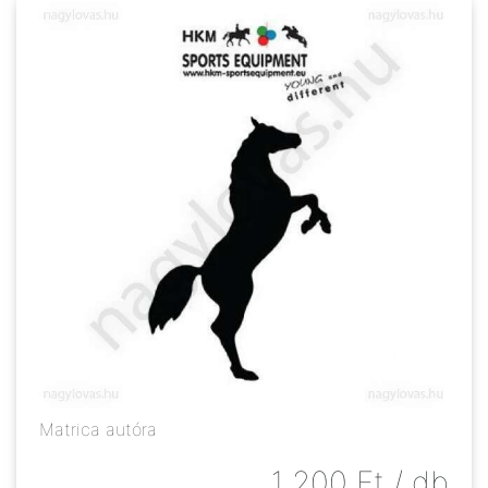
Matrica autóra
1 200
Ft
/ db