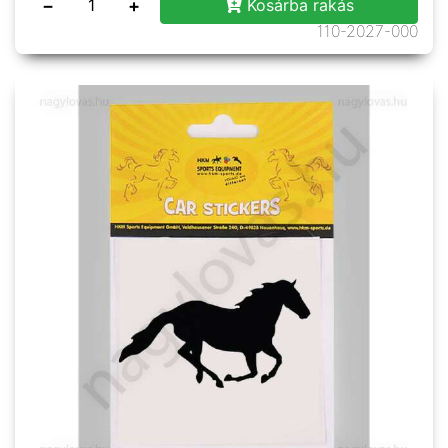
−
+
Kosárba rakás
110-2027-000