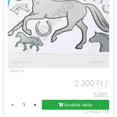
Matrica
2 300
Ft
/
szet
−
+
Kosárba rakás
110-4043-700