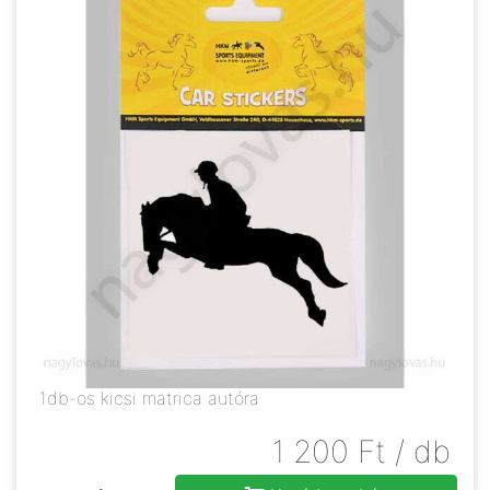
1db-os kicsi matrica autóra
1 200
Ft
/ db