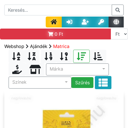
0
Ft
Webshop
Ajándék
Matrica
Márka
Színek
Szűrés