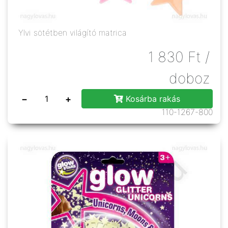
Ylvi sötétben világító matrica
1 830
Ft
/
doboz
−
+
Kosárba rakás
110-1267-800