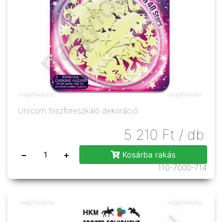
Unicorn foszforeszkáló dekoráció
5 210
Ft
/ db
−
+
Kosárba rakás
110-7000-714