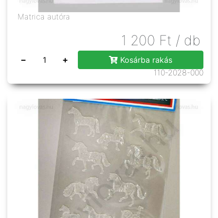
Matrica autóra
1 200
Ft
/ db
−
+
Kosárba rakás
110-2028-000