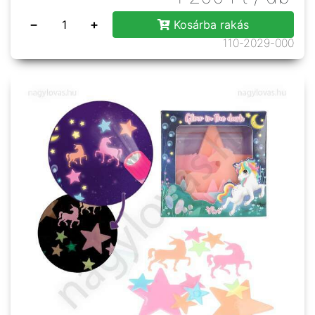
−
+
Kosárba rakás
110-2029-000