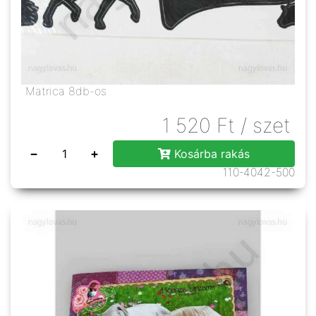
Matrica 8db-os
1 520
Ft
/ szet
−
+
Kosárba rakás
110-4042-500