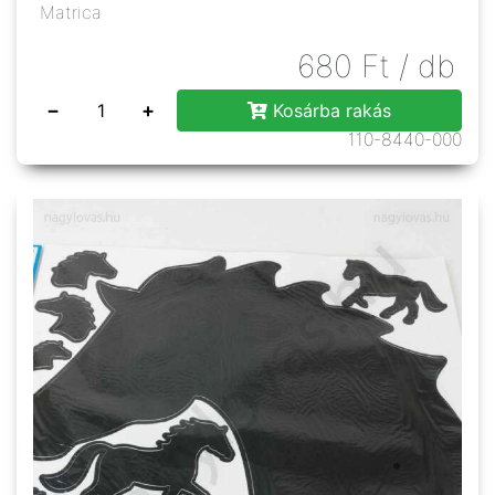
Matrica
680
Ft
/ db
−
+
Kosárba rakás
110-8440-000