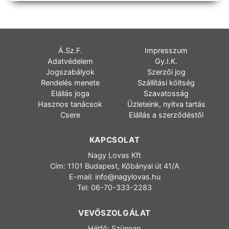
Á.Sz.F.
Impresszum
Adatvédelem
Gy.I.K.
Jogszabályok
Szerzői jog
Rendelés menete
Szállítási költség
Elállás joga
Szavatosság
Hasznos tanácsok
Üzleteink, nyitva tartás
Csere
Elállás a szerződéstől
KAPCSOLAT
Nagy Lovas Kft
Cím: 1101 Budapest, Kőbányai út 41/A
E-mail:
info@nagylovas.hu
Tel: 06-70-333-2283
VEVŐSZOLGÁLAT
Hétfő: Szünnap