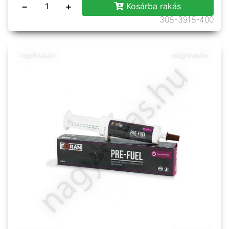
−
+
Kosárba rakás
308-3918-400