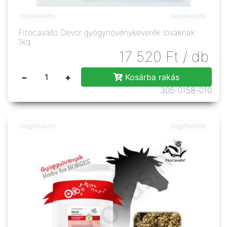
Fitocavallo Devor gyógynövénykeverék lovaknak
1kg
17 520
Ft
/ db
−
+
Kosárba rakás
305-0158-010