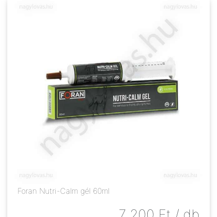
Foran Nutri-Calm gél 60ml
7 200
Ft
/ db