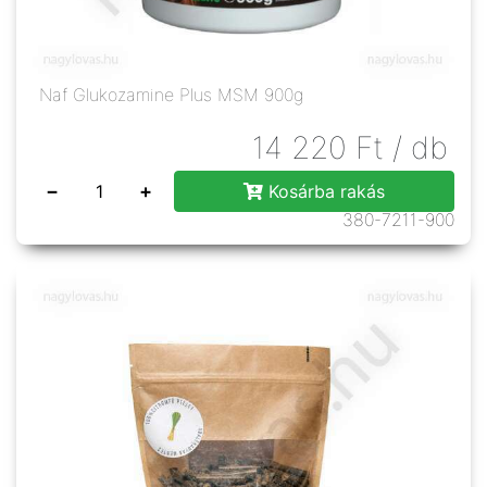
Naf Glukozamine Plus MSM 900g
14 220
Ft
/ db
−
+
Kosárba rakás
380-7211-900