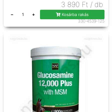
3 890
Ft
/ db
−
+
Kosárba rakás
330-4539-125