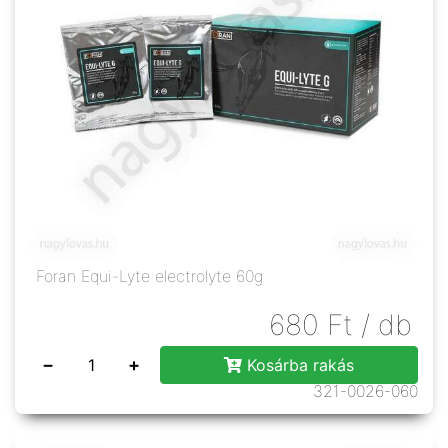
Foran Equi-Lyte electrolyte 60g
680
Ft
/ db
−
+
Kosárba rakás
321-0026-060