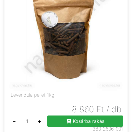
Levendula pellet 1kg
8 860
Ft
/ db
−
+
Kosárba rakás
380-2606-001