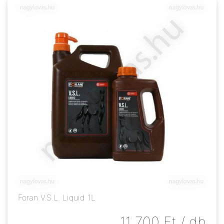
Foran V.S.L. Liquid 1L
11 700
Ft
/ db