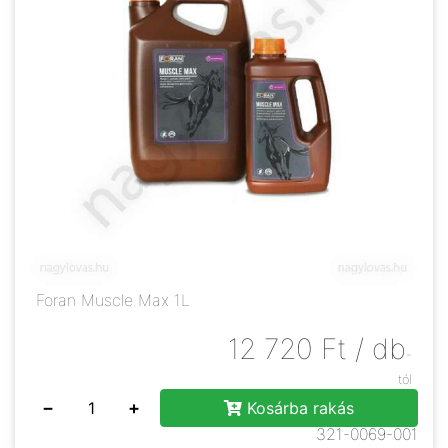
Foran Muscle Max 1L
12 720
Ft
/ db
-
tól
−
+
Kosárba rakás
321-0069-001