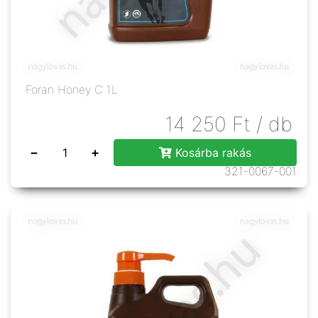
Foran Honey C 1L
14 250
Ft
/ db
−
+
Kosárba rakás
321-0067-001