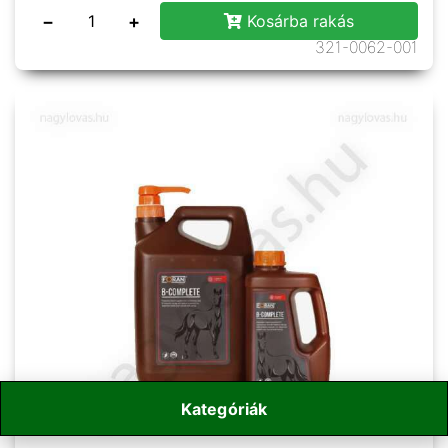
−
+
Kosárba rakás
321-0062-001
Kategóriák