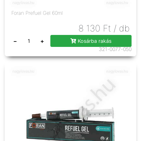
Foran Prefuel Gel 60ml
8 130
Ft
/ db
−
+
Kosárba rakás
321-0077-050