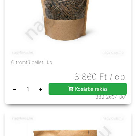
Citromfű pellet 1kg
8 860
Ft
/ db
−
+
Kosárba rakás
380-2607-001