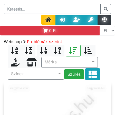
0
Ft
Webshop
Problémák szerint
Márka
Színek
Szűrés