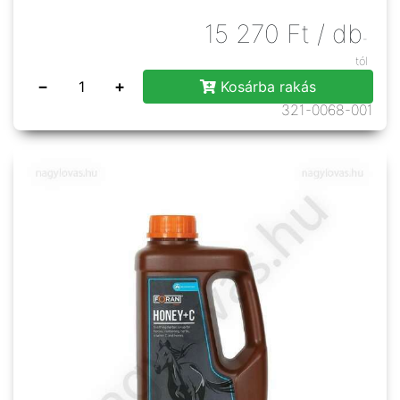
15 270
Ft
/ db
-
tól
−
+
Kosárba rakás
321-0068-001