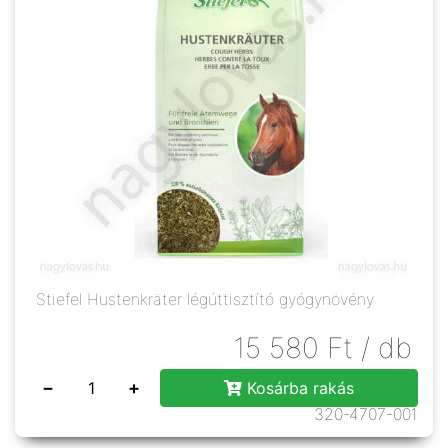
Stiefel Hustenkräter légúttisztító gyógynövény
15 580
Ft
/ db
−
+
Kosárba rakás
320-4707-001