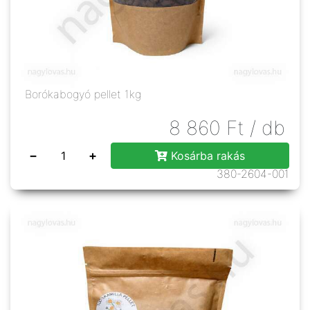
Borókabogyó pellet 1kg
8 860
Ft
/ db
−
+
Kosárba rakás
380-2604-001