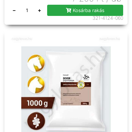
−
+
Kosárba rakás
321-4124-060