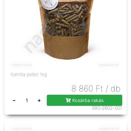
Kamilla pellet 1kg
8 860
Ft
/ db
−
+
Kosárba rakás
380-2602-001