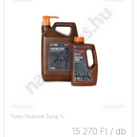
Foran Feratone Syrup 1L
15 270
Ft
/ db