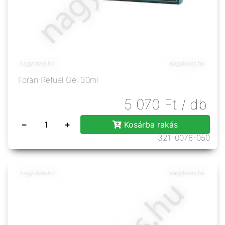
Foran Refuel Gel 30ml
5 070
Ft
/ db
−
+
Kosárba rakás
321-0076-050