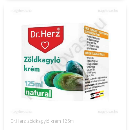
Dr.Herz zöldkagyló krém 125ml