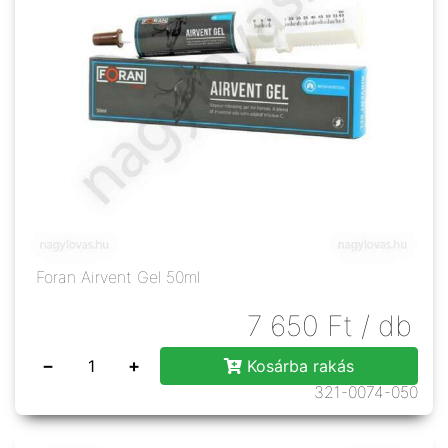
Foran Airvent Gel 50ml
7 650
Ft
/ db
−
+
Kosárba rakás
321-0074-050