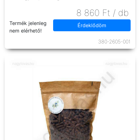
8 860
Ft
/ db
Termék jelenleg
Érdeklődöm
nem elérhető!
380-2605-001