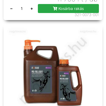
−
+
Kosárba rakás
321-0073-001