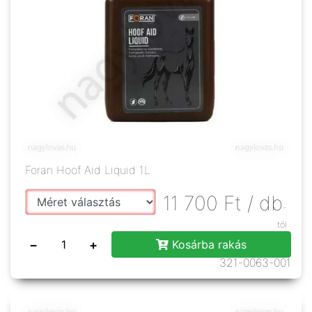
Foran Hoof Aid Liquid 1L
11 700
Ft
/ db
-
tól
−
+
Kosárba rakás
321-0063-001