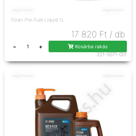
Foran Pre-Fuel Liquid 1L
17 820
Ft
/ db
−
+
Kosárba rakás
321-0071-001