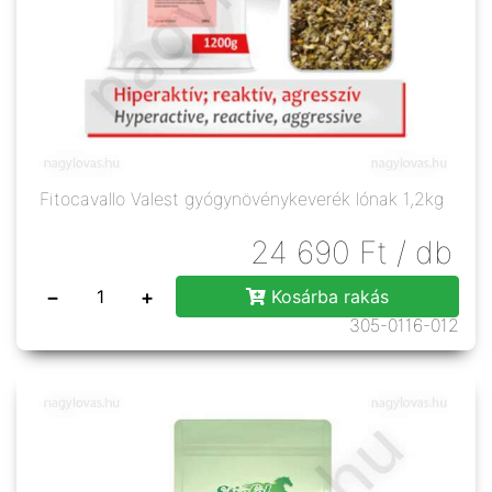
Fitocavallo Valest gyógynövénykeverék lónak 1,2kg
24 690
Ft
/ db
−
+
Kosárba rakás
305-0116-012