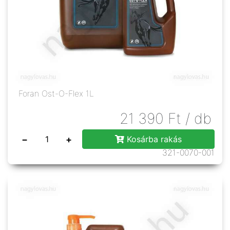
Foran Ost-O-Flex 1L
21 390
Ft
/ db
−
+
Kosárba rakás
321-0070-001