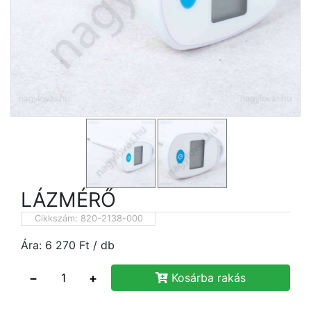
LÁZMÉRŐ
Cikkszám:
820-2138-000
Ára:
6 270
Ft
/ db
−
+
Kosárba rakás