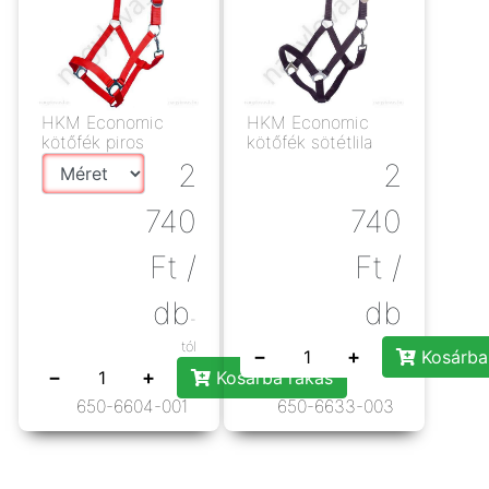
HKM Economic
HKM Economic
kötőfék piros
kötőfék sötétlila
2
2
740
740
Ft
/
Ft
/
db
db
-
tól
−
+
Kosárba
−
+
Kosárba rakás
650-6604-001
650-6633-003