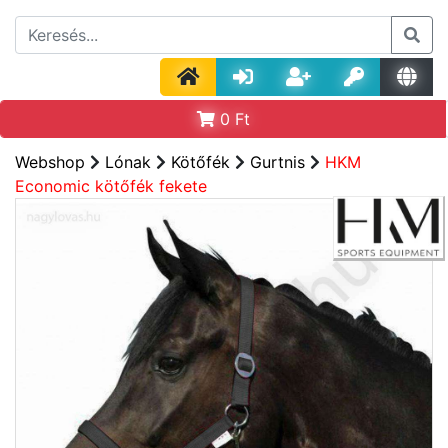
0
Ft
Webshop
Lónak
Kötőfék
Gurtnis
HKM
Economic kötőfék fekete