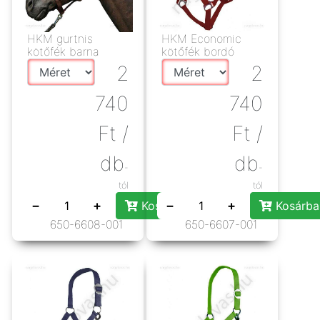
HKM gurtnis
HKM Economic
kötőfék barna
kötőfék bordó
2
2
740
740
Ft
/
Ft
/
db
db
-
-
tól
tól
−
+
−
+
Kosárba rakás
Kosárba
650-6608-001
650-6607-001