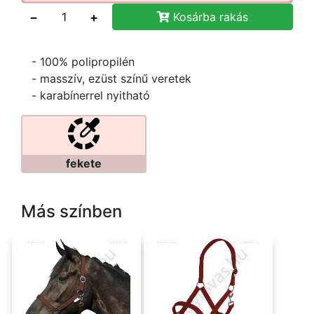
−
+
Kosárba rakás
- 100% polipropilén
- masszív, ezüst színű veretek
- karabínerrel nyitható
fekete
Más színben