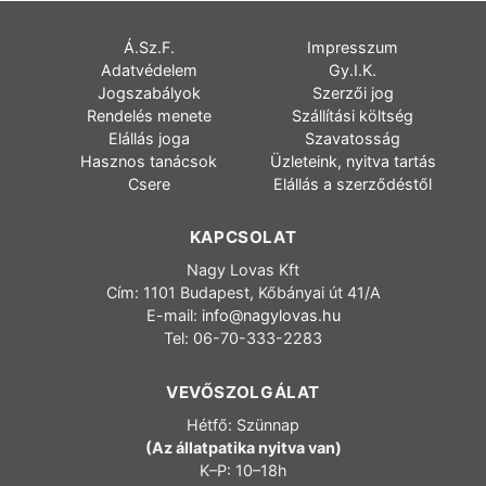
Á.Sz.F.
Impresszum
Adatvédelem
Gy.I.K.
Jogszabályok
Szerzői jog
Rendelés menete
Szállítási költség
Elállás joga
Szavatosság
Hasznos tanácsok
Üzleteink, nyitva tartás
Csere
Elállás a szerződéstől
KAPCSOLAT
Nagy Lovas Kft
Cím: 1101 Budapest, Kőbányai út 41/A
E-mail:
info@nagylovas.hu
Tel: 06-70-333-2283
VEVŐSZOLGÁLAT
Hétfő: Szünnap
(Az állatpatika nyitva van)
K–P: 10–18h