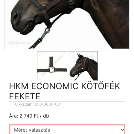
HKM ECONOMIC KÖTŐFÉK
FEKETE
Cikkszám:
650-6609-001
Ára:
2 740
Ft
/ db