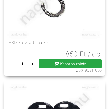
HKM kulcstartó patkós
850
Ft
/ db
−
+
Kosárba rakás
236-9321-000