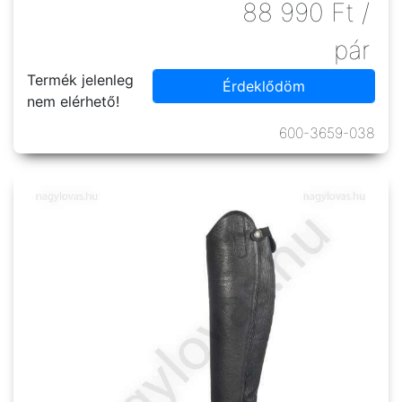
88 990
Ft
/
pár
Termék jelenleg
Érdeklődöm
nem elérhető!
600-3659-038