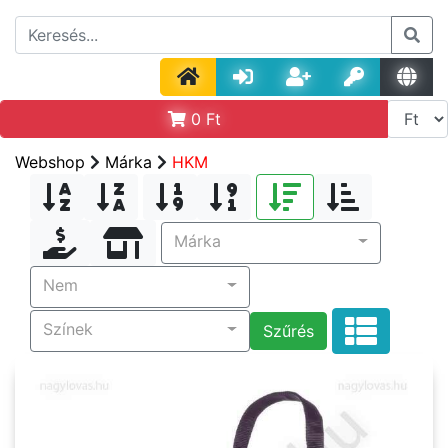
0
Ft
Webshop
Márka
HKM
Márka
Nem
Színek
Szűrés