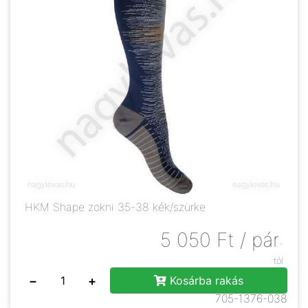
HKM Shape zokni 35-38 kék/szürke
5 050
Ft
/ pár
-
tól
−
+
Kosárba rakás
705-1376-038