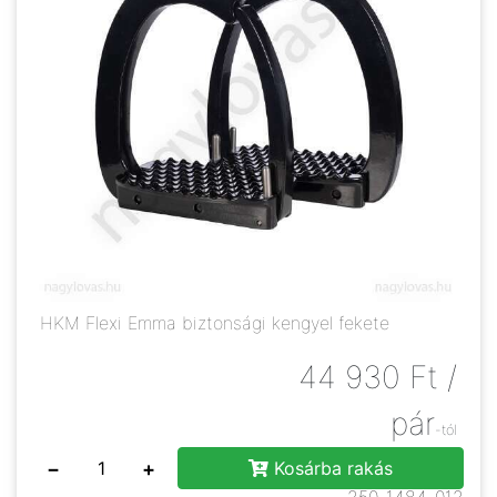
HKM Flexi Emma biztonsági kengyel fekete
44 930
Ft
/
pár
-tól
−
+
Kosárba rakás