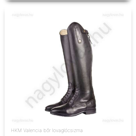
HKM Valencia bőr lovaglócsizma