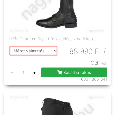
HKM Titanium Style bőr lovaglócsizma fekete
88 990
Ft
/
pár
-tól
−
+
Kosárba rakás
600-1366-041