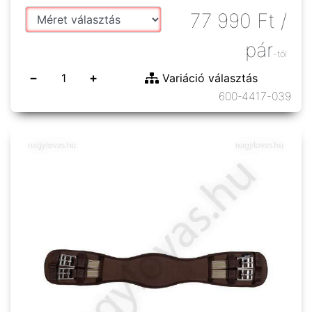
77 990
Ft
/
pár
-tól
−
+
Variáció választás
600-4417-039