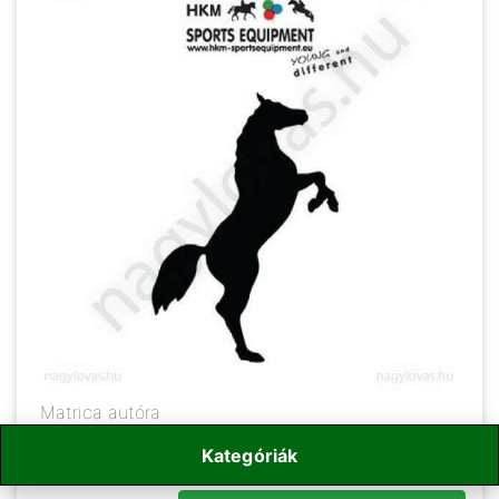
Matrica autóra
Kategóriák
1 200
Ft
/ db