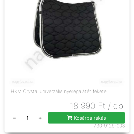
HKM Crystal univerzális nyeregalátét fekete
18 990
Ft
/ db
−
+
Kosárba rakás
730-9129-003