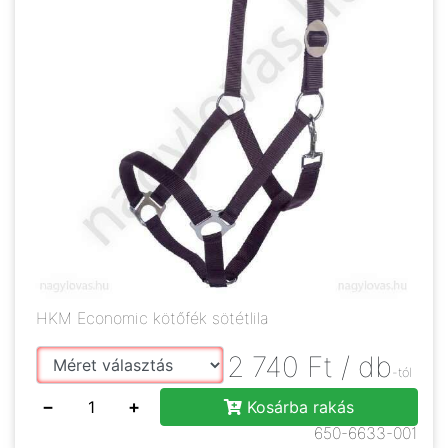
HKM Economic kötőfék sötétlila
2 740
Ft
/ db
-tól
−
+
Kosárba rakás
650-6633-001