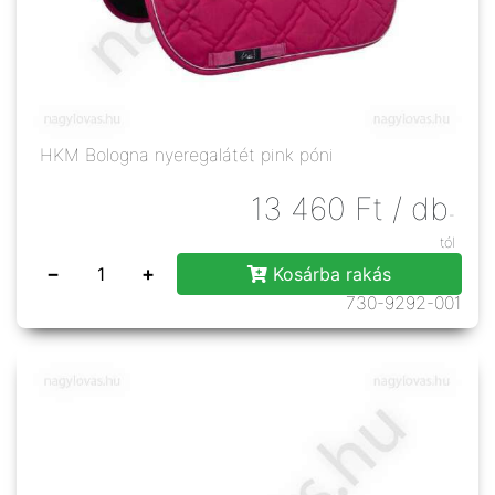
HKM Bologna nyeregalátét pink póni
13 460
Ft
/ db
-
tól
−
+
Kosárba rakás
730-9292-001