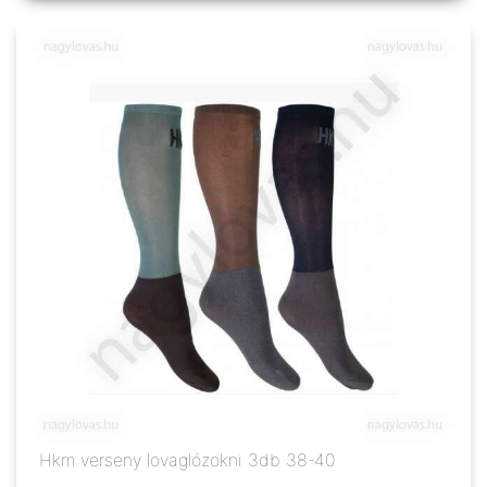
Hkm verseny lovaglózokni 3db 38-40