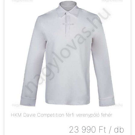
HKM Davie Competition férfi verenypóló fehér
23 990
Ft
/ db