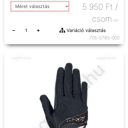
5 950
Ft
/
csom
-tól
−
+
Variáció választás
705-5785-000