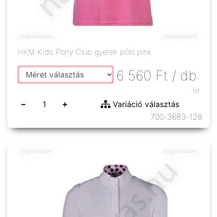
HKM Kids Pony Club gyerek póló pink
6 560
Ft
/ db
-
tól
−
+
Variáció választás
700-3683-128