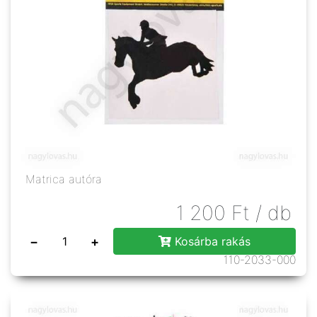
Matrica autóra
1 200
Ft
/ db
−
+
Kosárba rakás
110-2033-000