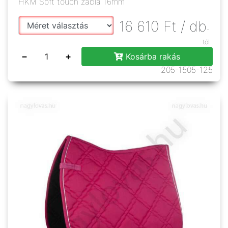
HKM Soft touch zabla 16mm
16 610
Ft
/ db
-
tól
−
+
Kosárba rakás
205-1505-125