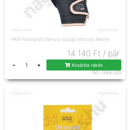
HKM Rosegold Glamour lovagló kesztyű fekete
14 140
Ft
/ pár
−
+
Kosárba rakás
781-1389-005