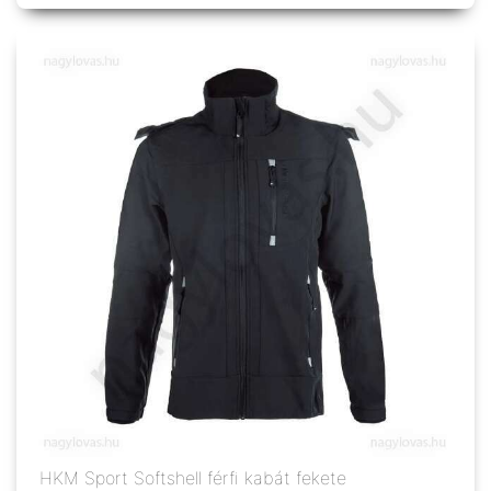
HKM Sport Softshell férfi kabát fekete