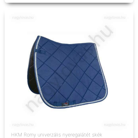
HKM Romy univerzális nyeregalátét skék