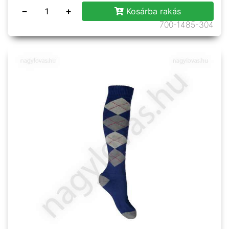
−
+
Kosárba rakás
700-1485-304