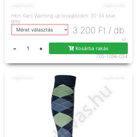
Hkm Karo Warming up lovaglózokni 30-34 blue
grey
3 200
Ft
/ db
-
tól
−
+
Kosárba rakás
705-1056-034