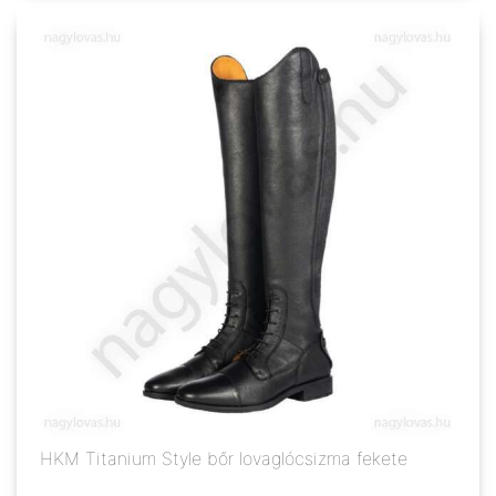
HKM Titanium Style bőr lovaglócsizma fekete