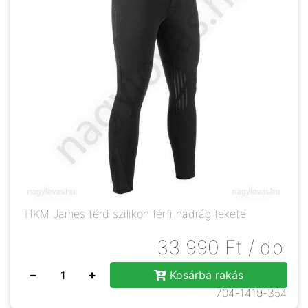
HKM James térd szilikon férfi nadrág fekete
33 990
Ft
/ db
−
+
Kosárba rakás
704-1419-354