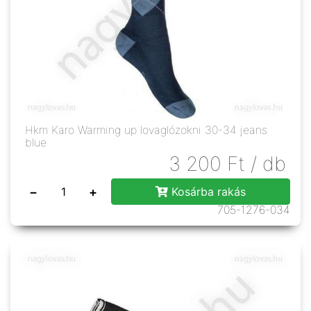
Hkm Karo Warming up lovaglózokni 30-34 jeans
blue
3 200
Ft
/ db
−
+
Kosárba rakás
705-1276-034