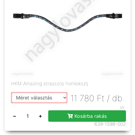
HKM Amazing strasszos homlokszíj
11 780
Ft
/ db
-
tól
−
+
Kosárba rakás
639-1598-002