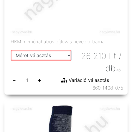
HKM memóriahabos díjlovas heveder barna
26 210
Ft
/
db
-tól
−
+
Variáció választás
660-1408-075