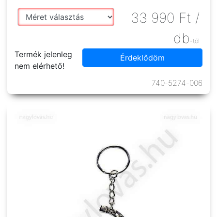
33 990
Ft
/
db
-tól
Termék jelenleg
Érdeklődöm
nem elérhető!
740-5274-006