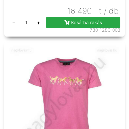
16 490
Ft
/ db
−
+
Kosárba rakás
730-1286-003