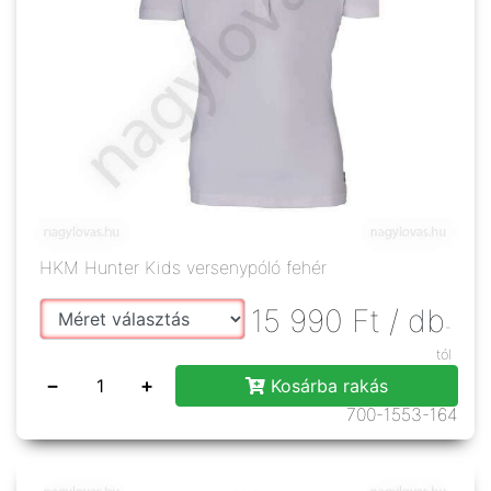
HKM Hunter Kids versenypóló fehér
15 990
Ft
/ db
-
tól
−
+
Kosárba rakás
700-1553-164