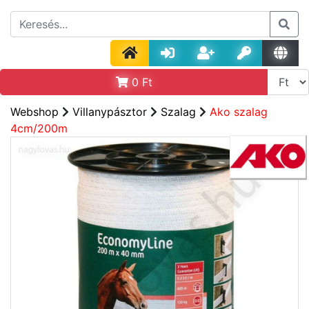
0
Ft
Webshop
Villanypásztor
Szalag
Ako szalag
4cm/200m