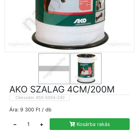
AKO SZALAG 4CM/200M
Cikkszám:
850-5004-240
Ára:
9 300
Ft
/ db
−
+
Kosárba rakás