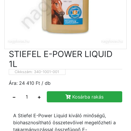
STIEFEL E-POWER LIQUID
1L
Cikkszám:
340-1001-001
Ára:
24 410
Ft
/ db
−
+
Kosárba rakás
A Stiefel E-Power Liquid kiváló minőségű,
biohasznosítható összetevőivel megelőzheti a
takarmányozással összefüggő E-