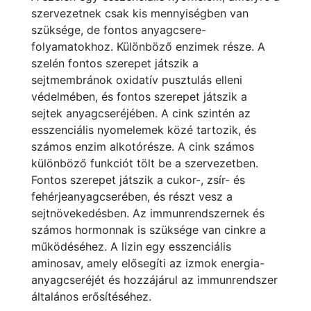
szervezetnek csak kis mennyiségben van
szüksége, de fontos anyagcsere-
folyamatokhoz. Különböző enzimek része. A
szelén fontos szerepet játszik a
sejtmembránok oxidatív pusztulás elleni
védelmében, és fontos szerepet játszik a
sejtek anyagcseréjében. A cink szintén az
esszenciális nyomelemek közé tartozik, és
számos enzim alkotórésze. A cink számos
különböző funkciót tölt be a szervezetben.
Fontos szerepet játszik a cukor-, zsír- és
fehérjeanyagcserében, és részt vesz a
sejtnövekedésben. Az immunrendszernek és
számos hormonnak is szüksége van cinkre a
működéséhez. A lizin egy esszenciális
aminosav, amely elősegíti az izmok energia-
anyagcseréjét és hozzájárul az immunrendszer
általános erősítéséhez.