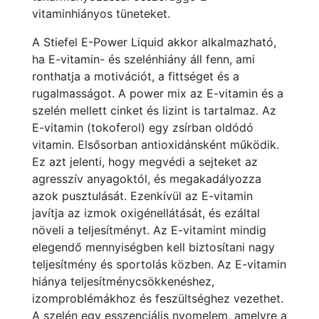
vitaminhiányos tüneteket.
A Stiefel E-Power Liquid akkor alkalmazható,
ha E-vitamin- és szelénhiány áll fenn, ami
ronthatja a motivációt, a fittséget és a
rugalmasságot. A power mix az E-vitamin és a
szelén mellett cinket és lizint is tartalmaz. Az
E-vitamin (tokoferol) egy zsírban oldódó
vitamin. Elsősorban antioxidánsként működik.
Ez azt jelenti, hogy megvédi a sejteket az
agresszív anyagoktól, és megakadályozza
azok pusztulását. Ezenkívül az E-vitamin
javítja az izmok oxigénellátását, és ezáltal
növeli a teljesítményt. Az E-vitamint mindig
elegendő mennyiségben kell biztosítani nagy
teljesítmény és sportolás közben. Az E-vitamin
hiánya teljesítménycsökkenéshez,
izomproblémákhoz és feszültséghez vezethet.
A szelén egy esszenciális nyomelem, amelyre a