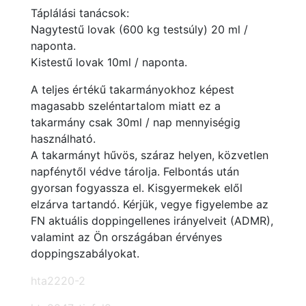
Táplálási tanácsok:
Nagytestű lovak (600 kg testsúly) 20 ml /
naponta.
Kistestű lovak 10ml / naponta.
A teljes értékű takarmányokhoz képest
magasabb szeléntartalom miatt ez a
takarmány csak 30ml / nap mennyiségig
használható.
A takarmányt hűvös, száraz helyen, közvetlen
napfénytől védve tárolja. Felbontás után
gyorsan fogyassza el. Kisgyermekek elől
elzárva tartandó. Kérjük, vegye figyelembe az
FN aktuális doppingellenes irányelveit (ADMR),
valamint az Ön országában érvényes
doppingszabályokat.
hta2220-2