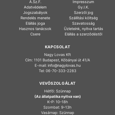
Á.Sz.F.
Impresszum
Adatvédelem
Gy.I.K.
Jogszabályok
Szerzői jog
Rendelés menete
Szállítási költség
Elállás joga
Szavatosság
Hasznos tanácsok
Üzleteink, nyitva tartás
Csere
Elállás a szerződéstől
KAPCSOLAT
Nagy Lovas Kft
Cím: 1101 Budapest, Kőbányai út 41/A
E-mail:
info@nagylovas.hu
Tel: 06-70-333-2283
VEVŐSZOLGÁLAT
Hétfő: Szünnap
(Az állatpatika nyitva van)
K–P: 10–18h
Szombat: 9–13h
Vasárnap: Szünnap