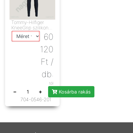
Tommy-Hilfiger
KneeGrip szilikonos
leggings kék
60
120
Ft
/
db
-
tól
−
+
Kosárba rakás
704-0546-201