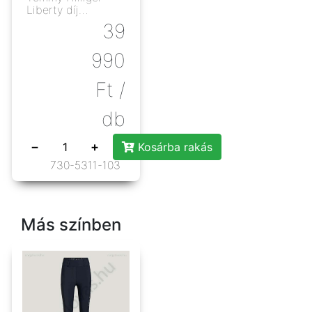
Liberty díj
nyeregalátét fehér
39
990
Ft
/
db
−
+
Kosárba rakás
730-5311-103
Más színben