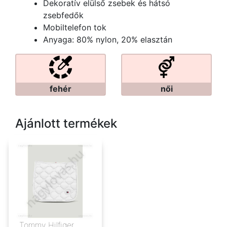
Dekoratív elülső zsebek és hátsó
zsebfedők
Mobiltelefon tok
Anyaga: 80% nylon, 20% elasztán
fehér
női
Ajánlott termékek
Tommy Hilfiger