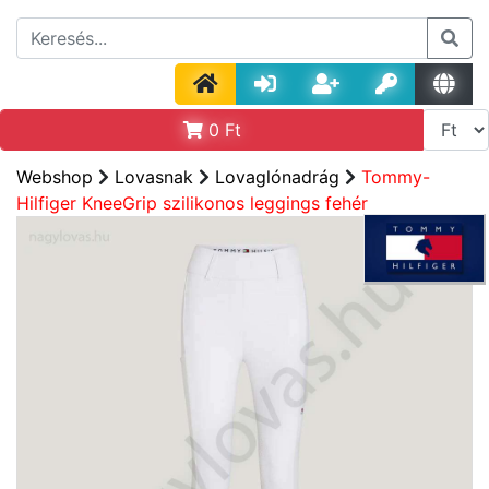
0
Ft
Webshop
Lovasnak
Lovaglónadrág
Tommy-
Hilfiger KneeGrip szilikonos leggings fehér