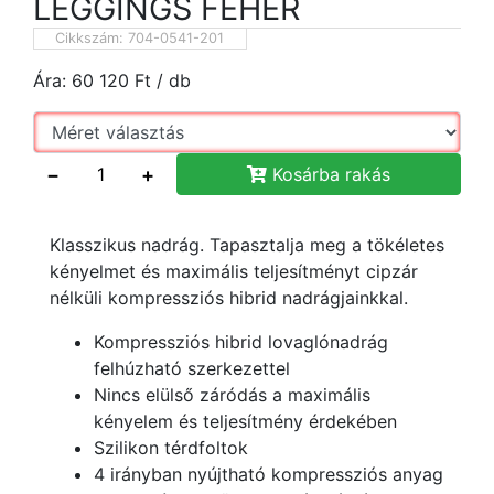
LEGGINGS FEHÉR
Cikkszám:
704-0541-201
Ára:
60 120
Ft
/ db
−
+
Kosárba rakás
Klasszikus nadrág. Tapasztalja meg a tökéletes
kényelmet és maximális teljesítményt cipzár
nélküli kompressziós hibrid nadrágjainkkal.
Kompressziós hibrid lovaglónadrág
felhúzható szerkezettel
Nincs elülső záródás a maximális
kényelem és teljesítmény érdekében
Szilikon térdfoltok
4 irányban nyújtható kompressziós anyag