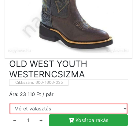
OLD WEST YOUTH
WESTERNCSIZMA
Cikkszám:
600-1606-035
Ára:
23 110
Ft
/ pár
−
+
Kosárba rakás