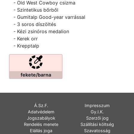
- Old West Cowboy csizma
- Szintetikus bőrből
- Gumitalp Good-year varrással
- 3 soros díszöltés
- Kézi zsinóros medalion
- Kerek orr
- Krepptalp
fekete/barna
Á.Sz.F.
Impresszum
Adatvédelem
Gy.I.K.
Jogszabályok
Szerzői jog
Rendelés menete
Szállítási költség
Elállás joga
Szavatosság