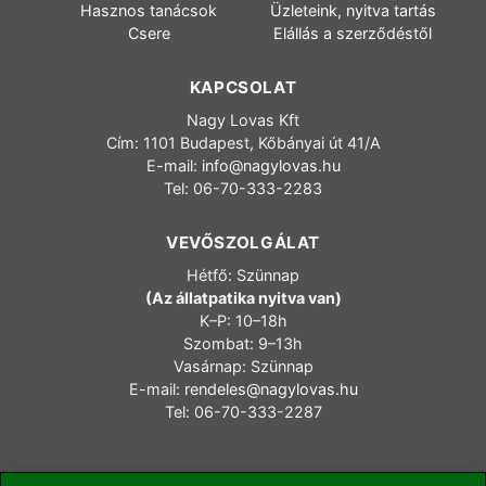
Hasznos tanácsok
Üzleteink, nyitva tartás
Csere
Elállás a szerződéstől
KAPCSOLAT
Nagy Lovas Kft
Cím: 1101 Budapest, Kőbányai út 41/A
E-mail:
info@nagylovas.hu
Tel: 06-70-333-2283
VEVŐSZOLGÁLAT
Hétfő: Szünnap
(Az állatpatika nyitva van)
K–P: 10–18h
Szombat: 9–13h
Vasárnap: Szünnap
E-mail:
rendeles@nagylovas.hu
Tel: 06-70-333-2287