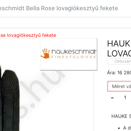
schmidt Bella Rose lovaglókesztyű fekete
se lovaglókesztyű fekete
HAUK
LOVA
Cikkszá
Ára:
16 28
−
HAUKE 
A d