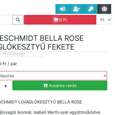
0
Ft
ESCHMIDT BELLA ROSE
GLÓKESZTYŰ FEKETE
m:
781-0333-007
0
Ft
/ pár
+
Kosárba rakás
SCHMIDT LOVAGLÓKESZTYŰ BELLA ROSE
íjlovagló ikonnal, Isabell Werth-szel együttműködve