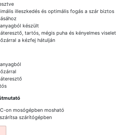
lesztve
imális illeszkedés és optimális fogás a szár biztos
tásához
anyagból készült
áteresztő, tartós, mégis puha és kényelmes viselet
őzárral a kézfej hátulján
anyagból
őzárral
áteresztő
tós
útmutató
°C-on mosógépben mosható
szárítsa szárítógépben