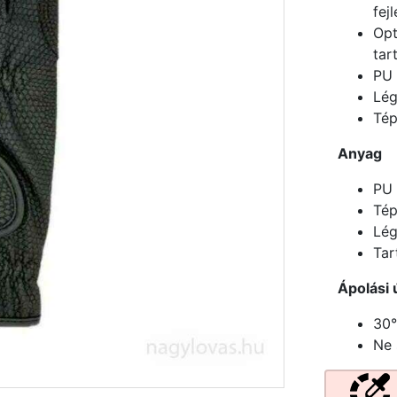
fej
Opt
tar
PU 
Lég
Tép
Anyag
PU 
Tép
Lég
Tar
Ápolási 
30
Ne 