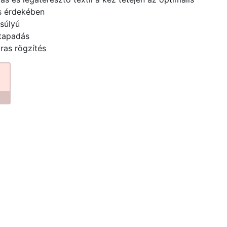
s érdekében
súlyú
 tapadás
ras rögzítés