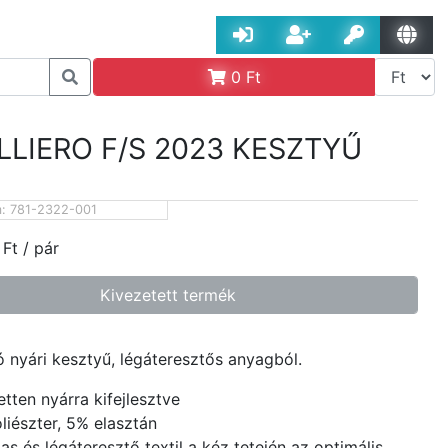
0
Ft
LLIERO F/S 2023 KESZTYŰ
m:
781-2322-001
Ft
/ pár
Kivezetett termék
ó nyári kesztyű, légáteresztős anyagból.
etten nyárra kifejlesztve
liészter, 5% elasztán
as és légáteresztő textil a kéz tetején az optimális