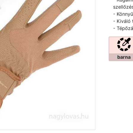
szellőzé
- Könnyű
- Kiváló
- Tépőzá
barna