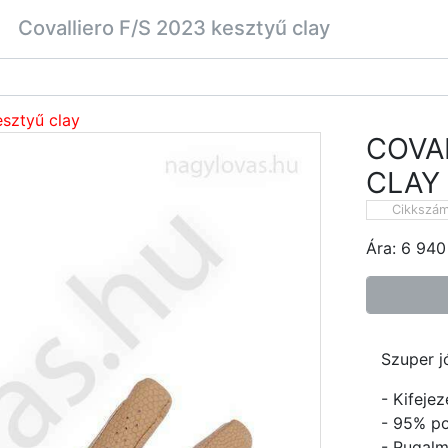
Covalliero F/S 2023 kesztyű clay
esztyű clay
COVA
CLAY
Cikkszá
Ára:
6 940
Szuper j
- Kifejez
- 95% po
- Rugalm