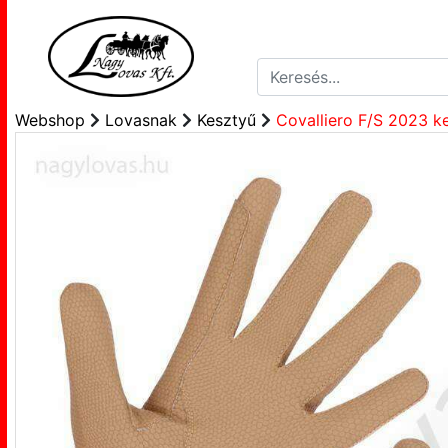
Webshop
Lovasnak
Kesztyű
Covalliero F/S 2023 k