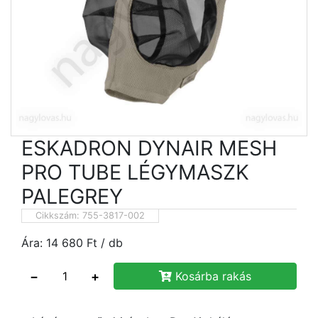
ESKADRON DYNAIR MESH
PRO TUBE LÉGYMASZK
PALEGREY
Cikkszám:
755-3817-002
Ára:
14 680
Ft
/ db
−
+
Kosárba rakás