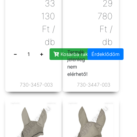
33
29
130
780
Ft
/
Ft
/
db
db
Termék
−
+
Kosárba rakás
Érdeklődöm
jelenleg
nem
elérhető!
730-3457-003
730-3447-003