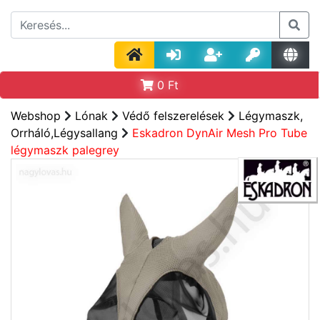
0
Ft
Webshop
Lónak
Védő felszerelések
Légymaszk,
Orrháló,Légysallang
Eskadron DynAir Mesh Pro Tube
légymaszk palegrey