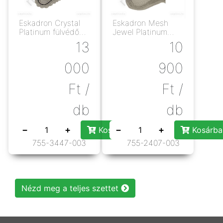
Eskadron Crystal
Eskadron Mesh
Platinum fülvédő
Jewel Platinum
palegrey
fülvédő pale grey
13
10
000
900
Ft
/
Ft
/
db
db
−
+
−
+
Kosárba rakás
Kosárba
755-3447-003
755-2407-003
Nézd meg a teljes szettet