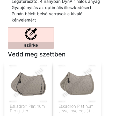
Légáteresztő, 4 irányban DynAir hálós anyag
Gyapjú nyílás az optimális illeszkedésért
Puhán bélelt belső varrások a kiváló
kényelemért
szürke
Vedd meg szettben
Eskadron Platinum
Eskadron Platinum
Pro glitter
Jewel nyeregalátét
nyeregalátét grey
palegrey