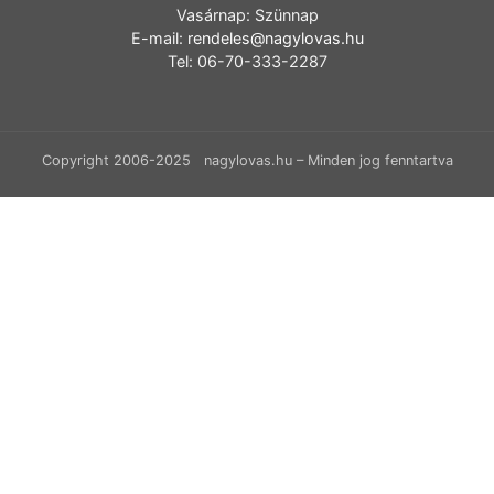
Vasárnap: Szünnap
E-mail:
rendeles@nagylovas.hu
Tel: 06-70-333-2287
Copyright 2006-2025 nagylovas.hu – Minden jog fenntartva