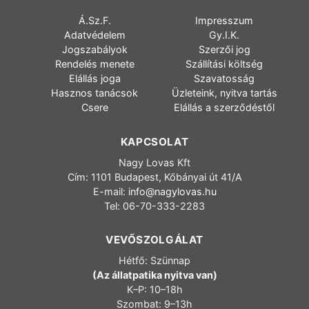
Á.Sz.F.
Impresszum
Adatvédelem
Gy.I.K.
Jogszabályok
Szerzői jog
Rendelés menete
Szállítási költség
Elállás joga
Szavatosság
Hasznos tanácsok
Üzleteink, nyitva tartás
Csere
Elállás a szerződéstől
KAPCSOLAT
Nagy Lovas Kft
Cím: 1101 Budapest, Kőbányai út 41/A
E-mail:
info@nagylovas.hu
Tel: 06-70-333-2283
VEVŐSZOLGÁLAT
Hétfő: Szünnap
(Az állatpatika nyitva van)
K–P: 10–18h
Szombat: 9–13h