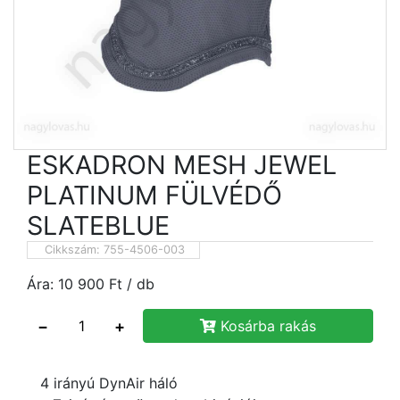
ESKADRON MESH JEWEL
PLATINUM FÜLVÉDŐ
SLATEBLUE
Cikkszám:
755-4506-003
Ára:
10 900
Ft
/ db
−
+
Kosárba rakás
4 irányú DynAir háló