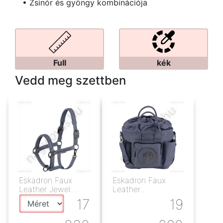
• Zsinór és gyöngy kombinációja
Full
kék
Vedd meg szettben
Eskadron Faux
Eskadron Faux
Leather Jewel
Leather
kötőfék slate blue
tisztítótáska
17
19
slateblue