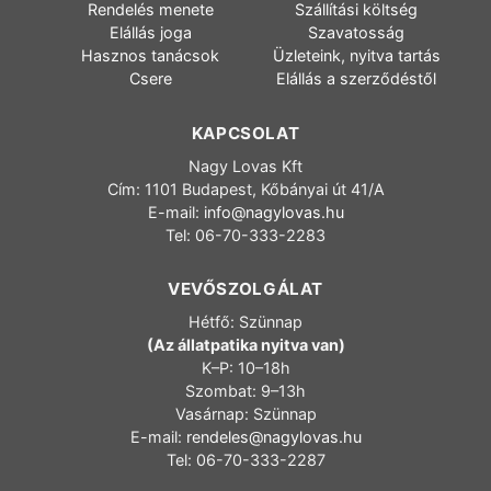
Rendelés menete
Szállítási költség
Elállás joga
Szavatosság
Hasznos tanácsok
Üzleteink, nyitva tartás
Csere
Elállás a szerződéstől
KAPCSOLAT
Nagy Lovas Kft
Cím: 1101 Budapest, Kőbányai út 41/A
E-mail:
info@nagylovas.hu
Tel: 06-70-333-2283
VEVŐSZOLGÁLAT
Hétfő: Szünnap
(Az állatpatika nyitva van)
K–P: 10–18h
Szombat: 9–13h
Vasárnap: Szünnap
E-mail:
rendeles@nagylovas.hu
Tel: 06-70-333-2287