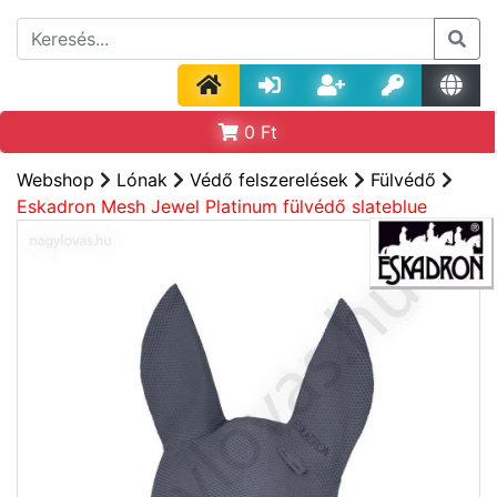
0
Ft
Webshop
Lónak
Védő felszerelések
Fülvédő
Eskadron Mesh Jewel Platinum fülvédő slateblue