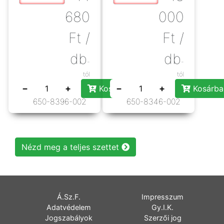
680
000
Ft
/
Ft
/
db
db
-
-
tól
tól
−
+
−
+
Kosárba rakás
Kosárba
650-8396-002
650-8346-002
Nézd meg a teljes szettet
Á.Sz.F.
Impresszum
Adatvédelem
Gy.I.K.
Jogszabályok
Szerzői jog