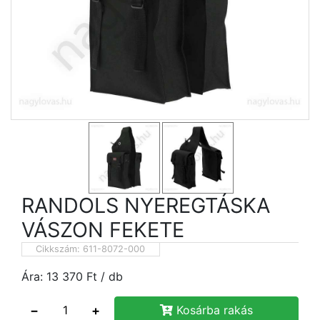
RANDOLS NYEREGTÁSKA
VÁSZON FEKETE
Cikkszám:
611-8072-000
Ára:
13 370
Ft
/ db
−
+
Kosárba rakás