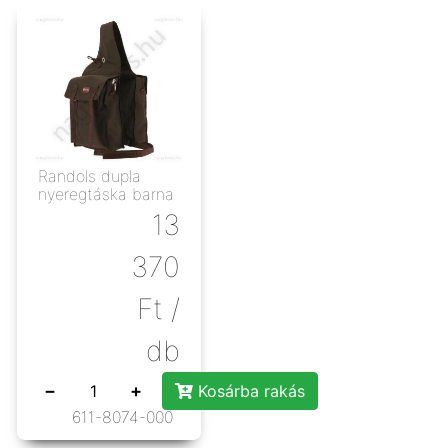
Randols dupla
nyeregtáska barna
13
370
Ft
/
db
−
+
Kosárba rakás
611-8074-000