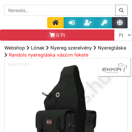
0
Ft
Webshop
Lónak
Nyereg szerelvény
Nyeregtáska
Randols nyeregtáska vászon fekete