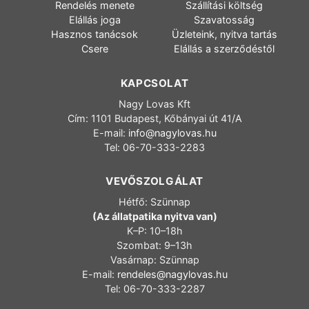
Rendelés menete
Szállítási költség
Elállás joga
Szavatosság
Hasznos tanácsok
Üzleteink, nyitva tartás
Csere
Elállás a szerződéstől
KAPCSOLAT
Nagy Lovas Kft
Cím: 1101 Budapest, Kőbányai út 41/A
E-mail:
info@nagylovas.hu
Tel: 06-70-333-2283
VEVŐSZOLGÁLAT
Hétfő: Szünnap
(Az állatpatika nyitva van)
K–P: 10–18h
Szombat: 9–13h
Vasárnap: Szünnap
E-mail:
rendeles@nagylovas.hu
Tel: 06-70-333-2287