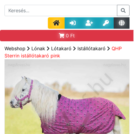
0
Ft
Webshop
Lónak
Lótakaró
Istállótakaró
QHP
Sterrin istállótakaró pink