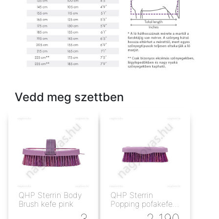
Vedd meg szettben
QHP Sterrin Body
QHP Sterrin
Brush kefe pink
Popping pofakefe
pink
3
2 190