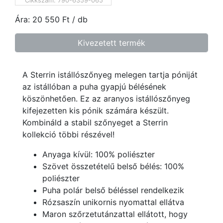
Cikkszám:
790-6359-065
Ára:
20 550
Ft
/ db
Kivezetett termék
A Sterrin istállószőnyeg melegen tartja póniját
az istállóban a puha gyapjú bélésének
köszönhetően. Ez az aranyos istállószőnyeg
kifejezetten kis pónik számára készült.
Kombináld a stabil szőnyeget a Sterrin
kollekció többi részével!
Anyaga kívül: 100% poliészter
Szövet összetételű belső bélés: 100%
poliészter
Puha polár belső béléssel rendelkezik
Rózsaszín unikornis nyomattal ellátva
Maron szőrzetutánzattal ellátott, hogy