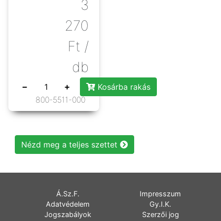
3
270
Ft
/
db
−
+
Kosárba rakás
800-5511-000
Nézd meg a teljes szettet
Á.Sz.F.
Impresszum
Adatvédelem
Gy.I.K.
Jogszabályok
Szerzői jog