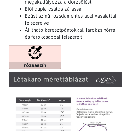
megakadályozza a dörzsölést
Elöl dupla csatos zárással
Ezüst színű rozsdamentes acél vasalattal
felszerelve
Állítható keresztpántokkal, farokzsinórral
és farokcsappal felszerelt
rózsaszín