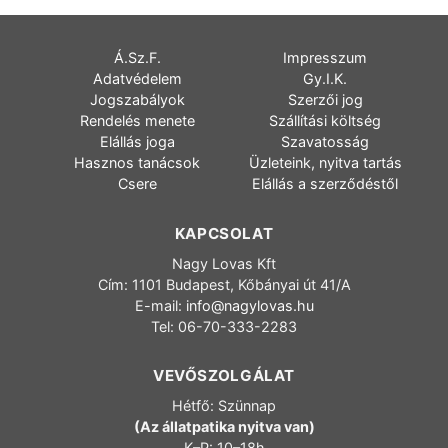
Á.Sz.F.
Impresszum
Adatvédelem
Gy.I.K.
Jogszabályok
Szerzői jog
Rendelés menete
Szállítási költség
Elállás joga
Szavatosság
Hasznos tanácsok
Üzleteink, nyitva tartás
Csere
Elállás a szerződéstől
KAPCSOLAT
Nagy Lovas Kft
Cím: 1101 Budapest, Kőbányai út 41/A
E-mail:
info@nagylovas.hu
Tel: 06-70-333-2283
VEVŐSZOLGÁLAT
Hétfő: Szünnap
(Az állatpatika nyitva van)
K–P: 10–18h