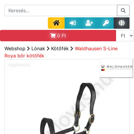
0
Ft
Webshop
Lónak
Kötőfék
Waldhausen S-Line
Roya bőr kötőfék