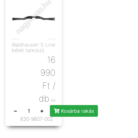
Waldhausen S-Line
bélelt tarkószíj
fekete
16
990
Ft
/
db
-tól
−
+
Kosárba rakás
630-9807-002