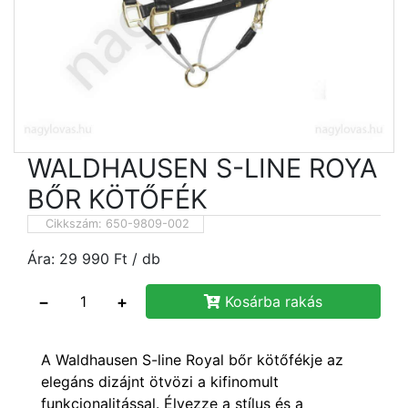
WALDHAUSEN S-LINE ROYA
BŐR KÖTŐFÉK
Cikkszám:
650-9809-002
Ára:
29 990
Ft
/ db
−
+
Kosárba rakás
A Waldhausen S-line Royal bőr kötőfékje az
elegáns dizájnt ötvözi a kifinomult
funkcionalitással. Élvezze a stílus és a