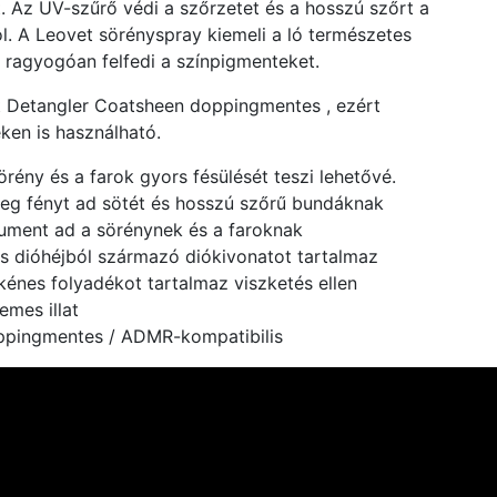
t. Az UV-szűrő védi a szőrzetet és a hosszú szőrt a
ól. A Leovet sörényspray kiemeli a ló természetes
s ragyogóan felfedi a színpigmenteket.
 Detangler Coatsheen doppingmentes , ezért
ken is használható.
örény és a farok gyors fésülését teszi lehetővé.
eg fényt ad sötét és hosszú szőrű bundáknak
ument ad a sörénynek és a faroknak
ss dióhéjból származó diókivonatot tartalmaz
kénes folyadékot tartalmaz viszketés ellen
lemes illat
pingmentes / ADMR-kompatibilis