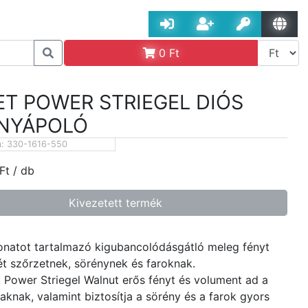
0
Ft
ET POWER STRIEGEL DIÓS
NYÁPOLÓ
m:
330-1616-550
Ft
/ db
Kivezetett termék
onatot tartalmazó kigubancolódásgátló meleg fényt
ét szőrzetnek, sörénynek és faroknak.
 Power Striegel Walnut erős fényt és volument ad a
vaknak, valamint biztosítja a sörény és a farok gyors