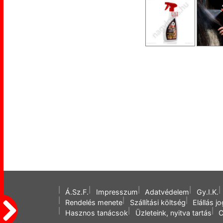
Á.Sz.F.
Impresszum
Adatvédelem
Gy.I.K.
Rendelés menete
Szállítási költség
Elállás j
Hasznos tanácsok
Üzleteink, nyitva tartás
C