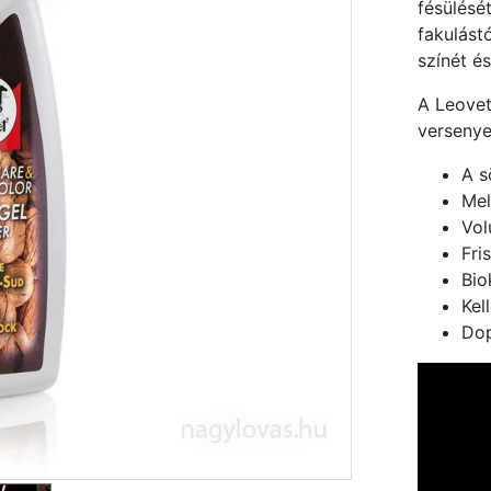
fésülésé
fakulást
színét é
A Leovet
versenye
A s
Mel
Vol
Fri
Bio
Kel
Dop