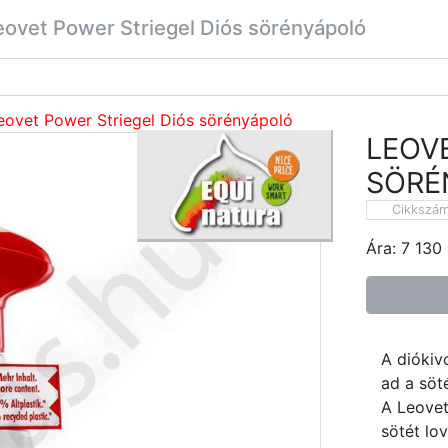
eovet Power Striegel Diós sörényápoló
eovet Power Striegel Diós sörényápoló
LEOV
SÖRÉ
Cikkszá
Ára:
7 130
A diókiv
ad a söt
A Leovet
sötét lo