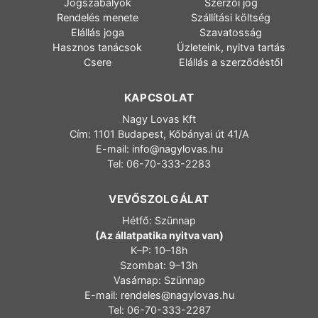
Jogszabályok
Szerzői jog
Rendelés menete
Szállítási költség
Elállás joga
Szavatosság
Hasznos tanácsok
Üzleteink, nyitva tartás
Csere
Elállás a szerződéstől
KAPCSOLAT
Nagy Lovas Kft
Cím: 1101 Budapest, Kőbányai út 41/A
E-mail:
info@nagylovas.hu
Tel: 06-70-333-2283
VEVŐSZOLGÁLAT
Hétfő: Szünnap
(Az állatpatika nyitva van)
K–P: 10–18h
Szombat: 9–13h
Vasárnap: Szünnap
E-mail:
rendeles@nagylovas.hu
Tel: 06-70-333-2287