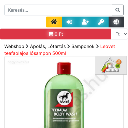
0
Ft
Webshop
Ápolás, Lótartás
Samponok
Leovet
teafaolajos lósampon 500ml