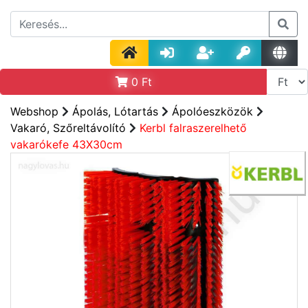
0
Ft
Webshop
Ápolás, Lótartás
Ápolóeszközök
Vakaró, Szőreltávolító
Kerbl falraszerelhető
vakarókefe 43X30cm