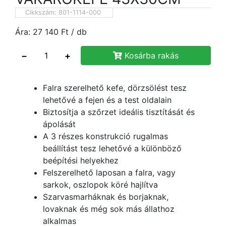
Cikkszám:
801-1114-000
Ára:
27 140
Ft
/ db
−
+
Kosárba rakás
Falra szerelhető kefe, dörzsölést tesz
lehetővé a fejen és a test oldalain
Biztosítja a szőrzet ideális tisztítását és
ápolását
A 3 részes konstrukció rugalmas
beállítást tesz lehetővé a különböző
beépítési helyekhez
Felszerelhető laposan a falra, vagy
sarkok, oszlopok köré hajlítva
Szarvasmarháknak és borjaknak,
lovaknak és még sok más állathoz
alkalmas