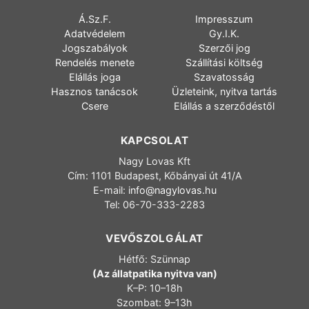
Á.Sz.F.
Impresszum
Adatvédelem
Gy.I.K.
Jogszabályok
Szerzői jog
Rendelés menete
Szállítási költség
Elállás joga
Szavatosság
Hasznos tanácsok
Üzleteink, nyitva tartás
Csere
Elállás a szerződéstől
KAPCSOLAT
Nagy Lovas Kft
Cím: 1101 Budapest, Kőbányai út 41/A
E-mail:
info@nagylovas.hu
Tel: 06-70-333-2283
VEVŐSZOLGÁLAT
Hétfő: Szünnap
(Az állatpatika nyitva van)
K–P: 10–18h
Szombat: 9–13h