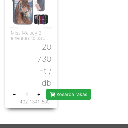
Miss Melody 3
emeletes töltött
tolltartó
20
730
Ft
/
db
−
+
Kosárba rakás
402-1341-500