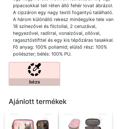
pipacsokkal teli réten álló fehér lovat ábrázol.
A cipzáron egy nagy textil fogantyú található.
A három különálló rekesz mindegyike tele van
18 színezővel és filctollal, 2 ceruzával,
hegyezővel, radírral, vonalzóval, ollóval,
ragasztóstifttel és egy kis tépőzáras tasakkal.
Fő anyag: 100% poliamid; elülső rész: 100%
poliészter; bélés: 100% PU.
bézs
Ajánlott termékek