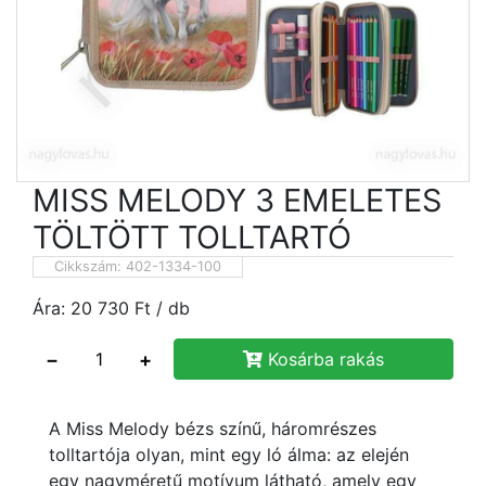
MISS MELODY 3 EMELETES
TÖLTÖTT TOLLTARTÓ
Cikkszám:
402-1334-100
Ára:
20 730
Ft
/ db
−
+
Kosárba rakás
A Miss Melody bézs színű, háromrészes
tolltartója olyan, mint egy ló álma: az elején
egy nagyméretű motívum látható, amely egy