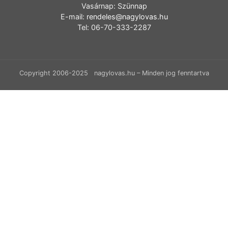
Vasárnap: Szünnap
E-mail:
rendeles@nagylovas.hu
Tel: 06-70-333-2287
Copyright 2006-2025 nagylovas.hu – Minden jog fenntartva