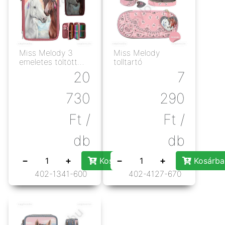
Miss Melody 3
Miss Melody
emeletes töltött
tolltartó
tolltartó
20
7
730
290
Ft
/
Ft
/
db
db
−
+
−
+
Kosárba rakás
Kosárba
402-1341-600
402-4127-670