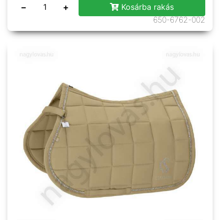
−
+
Kosárba rakás
650-6762-002