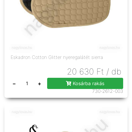
Eskadron Cotton Glitter nyeregalátét sierra
20 630
Ft
/ db
−
+
Kosárba rakás
730-2612-003