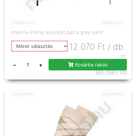
Imperila Riding díjlovagló pálca grey-sand
12 070
Ft
/ db
-
tól
−
+
Kosárba rakás
900-2583-100