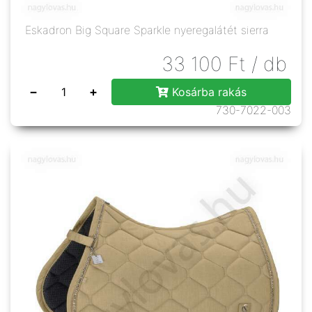
Eskadron Big Square Sparkle nyeregalátét sierra
33 100
Ft
/ db
−
+
Kosárba rakás
730-7022-003