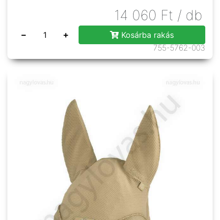
14 060
Ft
/ db
−
+
Kosárba rakás
755-5762-003