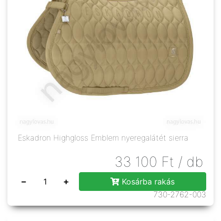
Eskadron Highgloss Emblem nyeregalátét sierra
33 100
Ft
/ db
−
+
Kosárba rakás
730-2762-003