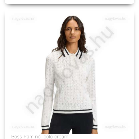
Boss Pam női póló cream