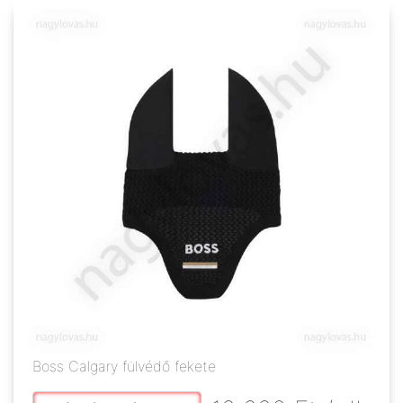
Boss Calgary fülvédő fekete