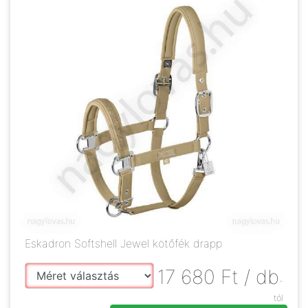
Eskadron Softshell Jewel kötőfék drapp
17 680
Ft
/ db
-
tól