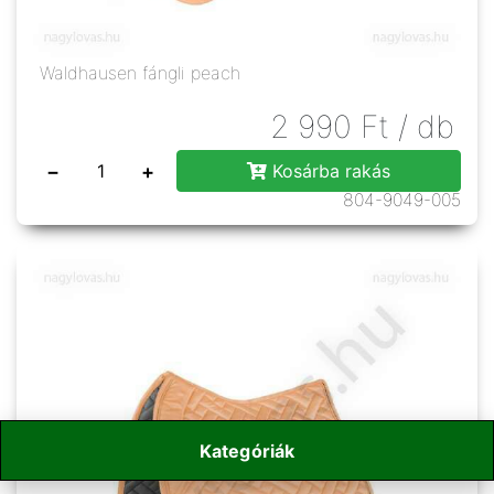
Waldhausen fángli peach
2 990
Ft
/ db
−
+
Kosárba rakás
804-9049-005
Kategóriák