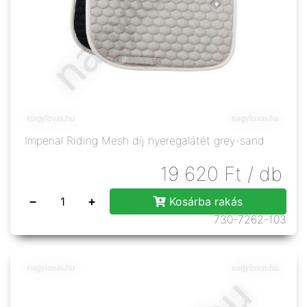
Imperial Riding Mesh díj nyeregalátét grey-sand
19 620
Ft
/ db
−
+
Kosárba rakás
730-7262-103