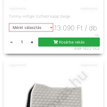
Tommy-Hilfiger Estfield kalap beige
13 090
Ft
/ db
-
tól
−
+
Kosárba rakás
699-1822-002