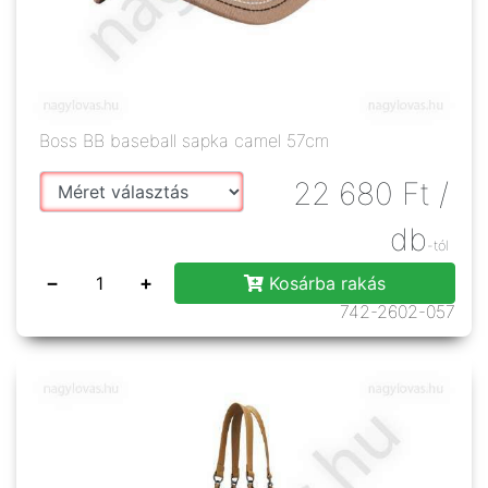
Boss BB baseball sapka camel 57cm
22 680
Ft
/
db
-tól
−
+
Kosárba rakás
742-2602-057