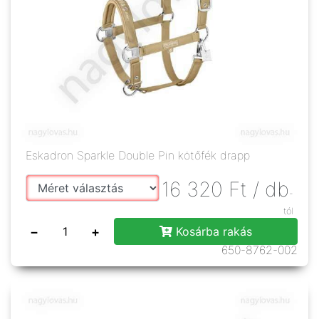
Eskadron Sparkle Double Pin kötőfék drapp
16 320
Ft
/ db
-
tól
−
+
Kosárba rakás
650-8762-002