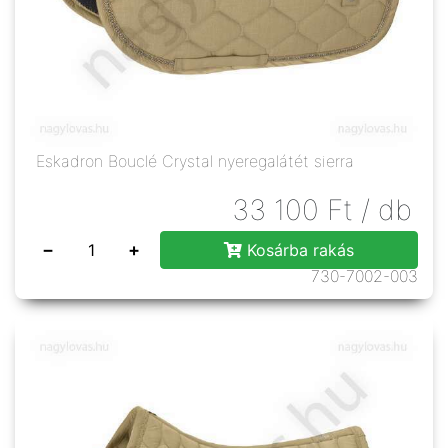
Eskadron Bouclé Crystal nyeregalátét sierra
33 100
Ft
/ db
−
+
Kosárba rakás
730-7002-003