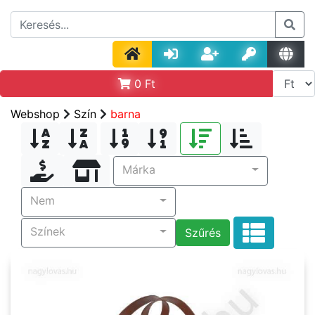
0
Ft
Webshop
Szín
barna
Márka
Nem
Színek
Szűrés