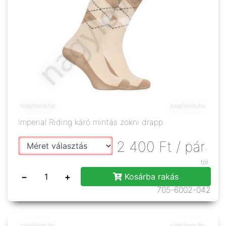
Imperial Riding káró mintás zokni drapp
2 400
Ft
/ pár
-
tól
−
+
Kosárba rakás
705-6002-042