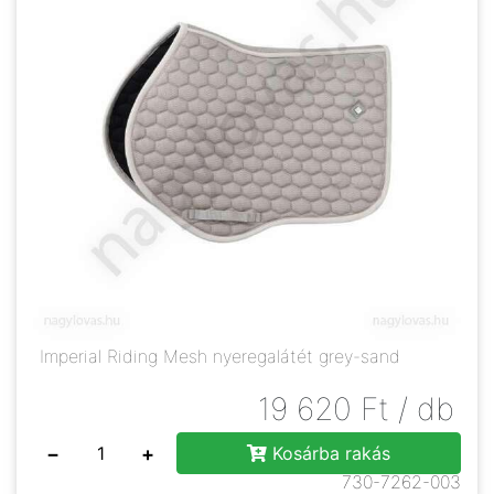
Imperial Riding Mesh nyeregalátét grey-sand
19 620
Ft
/ db
−
+
Kosárba rakás
730-7262-003