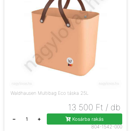
Waldhausen Multibag Eco táska 25L
13 500
Ft
/ db
−
+
Kosárba rakás
804-1542-000