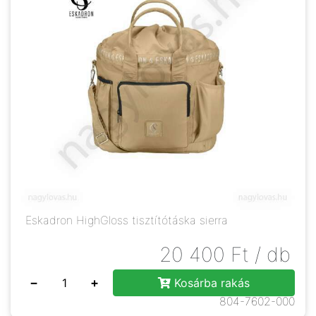
Eskadron HighGloss tisztítótáska sierra
20 400
Ft
/ db
−
+
Kosárba rakás
804-7602-000