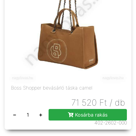
Boss Shopper bevásárló táska camel
71 520
Ft
/ db
−
+
Kosárba rakás
402-2602-000