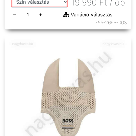
19 990
Ft
/ db
−
+
Variáció választás
755-2699-003