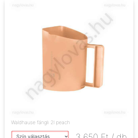
Waldhause fángli 2l peach
3 650
Ft
/ db