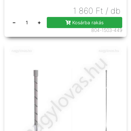
1 860
Ft
/ db
−
+
Kosárba rakás
804-1503-449