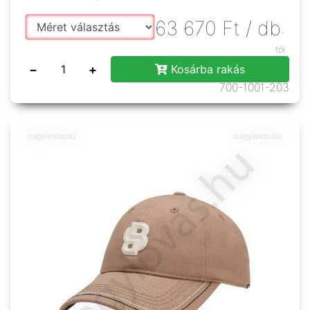
63 670
Ft
/ db
-
tól
−
+
Kosárba rakás
700-1001-203