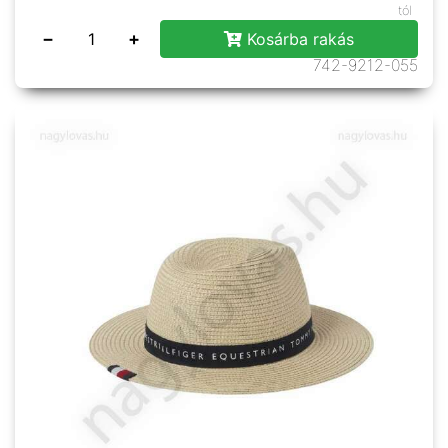
tól
−
+
Kosárba rakás
742-9212-055