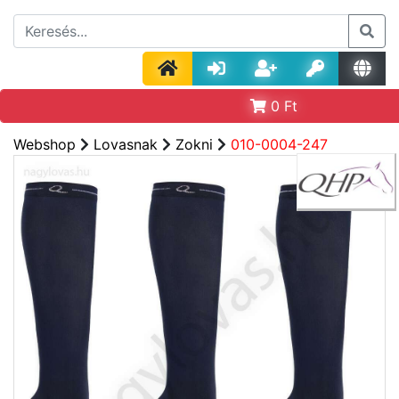
0
Ft
Webshop
Lovasnak
Zokni
010-0004-247