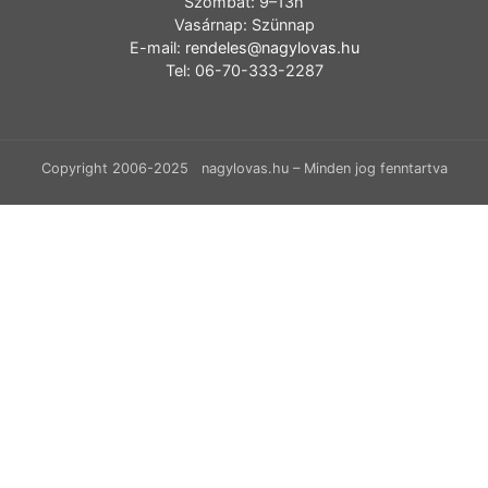
Szombat: 9–13h
Vasárnap: Szünnap
E-mail:
rendeles@nagylovas.hu
Tel: 06-70-333-2287
Copyright 2006-2025 nagylovas.hu – Minden jog fenntartva