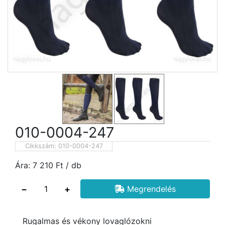
010-0004-247
Cikkszám:
010-0004-247
Ára:
7 210
Ft
/ db
−
+
Megrendelés
Rugalmas és vékony lovaglózokni