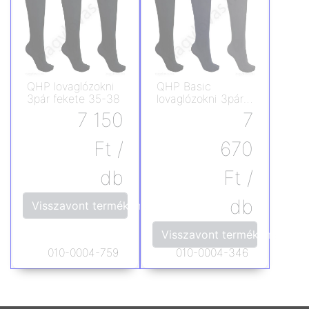
QHP lovaglózokni
QHP Basic
3pár fekete 35-38
lovaglózokni 3pár
35-38
7 150
7
Ft
/
670
db
Ft
/
db
Visszavont termék, már nem vásárolható, nem rendel
Visszavont termék, már nem
010-0004-759
010-0004-346