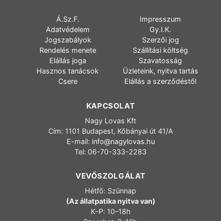
Á.Sz.F.
Impresszum
Adatvédelem
Gy.I.K.
Jogszabályok
Szerzői jog
Rendelés menete
Szállítási költség
Elállás joga
Szavatosság
Hasznos tanácsok
Üzleteink, nyitva tartás
Csere
Elállás a szerződéstől
KAPCSOLAT
Nagy Lovas Kft
Cím: 1101 Budapest, Kőbányai út 41/A
E-mail:
info@nagylovas.hu
Tel: 06-70-333-2283
VEVŐSZOLGÁLAT
Hétfő: Szünnap
(Az állatpatika nyitva van)
K–P: 10–18h