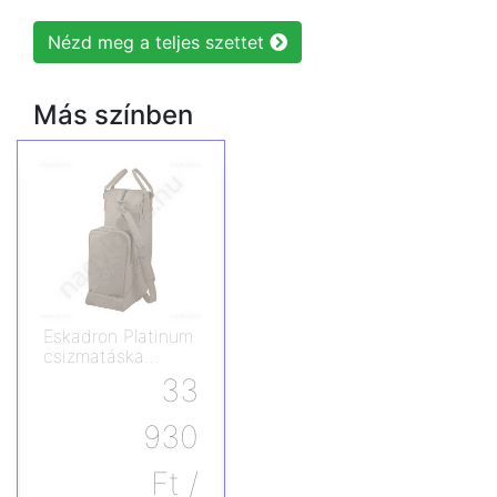
Nézd meg a teljes szettet
Más színben
Eskadron Platinum
csizmatáska
kobaktartóval
33
930
Ft
/