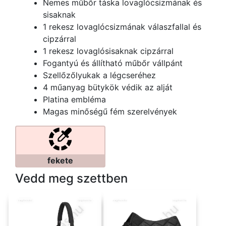
Nemes műbőr táska lovaglócsizmának és
sisaknak
1 rekesz lovaglócsizmának válaszfallal és
cipzárral
1 rekesz lovaglósisaknak cipzárral
Fogantyú és állítható műbőr vállpánt
Szellőzőlyukak a légcseréhez
4 műanyag bütykök védik az alját
Platina embléma
Magas minőségű fém szerelvények
fekete
Vedd meg szettben