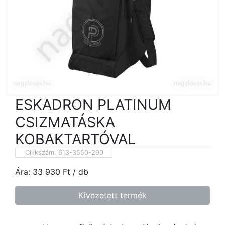
ESKADRON PLATINUM
CSIZMATÁSKA
KOBAKTARTÓVAL
Cikkszám:
613-3550-290
Ára:
33 930
Ft
/ db
Kivezetett termék