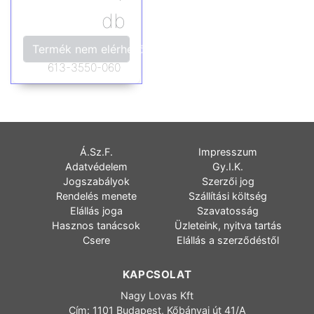
db
Termék nem elérhető!
613-3550-060
Á.Sz.F.
Impresszum
Adatvédelem
Gy.I.K.
Jogszabályok
Szerzői jog
Rendelés menete
Szállítási költség
Elállás joga
Szavatosság
Hasznos tanácsok
Üzleteink, nyitva tartás
Csere
Elállás a szerződéstől
KAPCSOLAT
Nagy Lovas Kft
Cím: 1101 Budapest, Kőbányai út 41/A