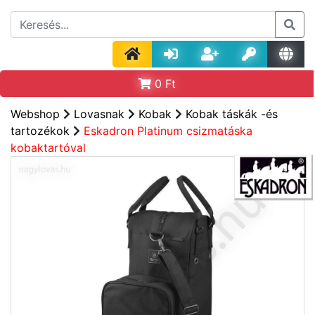
0
Ft
Webshop
Lovasnak
Kobak
Kobak táskák -és
tartozékok
Eskadron Platinum csizmatáska
kobaktartóval