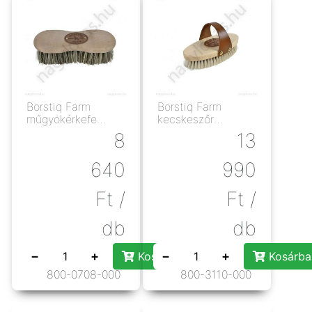
Borstiq Farm
Borstiq Farm
műgyökérkefe
kecskeszőr
19X7cm
fényesítőkefe
8
13
13X6cm
640
990
Ft
/
Ft
/
db
db
−
+
−
+
Kosárba rakás
Kosárba
800-0708-000
800-3110-000