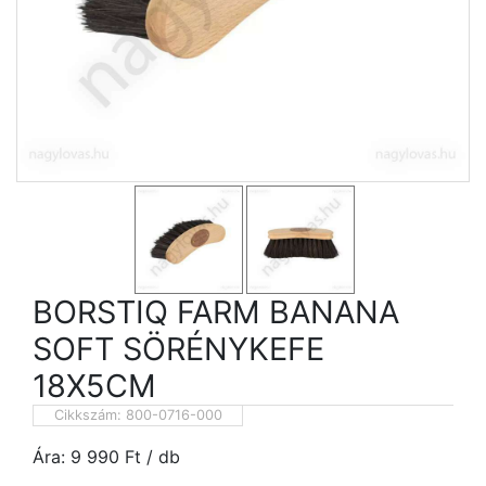
BORSTIQ FARM BANANA
SOFT SÖRÉNYKEFE
18X5CM
Cikkszám:
800-0716-000
Ára:
9 990
Ft
/ db