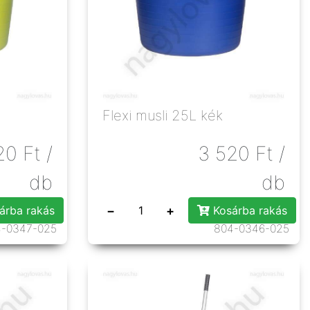
Flexi musli 25L kék
20
Ft
/
3 520
Ft
/
db
db
−
+
árba rakás
Kosárba rakás
4-0347-025
804-0346-025