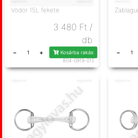
Vödör 15L fekete
Zablagu
3 480
Ft
/
db
−
+
−
Kosárba rakás
804-0919-015