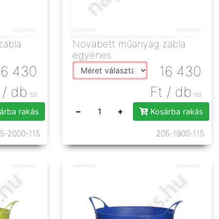
zabla
Novabett műanyag zabla
egyenes
16 430
16 430
/ db
Ft
/ db
-tól
-tól
−
+
árba rakás
Kosárba rakás
5-2000-115
205-1900-115