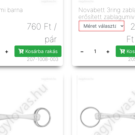
mi barna
Novabett 3ring zabl
erősített zablagumiv
760
Ft
/
2
pár
Ft
+
−
+
Kosárba rakás
Kos
207-1008-003
20