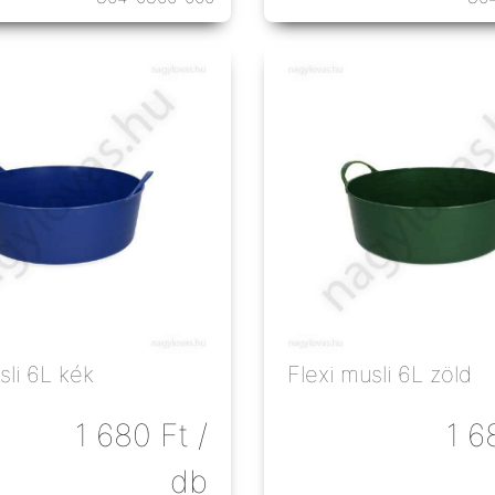
sli 6L kék
Flexi musli 6L zöld
1 680
Ft
/
1 6
db