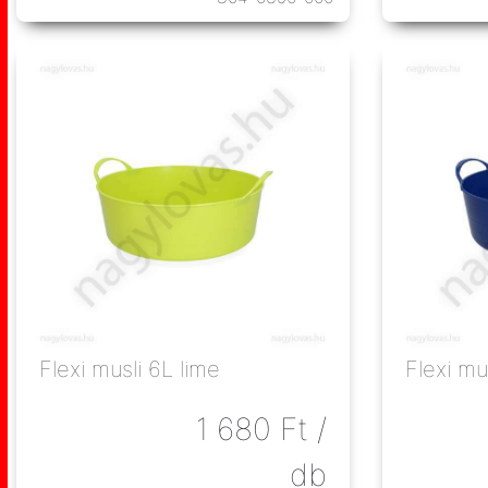
Flexi musli 6L lime
Flexi mu
1 680
Ft
/
db