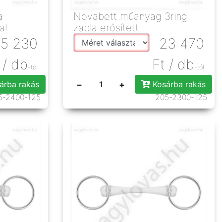
a
Novabett műanyag 3ring
al
zabla erősített
5 230
23 470
/ db
Ft
/ db
-tól
-tól
−
+
árba rakás
Kosárba rakás
5-2400-125
205-2300-125