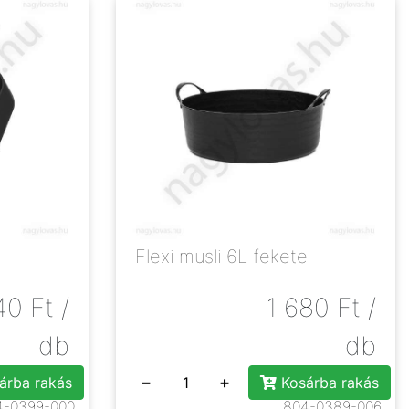
Flexi musli 6L fekete
40
Ft
/
1 680
Ft
/
db
db
−
+
árba rakás
Kosárba rakás
4-0399-000
804-0389-006