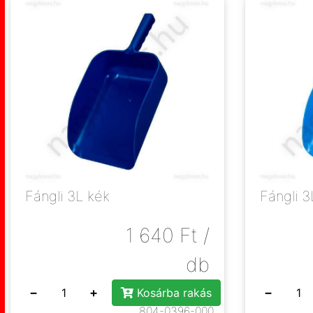
Fángli 3L kék
Fángli 3
1 640
Ft
/
db
−
+
−
Kosárba rakás
804-0396-000