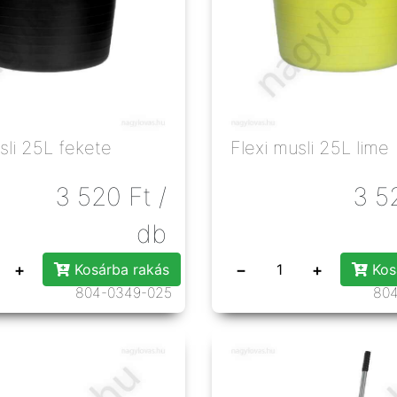
sli 25L fekete
Flexi musli 25L lime
3 520
Ft
/
3 5
db
+
−
+
Kosárba rakás
Kos
804-0349-025
80