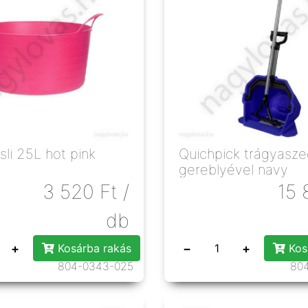
sli 25L hot pink
Quichpick trágyasz
gereblyével navy
3 520
Ft
/
15 
db
+
−
+
Kosárba rakás
Kos
804-0343-025
80