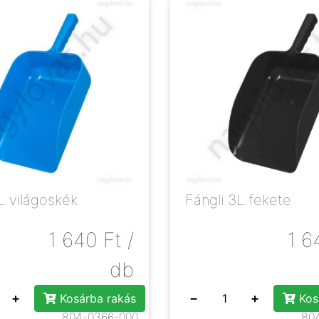
L világoskék
Fángli 3L fekete
1 640
Ft
/
1 6
db
+
−
+
Kosárba rakás
Kos
804-0366-000
80