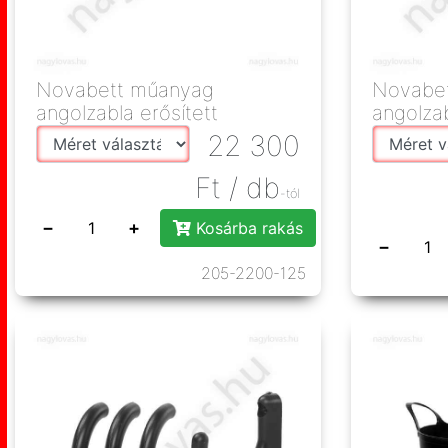
Novabett műanyag
Novabe
angolzabla erősített
angolza
22 300
Ft
/ db
-tól
−
+
Kosárba rakás
−
205-2200-125