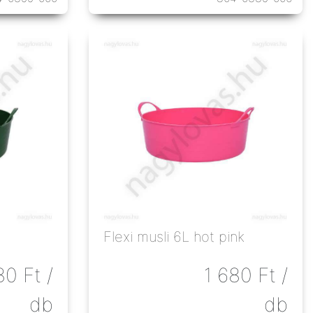
Flexi musli 6L hot pink
80
Ft
/
1 680
Ft
/
db
db