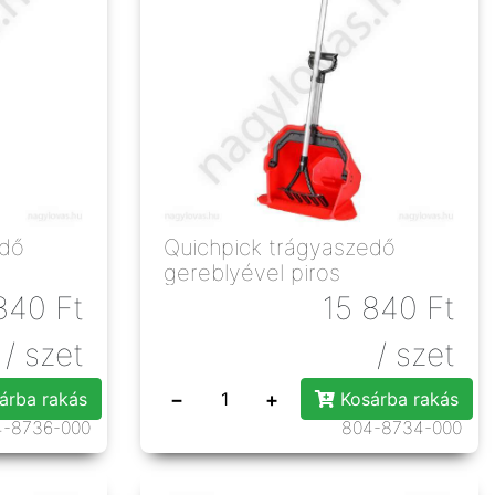
edő
Quichpick trágyaszedő
gereblyével piros
840
Ft
15 840
Ft
/ szet
/ szet
−
+
árba rakás
Kosárba rakás
4-8736-000
804-8734-000