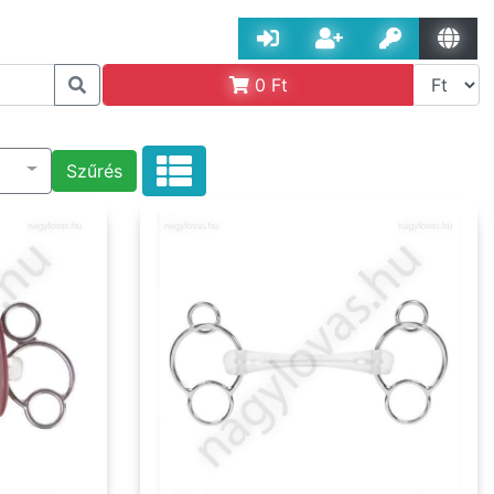
0
Ft
Szűrés