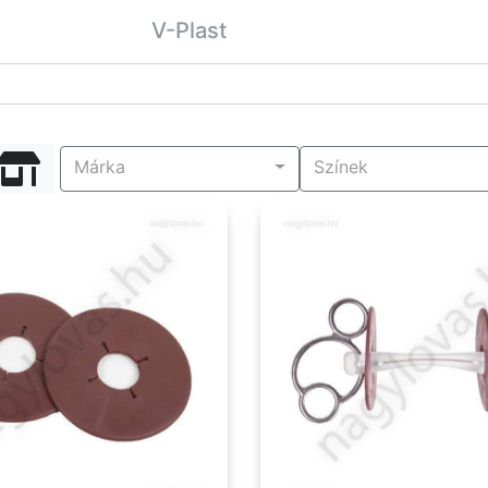
V-Plast
Márka
Színek