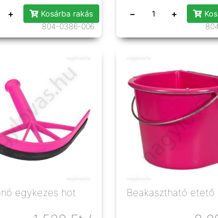
+
−
+
Kosárba rakás
Kos
804-0386-006
80
onó egykezes hot
Beakasztható etető f