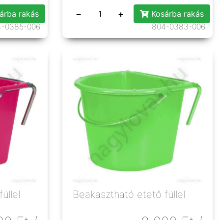
−
+
árba rakás
Kosárba rakás
4-0385-006
804-0383-006
üllel
Beakasztható etető füllel