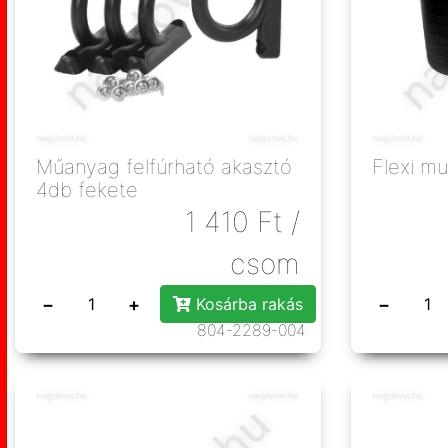
Műanyag felfúrható akasztó
Flexi mu
4db fekete
1 410
Ft
/
csom
−
+
−
Kosárba rakás
804-2289-004