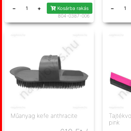
−
+
−
Kosárba rakás
804-0387-006
Műanyag kefe anthracite
Tajtékv
pink