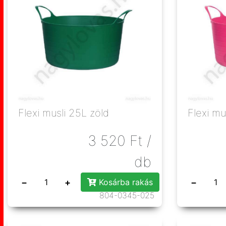
Flexi musli 25L zöld
Flexi mu
3 520
Ft
/
db
−
+
−
Kosárba rakás
804-0345-025