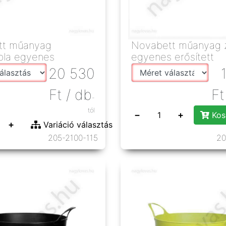
tt műanyag
Novabett műanyag 
bla egyenes
egyenes erősített
20 530
Ft
/ db
Ft
-
tól
−
+
Kos
+
Variáció választás
205-2100-115
20