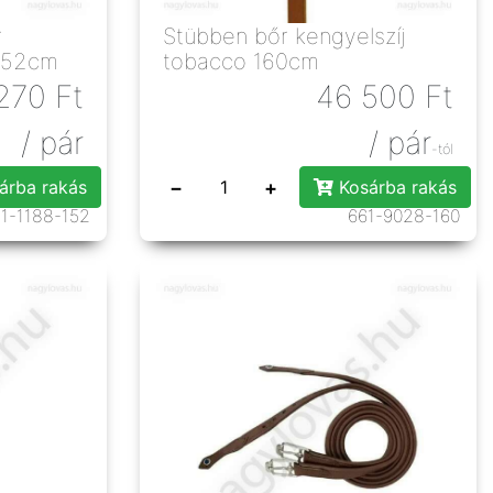
r
Stübben bőr kengyelszíj
 152cm
tobacco 160cm
270
Ft
46 500
Ft
/ pár
/ pár
-tól
−
+
árba rakás
Kosárba rakás
1-1188-152
661-9028-160