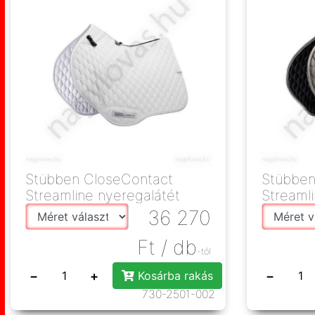
Stübben CloseContact
Stübben
Streamline nyeregalátét
Streaml
36 270
Ft
/ db
-tól
−
+
−
Kosárba rakás
730-2501-002