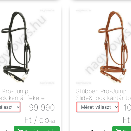
 Pro-Jump
Stübben Pro-Jump
ock kantár fekete
Slide&Lock kantár t
99 990
1
Ft
/ db
Ft
-tól