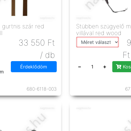
gurtnis szár red
Stübben szügyelő ma
l
villával red wood
33 550
Ft
/ db
Ft
−
+
Érdeklődöm
Kos
em
680-6118-003
67