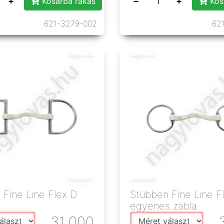
+
−
+
Kosárba rakás
Kos
621-3279-002
62
 Fine Line Flex D
Stübben Fine Line F
egyenes zabla
31 000