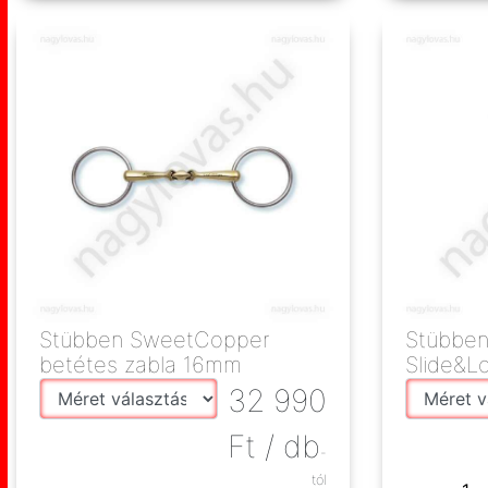
Stübben SweetCopper
Stübben
betétes zabla 16mm
Slide&L
32 990
Ft
/ db
-
tól