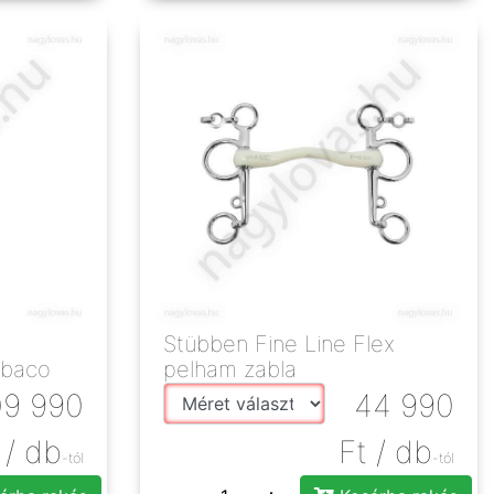
Stübben Fine Line Flex
obaco
pelham zabla
09 990
44 990
/ db
Ft
/ db
-tól
-tól