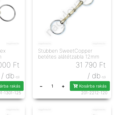
lex
Stübben SweetCopper
m
betétes alátétzabla 12mm
000
Ft
31 790
Ft
/ db
/ db
-tól
-tól
−
+
árba rakás
Kosárba rakás
1-1301-125
201-2212-120