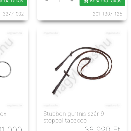
−
+
árba rakás
Kosárba rakás
1-3277-002
201-1307-125
lex
Stübben gurtnis szár 9
stoppal tabacco
31 000
36 990
Ft