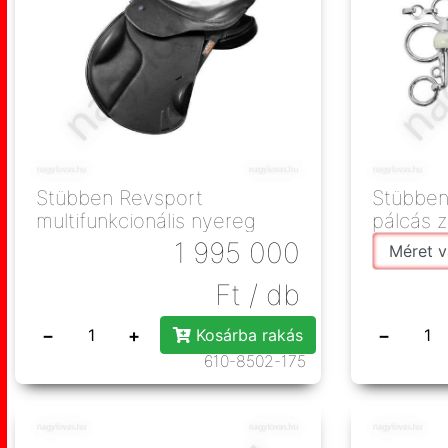
Stübben Revsport
Stübben
multifunkcionális nyereg
pálcás 
1 995 000
Ft
/ db
−
+
−
Kosárba rakás
610-8502-175