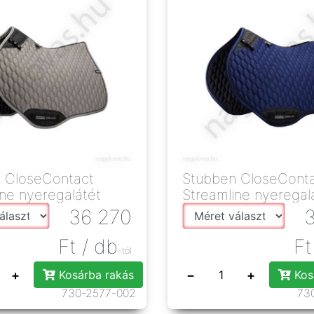
 CloseContact
Stübben CloseCont
ine nyeregalátét
Streamline nyeregal
36 270
Ft
/ db
Ft
-tól
+
−
+
Kosárba rakás
Kos
730-2577-002
73