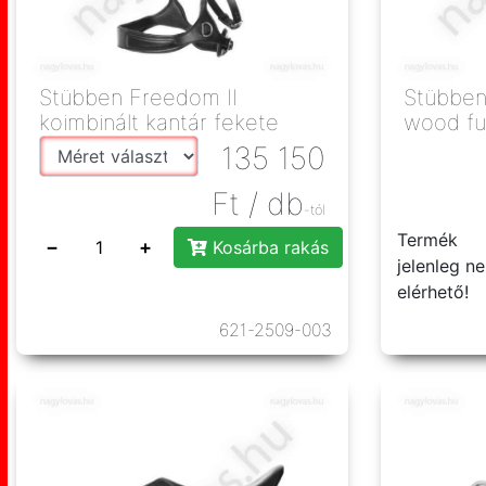
Stübben Freedom II
Stübben 
koimbinált kantár fekete
wood ful
135 150
Ft
/ db
-tól
Termék
−
+
Kosárba rakás
jelenleg n
elérhető!
621-2509-003