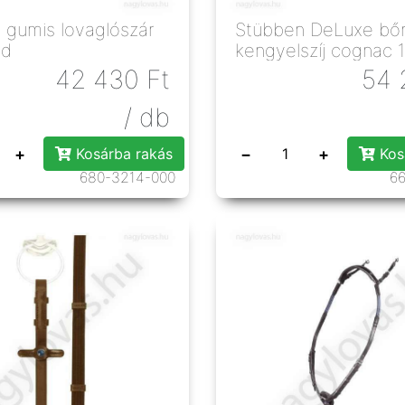
 gumis lovaglószár
Stübben DeLuxe bő
od
kengyelszíj cognac
42 430
Ft
54 
/ db
+
−
+
Kosárba rakás
Kos
680-3214-000
66