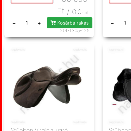
Ft
/ db
-tól
−
+
−
Kosárba rakás
201-1305-125
Stübben Virginia ugró
Stübben 