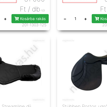
Ft
/ db
Ft
-tól
+
−
+
Kosárba rakás
Kos
201-1303-125
20
Streamline díj
Stübben Portos ugr