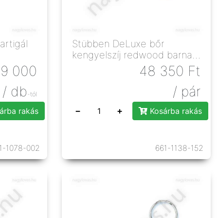
rtigál
Stübben DeLuxe bőr
kengyelszíj redwood barna
152cm
99 000
48 350
Ft
/ db
/ pár
-tól
−
+
árba rakás
Kosárba rakás
1-1078-002
661-1138-152