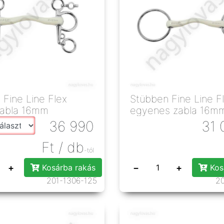
 Fine Line Flex
Stübben Fine Line F
zabla 16mm
egyenes zabla 16m
36 990
31 
Ft
/ db
-tól
+
−
+
Kosárba rakás
Kos
201-1306-125
20