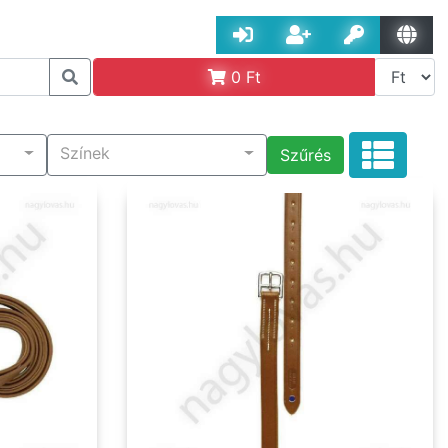
0
Ft
Színek
Szűrés