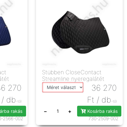
act
Stübben CloseContact
átét
Streamline nyeregalátét
36 270
36 270
/ db
Ft
/ db
-tól
-tól
−
+
árba rakás
Kosárba rakás
0-2566-002
730-2509-002