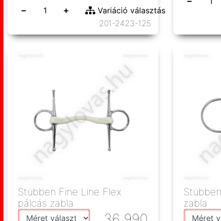
−
−
+
Variáció választás
201-2423-125
Stübben Fine Line Flex
Stübben
pálcás zabla
zabla
36 990