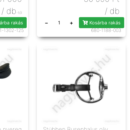
/ db
/ db
-tól
−
+
árba rakás
Kosárba rakás
1-1302-125
680-1188-003
ó nyereg
Stübben Busephalus oliv