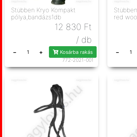
Stübben Kryo Kompakt
Stübben
pólya,bandázs1db
red wo
12 830
Ft
/ db
−
+
−
Kosárba rakás
772-2021-001