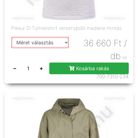
Pikeur D-Turniershirt versenypóló madeira mintás
36 660
Ft
/
db
-tól
−
+
Kosárba rakás
700-7310-234