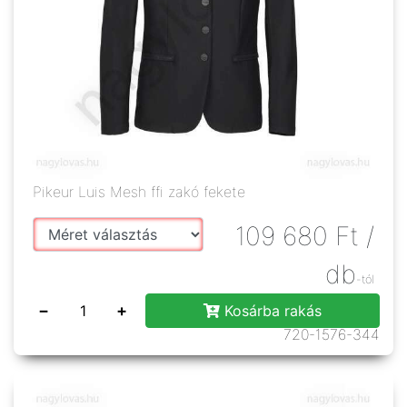
Pikeur Luis Mesh ffi zakó fekete
109 680
Ft
/
db
-tól
−
+
Kosárba rakás
720-1576-344