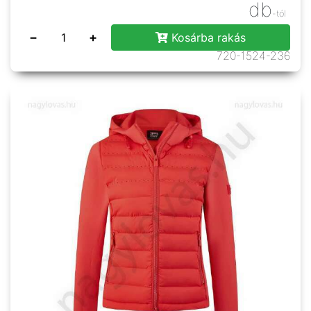
db
-tól
−
+
Kosárba rakás
720-1524-236