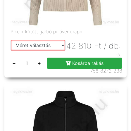
Pikeur kötött garbó pulóver drapp
42 810
Ft
/ db
-
tól
−
+
Kosárba rakás
756-8272-238