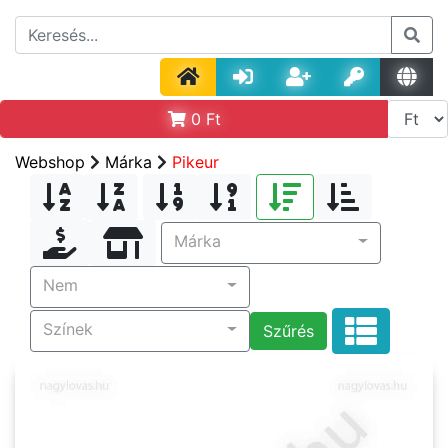
0
Ft
Webshop
Márka
Pikeur
Márka
Nem
Színek
Szűrés