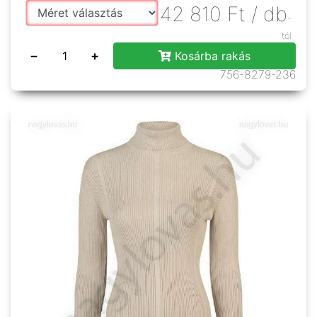
42 810
Ft
/ db
-
tól
−
+
Kosárba rakás
756-8279-236