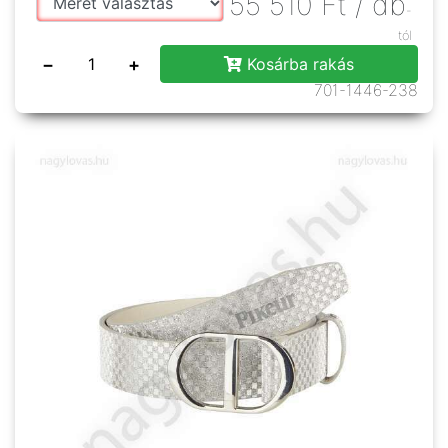
55 510
Ft
/ db
-
tól
−
+
Kosárba rakás
701-1446-238