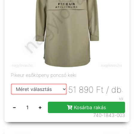
Pikeur esőköpeny poncsó keki
51 890
Ft
/ db
-
tól
−
+
Kosárba rakás
740-1843-003