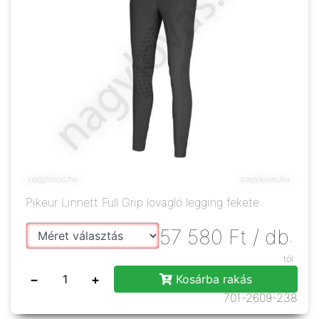
Pikeur Linnett Full Grip lovagló legging fekete
57 580
Ft
/ db
-
tól
−
+
Kosárba rakás
701-2609-238