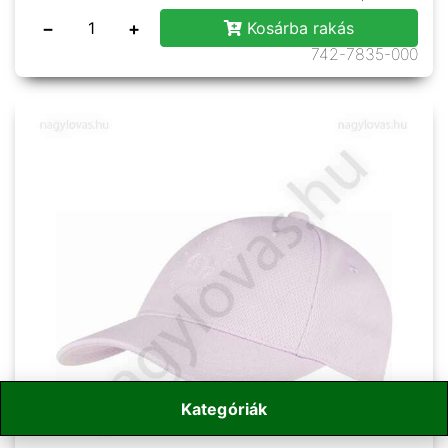
−
+
Kosárba rakás
742-7835-000
Kategóriák