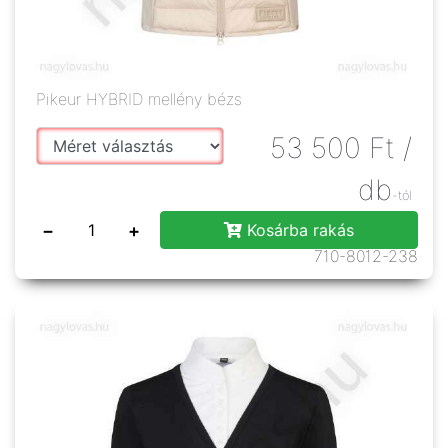
Pikeur HYBRID mellény bézs
53 500
Ft
/
db
-tól
−
+
Kosárba rakás
710-8012-238