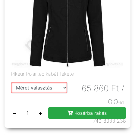
Pikeur Polartec kabát fekete
65 860
Ft
/
db
-tól
−
+
Kosárba rakás
740-8033-238