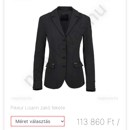
Pikeur Lisann zakó fekete
113 860
Ft
/