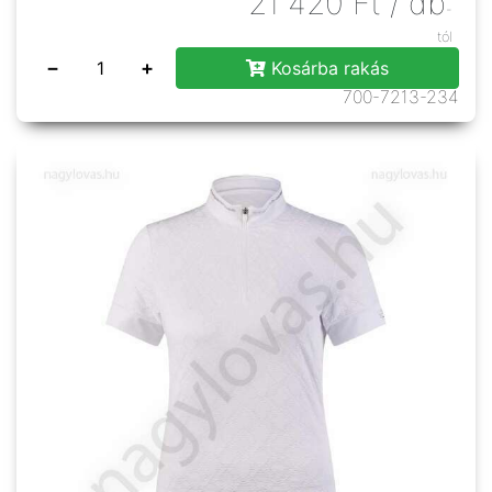
21 420
Ft
/ db
-
tól
−
+
Kosárba rakás
700-7213-234