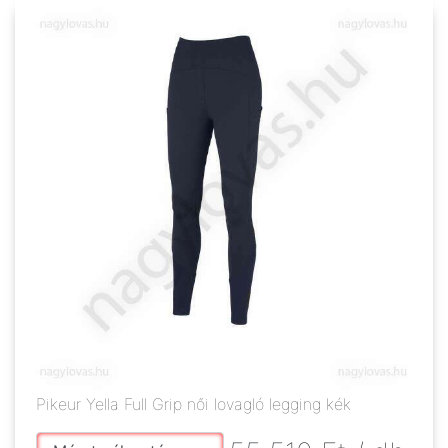
Pikeur Yella Full Grip női lovagló legging kék