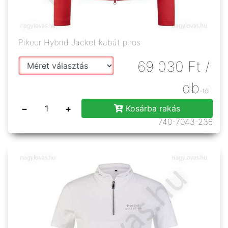
Pikeur Hybrid Jacket kabát piros
69 030
Ft
/
db
-tól
−
+
Kosárba rakás
740-7043-236