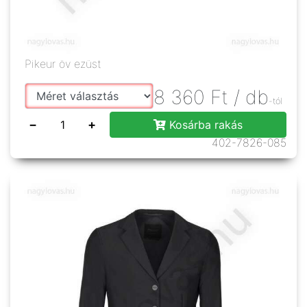
Pikeur öv ezüst
8 360
Ft
/ db
-tól
−
+
Kosárba rakás
402-7826-085