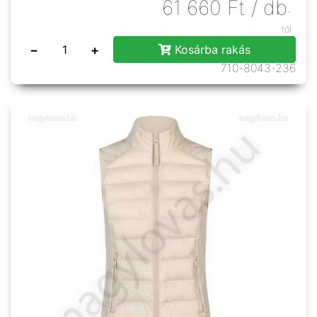
61 660
Ft
/ db
-
tól
−
+
Kosárba rakás
710-8043-236