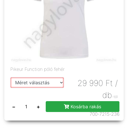
Pikeur Function póló fehér
29 990
Ft
/
db
-tól
−
+
Kosárba rakás
700-7215-236