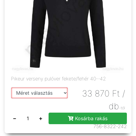
Pikeur verseny pulóver fekete/fehér 40--42
33 870
Ft
/
db
-tól
−
+
Kosárba rakás
756-8322-242