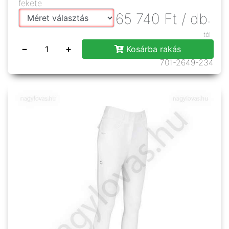
fekete
65 740
Ft
/ db
-
tól
−
+
Kosárba rakás
701-2649-234