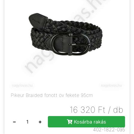
Pikeur Braided fonott öv fekete 95cm
16 320
Ft
/ db
−
+
Kosárba rakás
402-1822-095