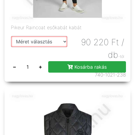
Pikeur Raincoat esőkabát kabát
90 220
Ft
/
db
-tól
−
+
Kosárba rakás
740-1021-238