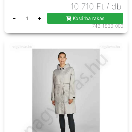
10 710
Ft
/ db
−
+
Kosárba rakás
742-1830-000