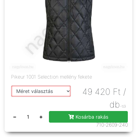
Pikeur 1001 Selection mellény fekete
49 420
Ft
/
db
-tól
−
+
Kosárba rakás
710-2609-240