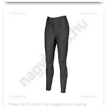
Pikeur Elin Summer Full magasderekú nadrág