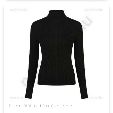
Pikeur kötött garbó pulóver fekete