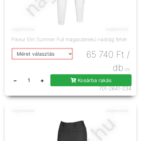
Pikeur Elin Summer Full magasderekú nadrág fehér
65 740
Ft
/
db
-tól
−
+
Kosárba rakás
701-2641-234