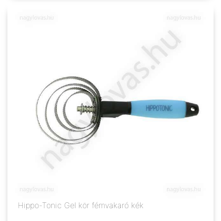
Hippo-Tonic Gel kör fémvakaró kék