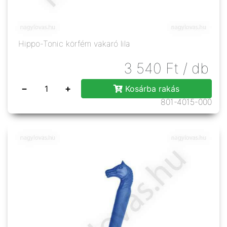
Hippo-Tonic körfém vakaró lila
3 540
Ft
/ db
−
+
Kosárba rakás
801-4015-000