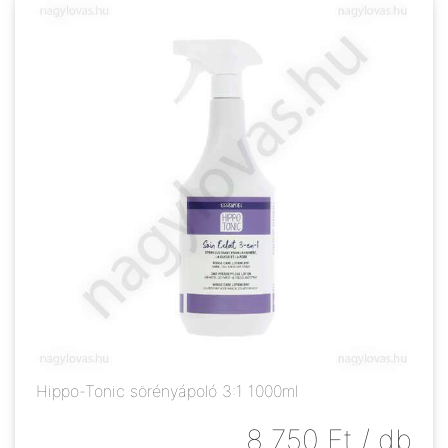
Hippo-Tonic sörényápoló 3:1 1000ml
8 750
Ft
/ db