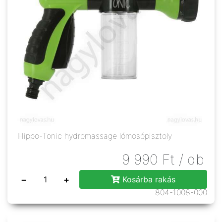
Hippo-Tonic hydromassage lómosópisztoly
9 990
Ft
/ db
−
+
Kosárba rakás
804-1008-000