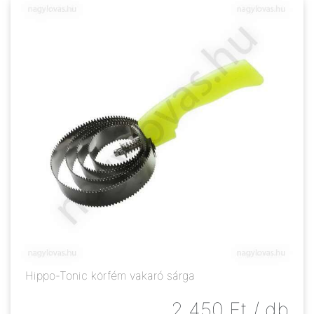
Hippo-Tonic körfém vakaró sárga
2 450
Ft
/ db