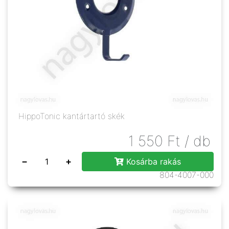
HippoTonic kantártartó skék
1 550
Ft
/ db
−
+
Kosárba rakás
804-4007-000