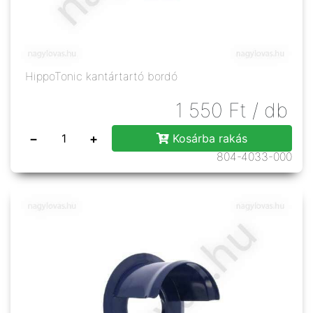
HippoTonic kantártartó bordó
1 550
Ft
/ db
−
+
Kosárba rakás
804-4033-000