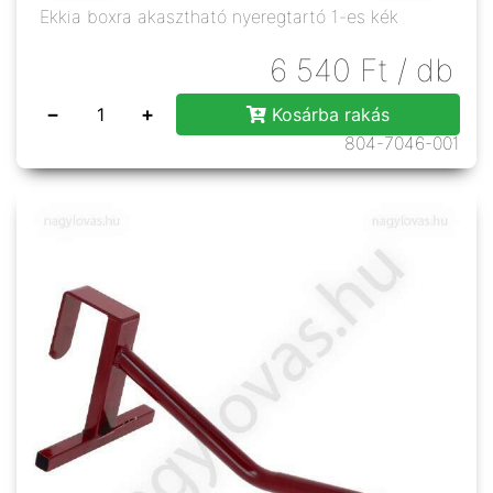
Ekkia boxra akasztható nyeregtartó 1-es kék
6 540
Ft
/ db
−
+
Kosárba rakás
804-7046-001