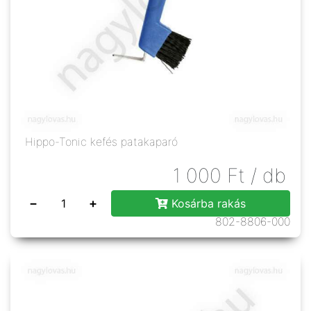
Hippo-Tonic kefés patakaparó
1 000
Ft
/ db
−
+
Kosárba rakás
802-8806-000