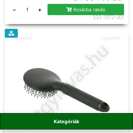
−
+
Kosárba rakás
333-7072-001
Kategóriák