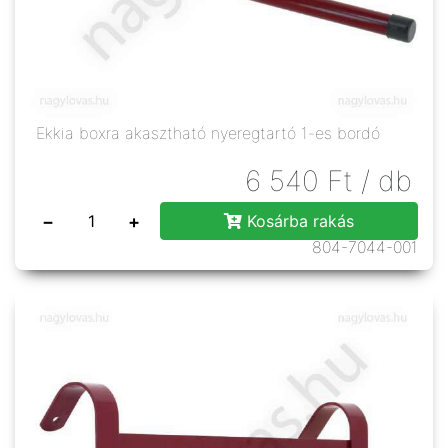
Ekkia boxra akasztható nyeregtartó 1-es bordó
6 540
Ft
/ db
−
+
Kosárba rakás
804-7044-001