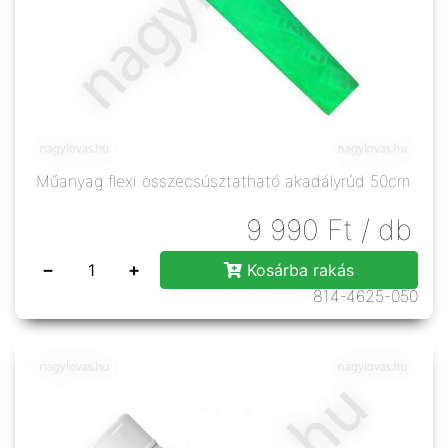
Műanyag flexi összecsúsztatható akadályrúd 50cm
9 990
Ft
/ db
−
+
Kosárba rakás
814-4625-050