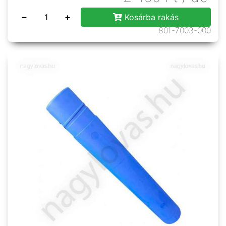
−
+
Kosárba rakás
801-7003-000