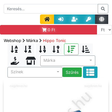
0
Ft
Webshop
Márka
Hippo Tonic
Márka
Színek
Szűrés