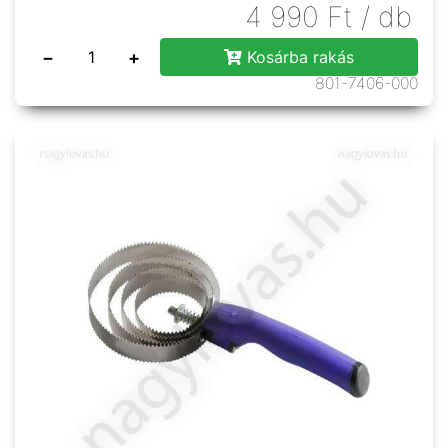
4 990
Ft
/ db
−
+
Kosárba rakás
801-7406-000