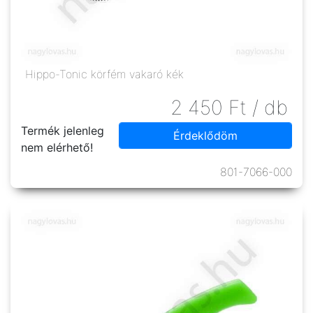
Hippo-Tonic körfém vakaró kék
2 450
Ft
/ db
Termék jelenleg
Érdeklődöm
nem elérhető!
801-7066-000