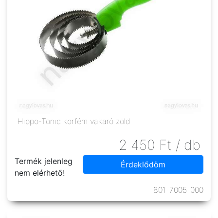
Hippo-Tonic körfém vakaró zöld
2 450
Ft
/ db
Termék jelenleg
Érdeklődöm
nem elérhető!
801-7005-000