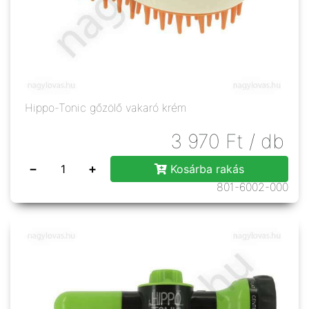
Hippo-Tonic gőzölő vakaró krém
3 970
Ft
/ db
−
+
Kosárba rakás
801-6002-000