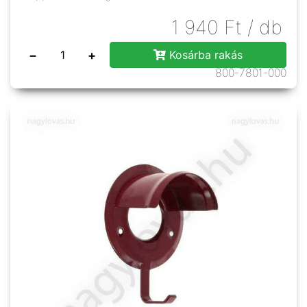
1 940
Ft
/ db
−
+
Kosárba rakás
800-7801-000