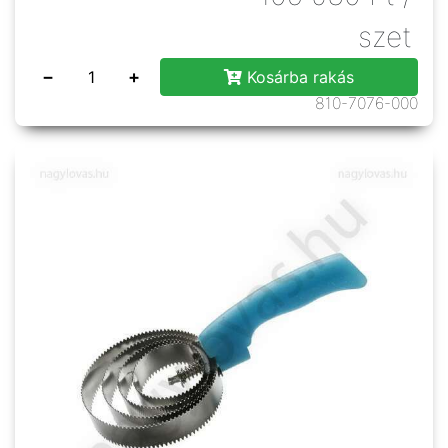
szet
−
+
Kosárba rakás
810-7076-000