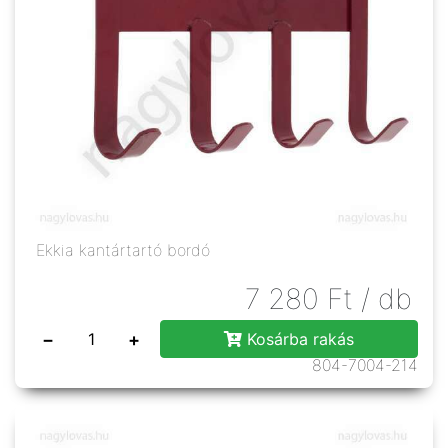
Ekkia kantártartó bordó
7 280
Ft
/ db
−
+
Kosárba rakás
804-7004-214