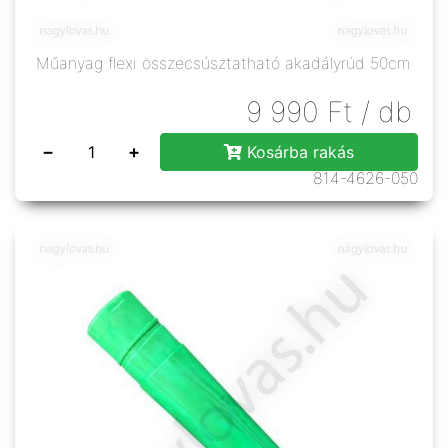
Műanyag flexi összecsúsztatható akadályrúd 50cm
9 990
Ft
/ db
−
+
Kosárba rakás
814-4626-050