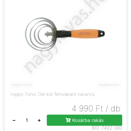
Hippo-Tonic Gel kör fémvakaró narancs
4 990
Ft
/ db
−
+
Kosárba rakás
801-7402-000