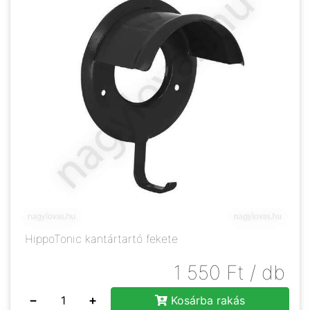
HippoTonic kantártartó fekete
1 550
Ft
/ db
−
+
Kosárba rakás