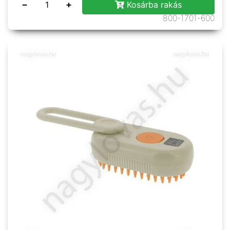
−
+
Kosárba rakás
800-1701-600