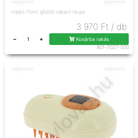
Hippo-Tonic gőzölő vakaró taupe
3 970
Ft
/ db
−
+
Kosárba rakás
801-7027-000