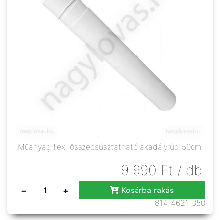
Műanyag flexi összecsúsztatható akadályrúd 50cm
9 990
Ft
/ db
−
+
Kosárba rakás
814-4621-050