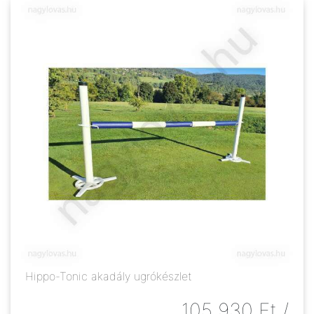
Hippo-Tonic akadály ugrókészlet
105 930
Ft
/