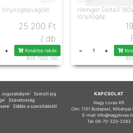
r lónyírógépvágóél
Heiniger Delta3 18
lónyírógép
25 200
Ft
1
/ db
+
−
+
Kosárba rakás
Kos
803-7002-100
80
KAPCSOLAT
Jogszabályok
Szerzői jog
oga
Szavatosság
Nagy Lovas Kft
sere
Elállás a szerződéstől
Cím: 1101 Budapest, Kőbányai 
E-mail:
info@nagylovas.
Tel: 06-70-333-2283