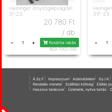
Heininger lónyírógépvágóél
Heinige
31-23
31F-23
20 780
Ft
/ db
−
+
−
Kosárba rakás
803-7002-000
Á.Sz.F.
Impresszum
Adatvédelem
Gy.I.K.
Rendelés menete
Szállítási költség
Elállás j
Hasznos tanácsok
Üzleteink, nyitva tartás
C