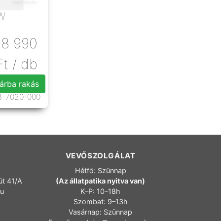
0W
98 990
Ft
/ db
árba rakás
3-7020-000
VEVŐSZOLGÁLAT
Hétfő: Szünnap
út 41/A
(Az állatpatika nyitva van)
hu
K–P: 10–18h
Szombat: 9–13h
Vasárnap: Szünnap