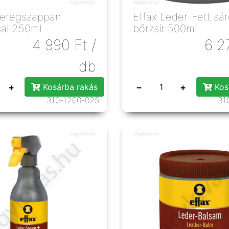
yeregszappan
Effax Leder-Fett sá
sal 250ml
bőrzsír 500ml
4 990
Ft
/
6 2
db
+
−
+
Kosárba rakás
Kos
310-1260-025
31