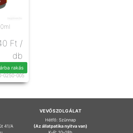
00ml
40
Ft
/
db
árba rakás
0-0250-005
VEVŐSZOLGÁLAT
Hétfő: Szünnap
út 41/A
(Az állatpatika nyitva van)
hu
K–P: 10–18h