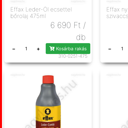
Effax Leder-Öl ecsettel
Effax n
bőrolaj 475ml
szivacc
6 690
Ft
/
db
−
+
−
Kosárba rakás
310-0251-475