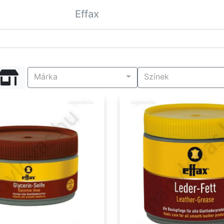
Effax
Márka
Színek