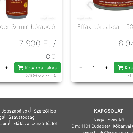
eder-Serum bőrápoló
Effax bőrbalzsam 5
7 900
Ft
/
6 9
db
+
−
+
Kosárba rakás
Kos
310-0223-005
31
KAPCSOLAT
Jogszabályok
Szerzői jog
oga
Szavatosság
Nagy Lovas Kft
sere
Elállás a szerződéstől
Cím: 1101 Budapest, Kőbányai 
E-mail:
info@nagylovas.