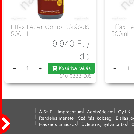
Effax Leder-Combi bőrápoló
Effax L
500ml
500ml
9 940
Ft
/
db
−
+
−
Kosárba rakás
310-0222-005
Á.Sz.F.
Impresszum
Adatvédelem
Gy.I.K.
Rendelés menete
Szállítási költség
Elállás j
Hasznos tanácsok
Üzleteink, nyitva tartás
C