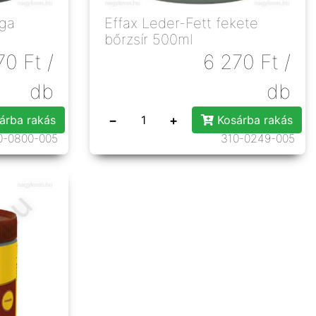
rga
Effax Leder-Fett fekete
bőrzsír 500ml
70
Ft
/
6 270
Ft
/
db
db
−
+
árba rakás
Kosárba rakás
0-0800-005
310-0249-005